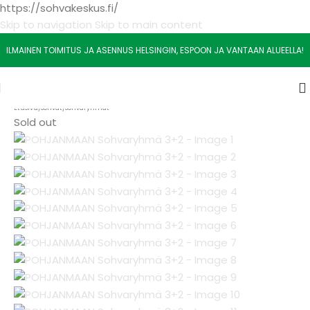
https://sohvakeskus.fi/
Skip to navigation
Skip to main content
ILMAINEN TOIMITUS JA ASENNUS HELSINGIN, ESPOON JA VANTAAN ALUEELLA!
Etusivu
/
Sohvat
/
Sohvaryhmät
Sold out