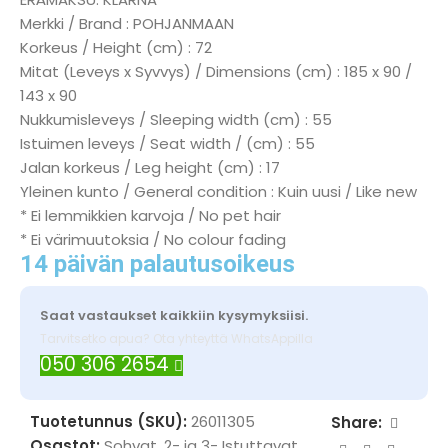
Merkki / Brand : POHJANMAAN
Korkeus / Height (cm) : 72
Mitat (Leveys x Syvvys) / Dimensions (cm) : 185 x 90 /
143 x 90
Nukkumisleveys / Sleeping width (cm) : 55
Istuimen leveys / Seat width / (cm) : 55
Jalan korkeus / Leg height (cm) : 17
Yleinen kunto / General condition : Kuin uusi / Like new
* Ei lemmikkien karvoja / No pet hair
* Ei värimuutoksia / No colour fading
14 päivän palautusoikeus
Saat vastaukset kaikkiin kysymyksiisi.
Tarvitsetko apua? Ota yhteyttä WhatsAppilla
050 306 2654
Tuotetunnus (SKU):
26011305
Share:
Osastot:
Sohvat
,
2- ja 3- Istuttavat