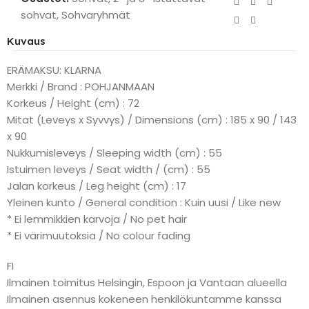
sohvat
,
Sohvaryhmät
Kuvaus
ERÄMAKSU: KLARNA
Merkki / Brand : POHJANMAAN
Korkeus / Height (cm) : 72
Mitat (Leveys x Syvvys) / Dimensions (cm) : 185 x 90 / 143
x 90
Nukkumisleveys / Sleeping width (cm) : 55
Istuimen leveys / Seat width / (cm) : 55
Jalan korkeus / Leg height (cm) : 17
Yleinen kunto / General condition : Kuin uusi / Like new
* Ei lemmikkien karvoja / No pet hair
* Ei värimuutoksia / No colour fading
FI
Ilmainen toimitus Helsingin, Espoon ja Vantaan alueella
Ilmainen asennus kokeneen henkilökuntamme kanssa