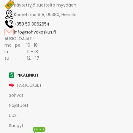
Käytettyjä tuotteita myydään.
Kornetintie 6 A, 00380, Helsinki
+358 50 3062654
info@sohvakeskus.fi
AUKIOLOAJAT
ma -pe 10- 18
la 11 - 18
su 12 - 17
PIKALINKIT
TARJOUKSET
Sohvat
Nojatuolit
UUSI
Sängyt
KAUNIS