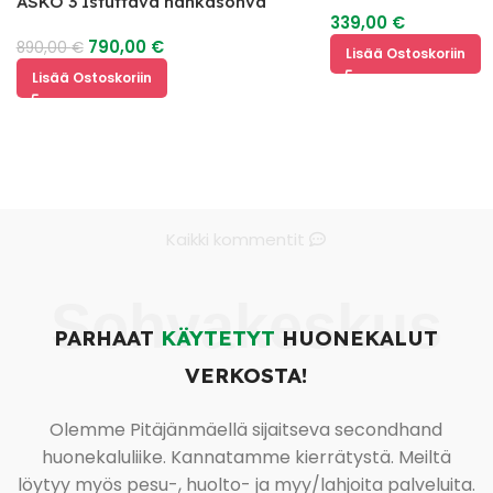
ASKO 3 Istuttava nahkasohva
339,00
€
mekanismilla
790,00
€
890,00
€
Lisää Ostoskoriin
Lisää Ostoskoriin
Kaikki kommentit
Sohvakeskus
PARHAAT
KÄYTETYT
HUONEKALUT
VERKOSTA!
Olemme Pitäjänmäellä sijaitseva secondhand
huonekaluliike. Kannatamme kierrätystä. Meiltä
löytyy myös pesu-, huolto- ja myy/lahjoita palveluita.