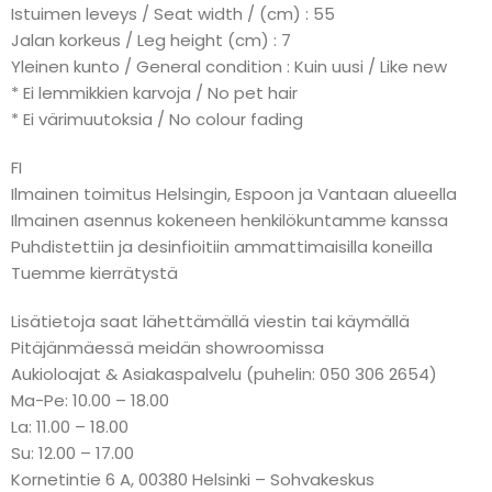
Istuimen leveys / Seat width / (cm) : 55
Jalan korkeus / Leg height (cm) : 7
Yleinen kunto / General condition : Kuin uusi / Like new
* Ei lemmikkien karvoja / No pet hair
* Ei värimuutoksia / No colour fading
FI
Ilmainen toimitus Helsingin, Espoon ja Vantaan alueella
Ilmainen asennus kokeneen henkilökuntamme kanssa
Puhdistettiin ja desinfioitiin ammattimaisilla koneilla
Tuemme kierrätystä
Lisätietoja saat lähettämällä viestin tai käymällä
Pitäjänmäessä meidän showroomissa
Aukioloajat & Asiakaspalvelu (puhelin: 050 306 2654)
Ma-Pe: 10.00 – 18.00
La: 11.00 – 18.00
Su: 12.00 – 17.00
Kornetintie 6 A, 00380 Helsinki – Sohvakeskus