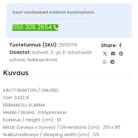
Saat vastaukset kaikkiin kysymyksiisi.
Tarvitsetko apua? Ota yhteyttä WhatsAppilla
050 306 2654
Tuotetunnus (SKU):
25110701
Share:
Osastot:
Sohvat
,
2- ja 3- Istuttavat
sohvat
,
Nahkasohvat
Kuvaus
KÄYTTÄMÄTÖN / UNUSED
Ovh. 2422 €
ERÄMAKSU: KLARNA
Merkki / Brand : Pohjanmaan
Korkeus / Height (cm) : 91
Mitat (Leveys x Syvvys) / Dimensions (cm) : 215 x 95
Nukkumisleveys / Sleeping width (cm) : 55