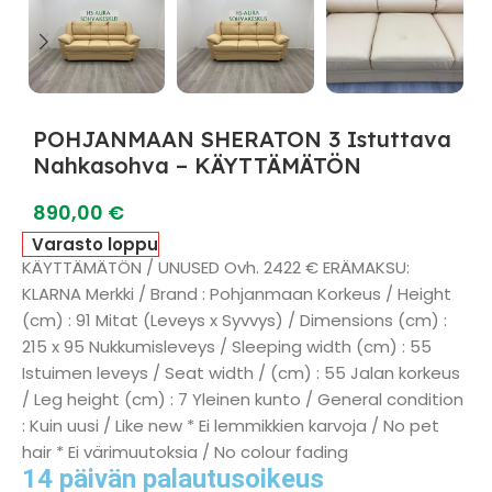
POHJANMAAN SHERATON 3 Istuttava
Nahkasohva – KÄYTTÄMÄTÖN
890,00
€
Varasto loppu
KÄYTTÄMÄTÖN / UNUSED Ovh. 2422 € ERÄMAKSU:
KLARNA Merkki / Brand : Pohjanmaan Korkeus / Height
(cm) : 91 Mitat (Leveys x Syvvys) / Dimensions (cm) :
215 x 95 Nukkumisleveys / Sleeping width (cm) : 55
Istuimen leveys / Seat width / (cm) : 55 Jalan korkeus
/ Leg height (cm) : 7 Yleinen kunto / General condition
: Kuin uusi / Like new * Ei lemmikkien karvoja / No pet
hair * Ei värimuutoksia / No colour fading
14 päivän palautusoikeus