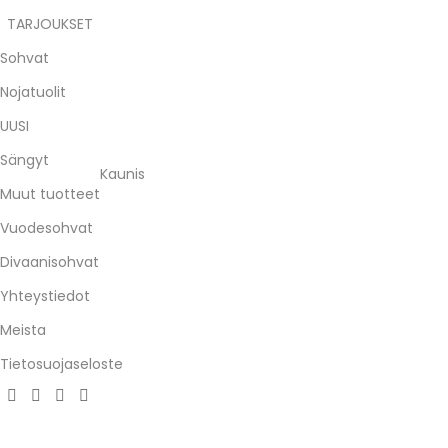
TARJOUKSET
Sohvat
Nojatuolit
UUSI
Sängyt
Kaunis
Muut tuotteet
Vuodesohvat
Divaanisohvat
Yhteystiedot
Meista
Tietosuojaseloste