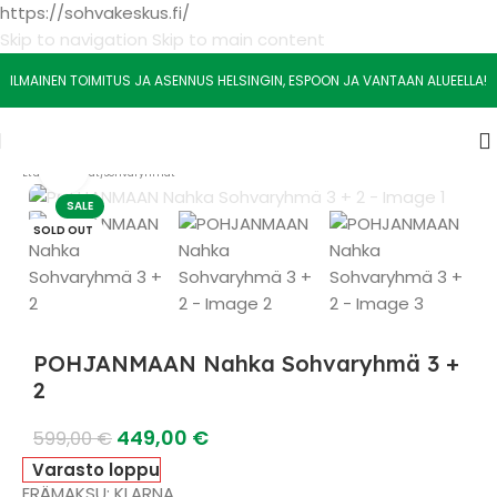
https://sohvakeskus.fi/
Skip to navigation
Skip to main content
ILMAINEN TOIMITUS JA ASENNUS HELSINGIN, ESPOON JA VANTAAN ALUEELLA!
Watch video
Etusivu
/
Sohvat
/
Sohvaryhmät
SALE
SOLD OUT
POHJANMAAN Nahka Sohvaryhmä 3 +
2
449,00
€
599,00
€
Varasto loppu
ERÄMAKSU: KLARNA