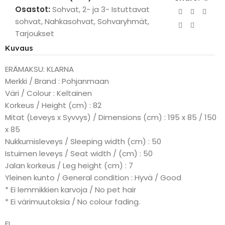
Osastot:
Sohvat
,
2- ja 3- Istuttavat
sohvat
,
Nahkasohvat
,
Sohvaryhmät
,
Tarjoukset
Kuvaus
ERÄMAKSU: KLARNA
Merkki / Brand : Pohjanmaan
Väri / Colour : Keltainen
Korkeus / Height (cm) : 82
Mitat (Leveys x Syvvys) / Dimensions (cm) : 195 x 85 / 150
x 85
Nukkumisleveys / Sleeping width (cm) : 50
Istuimen leveys / Seat width / (cm) : 50
Jalan korkeus / Leg height (cm) : 7
Yleinen kunto / General condition : Hyvä / Good
* Ei lemmikkien karvoja / No pet hair
* Ei värimuutoksia / No colour fading.
FI