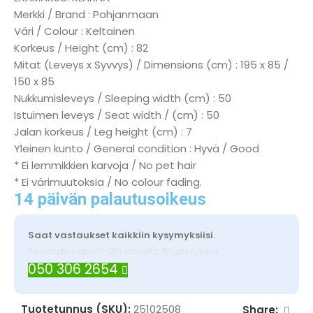
Merkki / Brand : Pohjanmaan
Väri / Colour : Keltainen
Korkeus / Height (cm) : 82
Mitat (Leveys x Syvvys) / Dimensions (cm) : 195 x 85 /
150 x 85
Nukkumisleveys / Sleeping width (cm) : 50
Istuimen leveys / Seat width / (cm) : 50
Jalan korkeus / Leg height (cm) : 7
Yleinen kunto / General condition : Hyvä / Good
* Ei lemmikkien karvoja / No pet hair
* Ei värimuutoksia / No colour fading.
14 päivän palautusoikeus
Saat vastaukset kaikkiin kysymyksiisi.
Tarvitsetko apua? Ota yhteyttä WhatsAppilla
050 306 2654
Tuotetunnus (SKU):
25102508
Share: