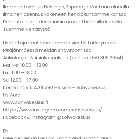
Ilmainen toimitus Helsingin, Espoon ja Vantaan alueella
Ilmainen asennus kokeneen henkilökuntamme kanssa
Puhdistettiin ja desinfioitiin ammattimaisilla koneilla
Tuemme kierrätystä
Lisätietoja saat lähettämällä viestin tai käymällä
Pitäjänmäessä meidän showroomissa
Aukioloajat & Asiakaspalvelu (puhelin: 050 306 2654)
Ma-Pe: 10.00 – 18.00
La: 11.00 – 18.00
Su: 12.00 – 17.00
Kornetintie 6 A, 00380 Helsinki – Sohvakeskus
Hs Aura
www.sohvakeskus.fi
https://www.instagram.com/sohvakeskus/
Facebook & Instagram @sohvakeskus
EN
Free delivery in Helsinki, Espoo and Vantaa area.