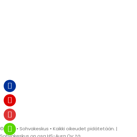
© 2026 • Sohvakeskus • Kaikki oikeudet pidätetään. |
Sohvakeskus on osa HS-Aura Oy: tä.