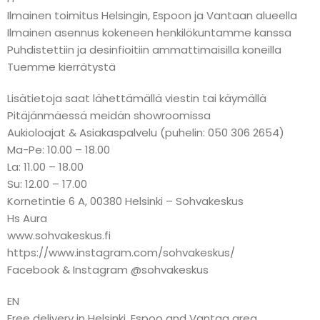
Ilmainen toimitus Helsingin, Espoon ja Vantaan alueella
Ilmainen asennus kokeneen henkilökuntamme kanssa
Puhdistettiin ja desinfioitiin ammattimaisilla koneilla
Tuemme kierrätystä
Lisätietoja saat lähettämällä viestin tai käymällä
Pitäjänmäessä meidän showroomissa
Aukioloajat & Asiakaspalvelu (puhelin: 050 306 2654)
Ma-Pe: 10.00 – 18.00
La: 11.00 – 18.00
Su: 12.00 – 17.00
Kornetintie 6 A, 00380 Helsinki – Sohvakeskus
Hs Aura
www.sohvakeskus.fi
https://www.instagram.com/sohvakeskus/
Facebook & Instagram @sohvakeskus
EN
Free delivery in Helsinki, Espoo and Vantaa area.