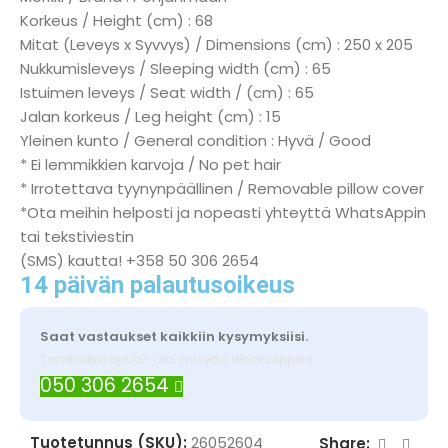
Korkeus / Height (cm) : 68
Mitat (Leveys x Syvvys) / Dimensions (cm) : 250 x 205
Nukkumisleveys / Sleeping width (cm) : 65
Istuimen leveys / Seat width / (cm) : 65
Jalan korkeus / Leg height (cm) : 15
Yleinen kunto / General condition : Hyvä / Good
* Ei lemmikkien karvoja / No pet hair
* Irrotettava tyynynpäällinen / Removable pillow cover
*Ota meihin helposti ja nopeasti yhteyttä WhatsAppin
tai tekstiviestin
(SMS) kautta! +358 50 306 2654
14 päivän palautusoikeus
Saat vastaukset kaikkiin kysymyksiisi.
Tarvitsetko apua? Ota yhteyttä WhatsAppilla
050 306 2654
Tuotetunnus (SKU):
26052604
Share: