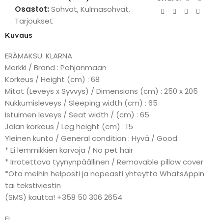
Osastot:
Sohvat
,
Kulmasohvat
,
Tarjoukset
Kuvaus
ERÄMAKSU: KLARNA
Merkki / Brand : Pohjanmaan
Korkeus / Height (cm) : 68
Mitat (Leveys x Syvvys) / Dimensions (cm) : 250 x 205
Nukkumisleveys / Sleeping width (cm) : 65
Istuimen leveys / Seat width / (cm) : 65
Jalan korkeus / Leg height (cm) : 15
Yleinen kunto / General condition : Hyvä / Good
* Ei lemmikkien karvoja / No pet hair
* Irrotettava tyynynpäällinen / Removable pillow cover
*Ota meihin helposti ja nopeasti yhteyttä WhatsAppin
tai tekstiviestin
(SMS) kautta! +358 50 306 2654
FI