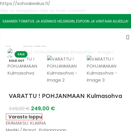
https://sohvakeskus.fi/
Skip to navigation
Skip to main content
ILMAINEN TOIMITUS JA ASENNUS HELSINGIN, ESPOON JA VANTAAN ALUEELLA!
Watch video
Etusivu
/
Sohvat
/
Kulmasohvat
SALE
SOLD OUT
VARATTU ! POHJANMAAN Kulmasohva
249,00
€
349,00
€
Varasto loppu
ERÄMAKSU: KLARNA
Merkki / Brand : Pohjanmaan