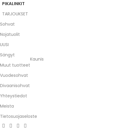
PIKALINKIT
TARJOUKSET
Sohvat
Nojatuolit
UUSI
Sängyt
Kaunis
Muut tuotteet
Vuodesohvat
Divaanisohvat
Yhteystiedot
Meista
Tietosuojaseloste