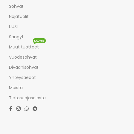
Sohvat
Nojatuolit
UUSI
Sängyt
KAUNIS
Muut tuotteet
Vuodesohvat
Divaanisohvat
Yhteystiedot
Meista
Tietosuojaseloste