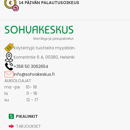
14 PÄIVÄN PALAUTUSOIKEUS
Käytettyjä tuotteita myydään.
Kornetintie 6 A, 00380, Helsinki
+358 50 3062654
info@sohvakeskus.fi
AUKIOLOAJAT
ma -pe 10- 18
la 11 - 18
su 12 - 17
PIKALINKIT
TARJOUKSET