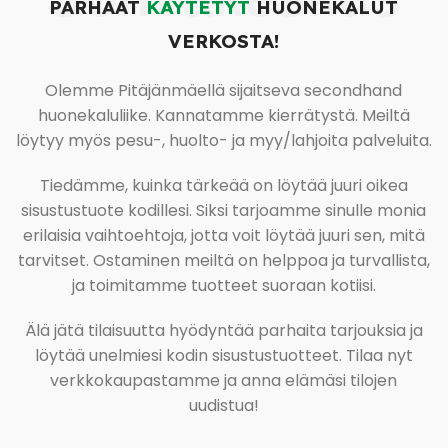
PARHAAT
KÄYTETYT
HUONEKALUT
VERKOSTA!
Olemme Pitäjänmäellä sijaitseva secondhand
huonekaluliike. Kannatamme kierrätystä. Meiltä
löytyy myös pesu-, huolto- ja myy/lahjoita palveluita.
Tiedämme, kuinka tärkeää on löytää juuri oikea
sisustustuote kodillesi. Siksi tarjoamme sinulle monia
erilaisia vaihtoehtoja, jotta voit löytää juuri sen, mitä
tarvitset. Ostaminen meiltä on helppoa ja turvallista,
ja toimitamme tuotteet suoraan kotiisi.
Älä jätä tilaisuutta hyödyntää parhaita tarjouksia ja
löytää unelmiesi kodin sisustustuotteet. Tilaa nyt
verkkokaupastamme ja anna elämäsi tilojen
uudistua!