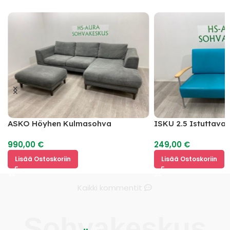
ASKO Höyhen Kulmasohva
ISKU 2.5 Istuttav
990,00
€
249,00
€
Lisää Ostoskoriin
Lisää Ostoskoriin
Kaikki kommentit
Sohvakeskus