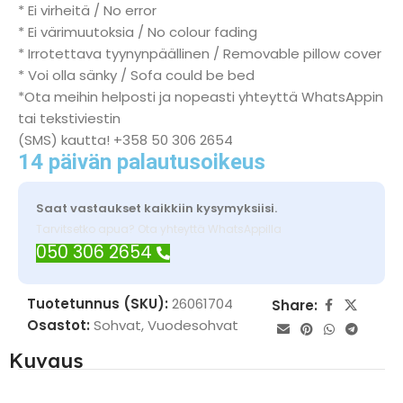
* Ei virheitä / No error
* Ei värimuutoksia / No colour fading
* Irrotettava tyynynpäällinen / Removable pillow cover
* Voi olla sänky / Sofa could be bed
*Ota meihin helposti ja nopeasti yhteyttä WhatsAppin
tai tekstiviestin
(SMS) kautta! +358 50 306 2654
14 päivän palautusoikeus
Saat vastaukset kaikkiin kysymyksiisi.
Tarvitsetko apua? Ota yhteyttä WhatsAppilla
050 306 2654
Tuotetunnus (SKU):
26061704
Share:
Osastot:
Sohvat
,
Vuodesohvat
Kuvaus