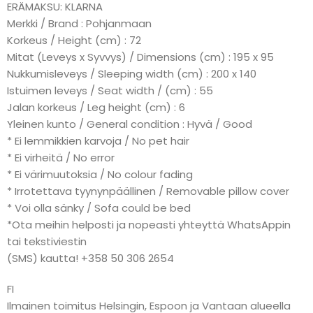
ERÄMAKSU: KLARNA
Merkki / Brand : Pohjanmaan
Korkeus / Height (cm) : 72
Mitat (Leveys x Syvvys) / Dimensions (cm) : 195 x 95
Nukkumisleveys / Sleeping width (cm) : 200 x 140
Istuimen leveys / Seat width / (cm) : 55
Jalan korkeus / Leg height (cm) : 6
Yleinen kunto / General condition : Hyvä / Good
* Ei lemmikkien karvoja / No pet hair
* Ei virheitä / No error
* Ei värimuutoksia / No colour fading
* Irrotettava tyynynpäällinen / Removable pillow cover
* Voi olla sänky / Sofa could be bed
*Ota meihin helposti ja nopeasti yhteyttä WhatsAppin
tai tekstiviestin
(SMS) kautta! +358 50 306 2654
FI
Ilmainen toimitus Helsingin, Espoon ja Vantaan alueella