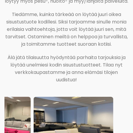
löytyy myös pesu-, huolto- ja myy/lahjoita palveluita.
Tiedämme, kuinka tärkeää on löytää juuri oikea
sisustustuote kodillesi. Siksi tarjoamme sinulle monia
erilaisia vaihtoehtoja, jotta voit löytää juuri sen, mitä
tarvitset. Ostaminen meiltä on helppoa ja turvallista,
ja toimitamme tuotteet suoraan kotiisi.
Älä jätä tilaisuutta hyödyntää parhaita tarjouksia ja
löytää unelmiesi kodin sisustustuotteet. Tilaa nyt
verkkokaupastamme ja anna elämäsi tilojen
uudistua!