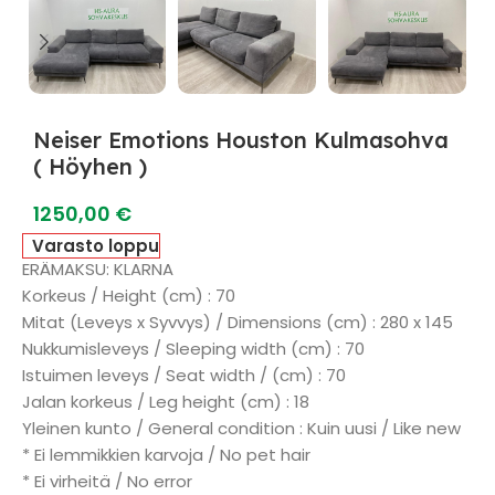
Neiser Emotions Houston Kulmasohva
( Höyhen )
1250,00
€
Varasto loppu
ERÄMAKSU: KLARNA
Korkeus / Height (cm) : 70
Mitat (Leveys x Syvvys) / Dimensions (cm) : 280 x 145
Nukkumisleveys / Sleeping width (cm) : 70
Istuimen leveys / Seat width / (cm) : 70
Jalan korkeus / Leg height (cm) : 18
Yleinen kunto / General condition : Kuin uusi / Like new
* Ei lemmikkien karvoja / No pet hair
* Ei virheitä / No error