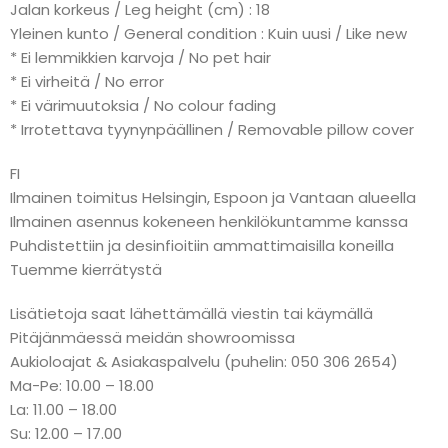
Jalan korkeus / Leg height (cm) : 18
Yleinen kunto / General condition : Kuin uusi / Like new
* Ei lemmikkien karvoja / No pet hair
* Ei virheitä / No error
* Ei värimuutoksia / No colour fading
* Irrotettava tyynynpäällinen / Removable pillow cover
FI
Ilmainen toimitus Helsingin, Espoon ja Vantaan alueella
Ilmainen asennus kokeneen henkilökuntamme kanssa
Puhdistettiin ja desinfioitiin ammattimaisilla koneilla
Tuemme kierrätystä
Lisätietoja saat lähettämällä viestin tai käymällä
Pitäjänmäessä meidän showroomissa
Aukioloajat & Asiakaspalvelu (puhelin: 050 306 2654)
Ma-Pe: 10.00 – 18.00
La: 11.00 – 18.00
Su: 12.00 – 17.00