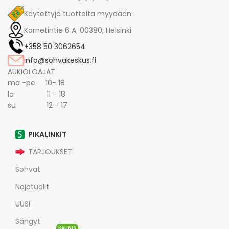
Käytettyjä tuotteita myydään.
Kornetintie 6 A, 00380, Helsinki
+358 50 3062654
info@sohvakeskus.fi
AUKIOLOAJAT
ma -pe 10- 18
la 11 - 18
su 12 - 17
PIKALINKIT
TARJOUKSET
Sohvat
Nojatuolit
UUSI
Sängyt
KAUNIS