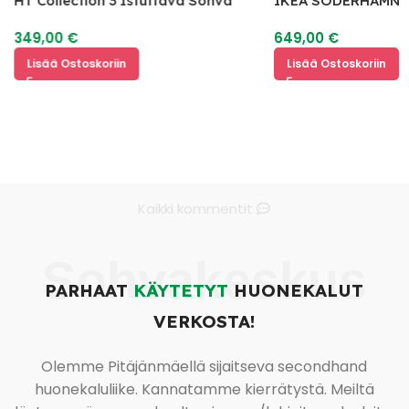
HT Collection 3 Istuttava Sohva
IKEA SÖDERHAMN 
349,00
€
649,00
€
Lisää Ostoskoriin
Lisää Ostoskoriin
Kaikki kommentit
Sohvakeskus
PARHAAT
KÄYTETYT
HUONEKALUT
VERKOSTA!
Olemme Pitäjänmäellä sijaitseva secondhand
huonekaluliike. Kannatamme kierrätystä. Meiltä