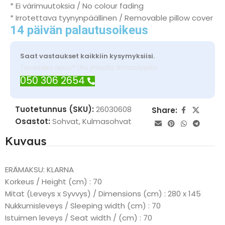
* Ei värimuutoksia / No colour fading
* Irrotettava tyynynpäällinen / Removable pillow cover
14 päivän palautusoikeus
Saat vastaukset kaikkiin kysymyksiisi.
Tarvitsetko apua? Ota yhteyttä WhatsAppilla
050 306 2654
Tuotetunnus (SKU):
26030608
Share:
Osastot:
Sohvat
,
Kulmasohvat
Kuvaus
ERÄMAKSU: KLARNA
Korkeus / Height (cm) : 70
Mitat (Leveys x Syvvys) / Dimensions (cm) : 280 x 145
Nukkumisleveys / Sleeping width (cm) : 70
Istuimen leveys / Seat width / (cm) : 70