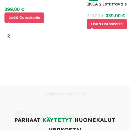
IKEA 2 Istuttava s
399,00
€
339,00
€
399,00
€
Lisää Ostoskoriin
Lisää Ostoskoriin
Kaikki kommentit
Sohvakeskus
PARHAAT
KÄYTETYT
HUONEKALUT
VERKOSTA!