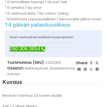
* Ei lemmikkien karvoja / No pet hair
* Ei virheitä / No error
* Ei värimuutoksia / No colour fading
* Irrotettava tyynynpäällinen / Removable pillow cover
14 päivän palautusoikeus
Saat vastaukset kaikkiin kysymyksiisi.
Tarvitsetko apua? Ota yhteyttä WhatsAppilla
050 306 2654
Tuotetunnus (SKU):
24122302
Share:
Osastot:
Nahkasohvat
,
Divaanisohvat
,
Sohvat
Kuvaus
Ilmainen toimitus 24 tunnin sisällä
Väri / Colour: Musta