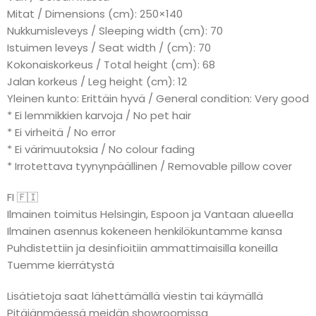
Mitat / Dimensions (cm): 250×140
Nukkumisleveys / Sleeping width (cm): 70
Istuimen leveys / Seat width / (cm): 70
Kokonaiskorkeus / Total height (cm): 68
Jalan korkeus / Leg height (cm): 12
Yleinen kunto: Erittäin hyvä / General condition: Very good
* Ei lemmikkien karvoja / No pet hair
* Ei virheitä / No error
* Ei värimuutoksia / No colour fading
* Irrotettava tyynynpäällinen / Removable pillow cover
FI 🇫🇮
Ilmainen toimitus Helsingin, Espoon ja Vantaan alueella
Ilmainen asennus kokeneen henkilökuntamme kansa
Puhdistettiin ja desinfioitiin ammattimaisilla koneilla
Tuemme kierrätystä
Lisätietoja saat lähettämällä viestin tai käymällä
Pitäjänmäessä meidän showroomissa