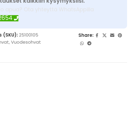
taukset kaikkiin kysymyksiisi.
ko apua? Ota yhteyttä WhatsAppilla
 2654
s (SKU):
25100105
Share:
hvat
,
Vuodesohvat