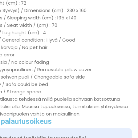
ht (cm) : 72
x Syvvys) / Dimensions (cm) : 230 x 160
 / Sleeping width (cm) : 195 x 140
s / Seat width / (cm) : 70
/ Leg height (cm) : 4
/ General condition : Hyvä / Good
 karvoja / No pet hair
No error
ksia / No colour fading
tyynynpäällinen / Removable pillow cover
 sohvan puoli / Changeable sofa side
ky / Sofa could be bed
ka / Storage space
tilausta tehdessä millä puolella sohvaan katsottuna
tulisi olla. Muussa tapauksessa, toimituksen yhteydessä
ivaanipuolen vaihto on maksullinen.
 palautusoikeus