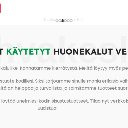
Kaikki kommentit
hvakes
T
KÄYTETYT
HUONEKALUT VE
uliike. Kannatamme kierrätystä. Meiltä löytyy myös pesu-
ote kodillesi. Siksi tarjoamme sinulle monia erilaisia vaiht
tä on helppoa ja turvallista, ja toimitamme tuotteet suora
ja löytää unelmiesi kodin sisustustuotteet. Tilaa nyt verk
uudistua!