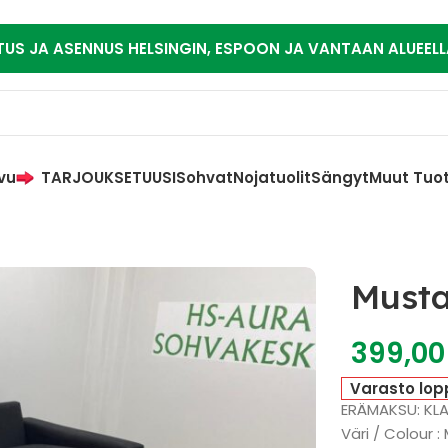
TUS JA ASENNUS HELSINGIN, ESPOON JA VANTAAN ALUEELL
vu
TARJOUKSET
UUSI
Sohvat
Nojatuolit
Sängyt
Muut Tuo
Must
399,0
Varasto lop
ERÄMAKSU: KL
Väri / Colour :