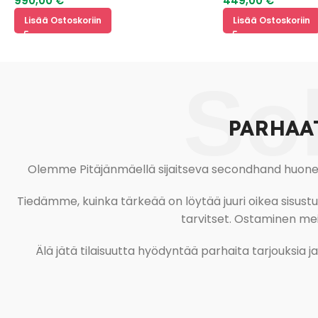
990,00
€
449,00
€
Lisää Ostoskoriin
Lisää Ostoskoriin
So
PARHAA
Olemme Pitäjänmäellä sijaitseva secondhand huonekal
Tiedämme, kuinka tärkeää on löytää juuri oikea sisustustu
tarvitset. Ostaminen meil
Älä jätä tilaisuutta hyödyntää parhaita tarjouksia 