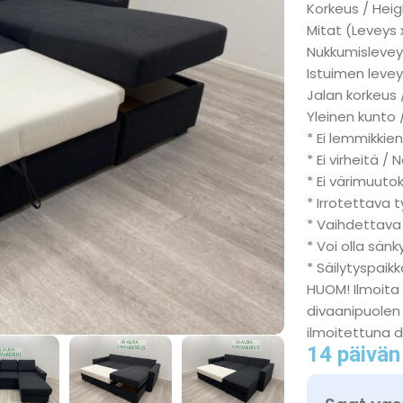
Korkeus / Heig
Mitat (Leveys 
Nukkumisleveys
Istuimen levey
Jalan korkeus 
Yleinen kunto 
* Ei lemmikkien
* Ei virheitä / 
* Ei värimuuto
* Irrotettava 
* Vaihdettava
* Voi olla sän
* Säilytyspaik
HUOM! Ilmoita 
divaanipuolen 
ilmoitettuna d
14 päivän