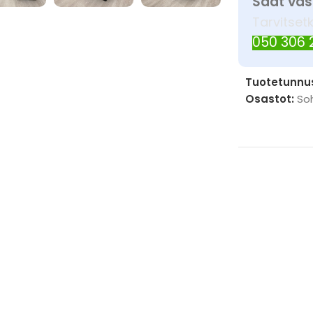
Saat vas
Tarvitset
050 306
Tuotetunnu
Osastot:
So