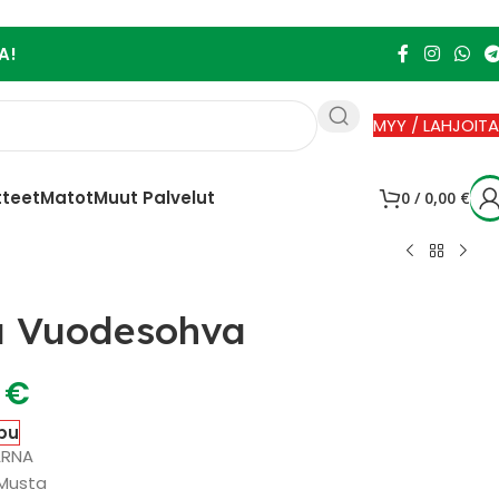
A!
MYY / LAHJOITA
tteet
Matot
Muut Palvelut
0
/
0,00
€
a Vuodesohva
0
€
pu
ARNA
 Musta