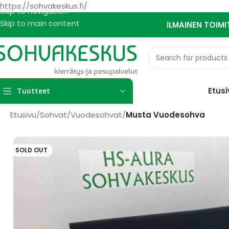
https://sohvakeskus.fi/
Skip to navigation
Skip to main content
ILMAINEN TOIMI
Etusi
Tuotteet
Etusivu
/
Sohvat
/
Vuodesohvat
/
Musta Vuodesohva
SOLD OUT