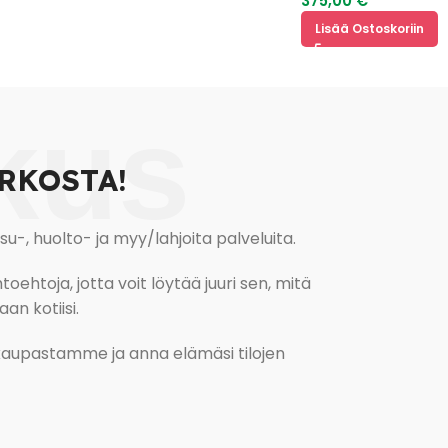
375,00
€
Lisää Ostoskoriin
kus
RKOSTA!
, huolto- ja myy/lahjoita palveluita.
oehtoja, jotta voit löytää juuri sen, mitä
an kotiisi.
kokaupastamme ja anna elämäsi tilojen