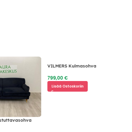
VILMERS Kulmasohva
799,00
€
Lisää Ostoskoriin
stuttavasohva