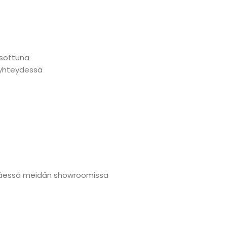
tsottuna
n yhteydessä
änmäessä meidän showroomissa