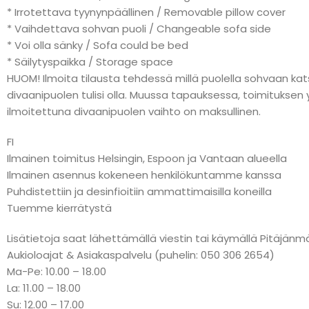
* Irrotettava tyynynpäällinen / Removable pillow cover
* Vaihdettava sohvan puoli / Changeable sofa side
* Voi olla sänky / Sofa could be bed
* Säilytyspaikka / Storage space
HUOM! Ilmoita tilausta tehdessä millä puolella sohvaan ka
divaanipuolen tulisi olla. Muussa tapauksessa, toimitukse
ilmoitettuna divaanipuolen vaihto on maksullinen.
FI
Ilmainen toimitus Helsingin, Espoon ja Vantaan alueella
Ilmainen asennus kokeneen henkilökuntamme kanssa
Puhdistettiin ja desinfioitiin ammattimaisilla koneilla
Tuemme kierrätystä
Lisätietoja saat lähettämällä viestin tai käymällä Pitäj
Aukioloajat & Asiakaspalvelu (puhelin: 050 306 2654)
Ma-Pe: 10.00 – 18.00
La: 11.00 – 18.00
Su: 12.00 – 17.00