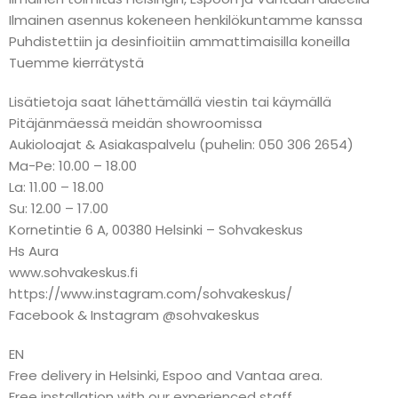
Ilmainen asennus kokeneen henkilökuntamme kanssa
Puhdistettiin ja desinfioitiin ammattimaisilla koneilla
Tuemme kierrätystä
Lisätietoja saat lähettämällä viestin tai käymällä
Pitäjänmäessä meidän showroomissa
Aukioloajat & Asiakaspalvelu (puhelin: 050 306 2654)
Ma-Pe: 10.00 – 18.00
La: 11.00 – 18.00
Su: 12.00 – 17.00
Kornetintie 6 A, 00380 Helsinki – Sohvakeskus
Hs Aura
www.sohvakeskus.fi
https://www.instagram.com/sohvakeskus/
Facebook & Instagram @sohvakeskus
EN
Free delivery in Helsinki, Espoo and Vantaa area.
Free installation with our experienced staff