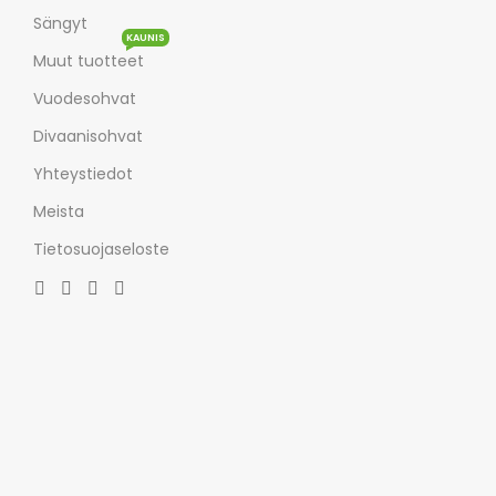
Sängyt
KAUNIS
Muut tuotteet
Vuodesohvat
Divaanisohvat
Yhteystiedot
Meista
Tietosuojaseloste