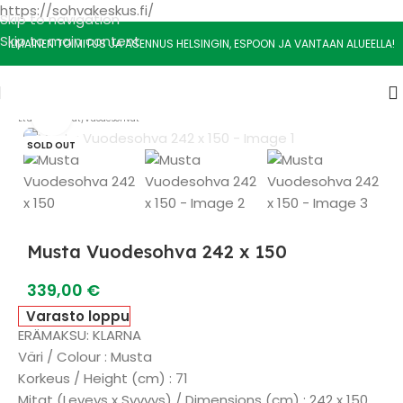
https://sohvakeskus.fi/
Skip to navigation
Skip to main content
ILMAINEN TOIMITUS JA ASENNUS HELSINGIN, ESPOON JA VANTAAN ALUEELLA!
Watch video
Etusivu
/
Sohvat
/
Vuodesohvat
SOLD OUT
Musta Vuodesohva 242 x 150
339,00
€
Varasto loppu
ERÄMAKSU: KLARNA
Väri / Colour : Musta
Korkeus / Height (cm) : 71
Mitat (Leveys x Syvvys) / Dimensions (cm) : 242 x 150