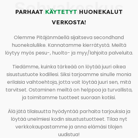
Sohvakeskus
PARHAAT
KÄYTETYT
HUONEKALUT
VERKOSTA!
Olemme Pitäjänmäellä sijaitseva secondhand
huonekaluliike. Kannatamme kierrätystä. Meiltä
löytyy myös pesu-, huolto- ja myy/lahjoita palveluita.
Tiedämme, kuinka tärkeää on löytää juuri oikea
sisustustuote kodillesi. Siksi tarjoamme sinulle monia
erilaisia vaihtoehtoja, jotta voit löytää juuri sen, mitä
tarvitset. Ostaminen meiltä on helppoa ja turvallista,
ja toimitamme tuotteet suoraan kotiisi.
Älä jätä tilaisuutta hyödyntää parhaita tarjouksia ja
löytää unelmiesi kodin sisustustuotteet. Tilaa nyt
verkkokaupastamme ja anna elämäsi tilojen
uudistua!