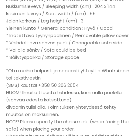
Nukkumisleveys / Sleeping width (cm) : 204 x 144
Istuimen leveys / Seat width / (cm) : 55
Jalan korkeus / Leg height (cm) : 3
Yleinen kunto / General condition : Hyvä / Good
* Irrotettava tyynynpäällinen / Removable pillow cover
* Vaihdettava sohvan puoli / Changeable sofa side
* Voi olla sänky / Sofa could be bed
* Säilytyspaikka / Storage space
*Ota meihin helposti ja nopeasti yhteyttä WhatsAppin
tai tekstiviestin
(SMS) kautta! +358 50 306 2654
HUOM! Ilmoita tilausta tehdessä, kummalla puolella
(sohvaa edestä katsottuna)
divaanin tulisi olla. Toimituksen yhteydessä tehty
muutos on maksullinen.
NOTE! Please specify the chaise side (when facing the
sofa) when placing your order.