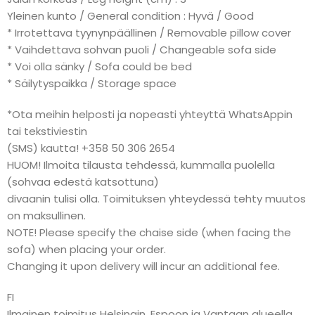
Yleinen kunto / General condition : Hyvä / Good
* Irrotettava tyynynpäällinen / Removable pillow cover
* Vaihdettava sohvan puoli / Changeable sofa side
* Voi olla sänky / Sofa could be bed
* Säilytyspaikka / Storage space
*Ota meihin helposti ja nopeasti yhteyttä WhatsAppin
tai tekstiviestin
(SMS) kautta! +358 50 306 2654
HUOM! Ilmoita tilausta tehdessä, kummalla puolella
(sohvaa edestä katsottuna)
divaanin tulisi olla. Toimituksen yhteydessä tehty muutos
on maksullinen.
NOTE! Please specify the chaise side (when facing the
sofa) when placing your order.
Changing it upon delivery will incur an additional fee.
FI
Ilmainen toimitus Helsingin, Espoon ja Vantaan alueella