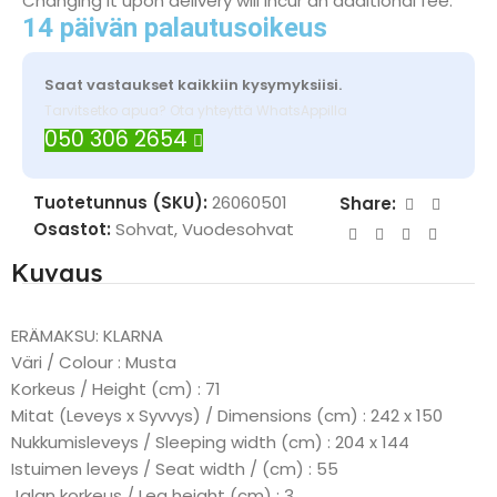
Changing it upon delivery will incur an additional fee.
14 päivän palautusoikeus
Saat vastaukset kaikkiin kysymyksiisi.
Tarvitsetko apua? Ota yhteyttä WhatsAppilla
050 306 2654
Tuotetunnus (SKU):
26060501
Share:
Osastot:
Sohvat
,
Vuodesohvat
Kuvaus
ERÄMAKSU: KLARNA
Väri / Colour : Musta
Korkeus / Height (cm) : 71
Mitat (Leveys x Syvvys) / Dimensions (cm) : 242 x 150
Nukkumisleveys / Sleeping width (cm) : 204 x 144
Istuimen leveys / Seat width / (cm) : 55
Jalan korkeus / Leg height (cm) : 3