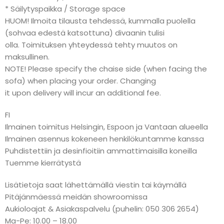
* Säilytyspaikka / Storage space
HUOM! Ilmoita tilausta tehdessä, kummalla puolella
(sohvaa edestä katsottuna) divaanin tulisi
olla. Toimituksen yhteydessä tehty muutos on
maksullinen.
NOTE! Please specify the chaise side (when facing the
sofa) when placing your order. Changing
it upon delivery will incur an additional fee.
FI
Ilmainen toimitus Helsingin, Espoon ja Vantaan alueella
Ilmainen asennus kokeneen henkilökuntamme kanssa
Puhdistettiin ja desinfioitiin ammattimaisilla koneilla
Tuemme kierrätystä
Lisätietoja saat lähettämällä viestin tai käymällä
Pitäjänmäessä meidän showroomissa
Aukioloajat & Asiakaspalvelu (puhelin: 050 306 2654)
Ma-Pe: 10.00 – 18.00