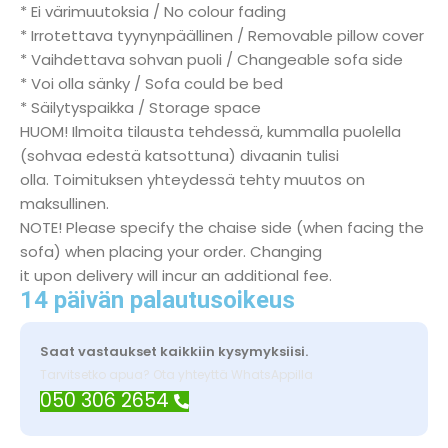
* Ei värimuutoksia / No colour fading
* Irrotettava tyynynpäällinen / Removable pillow cover
* Vaihdettava sohvan puoli / Changeable sofa side
* Voi olla sänky / Sofa could be bed
* Säilytyspaikka / Storage space
HUOM! Ilmoita tilausta tehdessä, kummalla puolella
(sohvaa edestä katsottuna) divaanin tulisi
olla. Toimituksen yhteydessä tehty muutos on
maksullinen.
NOTE! Please specify the chaise side (when facing the
sofa) when placing your order. Changing
it upon delivery will incur an additional fee.
14 päivän palautusoikeus
Saat vastaukset kaikkiin kysymyksiisi.
Tarvitsetko apua? Ota yhteyttä WhatsAppilla
050 306 2654