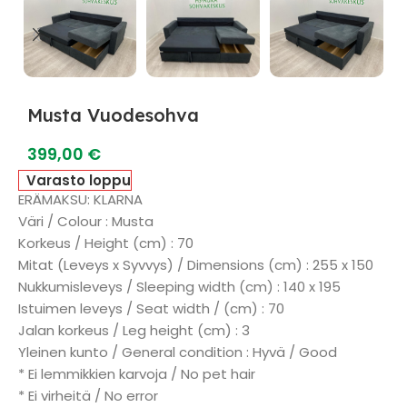
Musta Vuodesohva
399,00
€
Varasto loppu
ERÄMAKSU: KLARNA
Väri / Colour : Musta
Korkeus / Height (cm) : 70
Mitat (Leveys x Syvvys) / Dimensions (cm) : 255 x 150
Nukkumisleveys / Sleeping width (cm) : 140 x 195
Istuimen leveys / Seat width / (cm) : 70
Jalan korkeus / Leg height (cm) : 3
Yleinen kunto / General condition : Hyvä / Good
* Ei lemmikkien karvoja / No pet hair
* Ei virheitä / No error