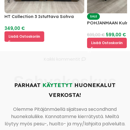
HT Collection 3 Istuttava Sohva
SALE
POHJANMAAN Kulm
349,00
€
599,00
€
699,00
€
Lisää Ostoskoriin
Lisää Ostoskoriin
Kaikki kommentit
Sohvakeskus
PARHAAT
KÄYTETYT
HUONEKALUT
VERKOSTA!
Olemme Pitäjänmäellä sijaitseva secondhand
huonekaluliike. Kannatamme kierrätystä. Meiltä
löytyy myös pesu-, huolto- ja myy/lahjoita palveluita.