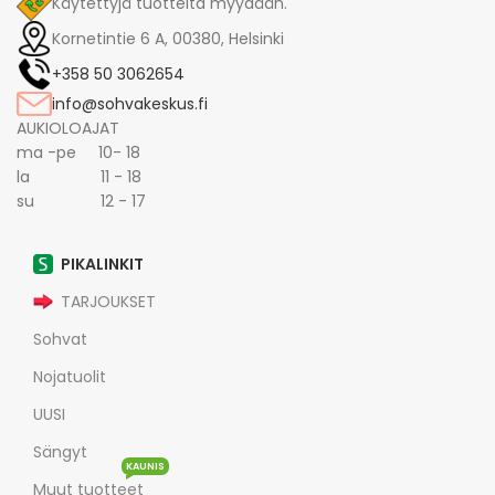
Käytettyjä tuotteita myydään.
Kornetintie 6 A, 00380, Helsinki
+358 50 3062654
info@sohvakeskus.fi
AUKIOLOAJAT
ma -pe 10- 18
la 11 - 18
su 12 - 17
PIKALINKIT
TARJOUKSET
Sohvat
Nojatuolit
UUSI
Sängyt
KAUNIS
Muut tuotteet