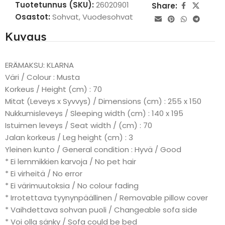
Tuotetunnus (SKU):
26020901
Share:
Osastot:
Sohvat
,
Vuodesohvat
Kuvaus
ERÄMAKSU: KLARNA
Väri / Colour : Musta
Korkeus / Height (cm) : 70
Mitat (Leveys x Syvvys) / Dimensions (cm) : 255 x 150
Nukkumisleveys / Sleeping width (cm) : 140 x 195
Istuimen leveys / Seat width / (cm) : 70
Jalan korkeus / Leg height (cm) : 3
Yleinen kunto / General condition : Hyvä / Good
* Ei lemmikkien karvoja / No pet hair
* Ei virheitä / No error
* Ei värimuutoksia / No colour fading
* Irrotettava tyynynpäällinen / Removable pillow cover
* Vaihdettava sohvan puoli / Changeable sofa side
* Voi olla sänky / Sofa could be bed