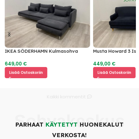
IKEA SÖDERHAMN Kulmasohva
Musta Howard 3 Is
649,00
€
449,00
€
Lisää Ostoskoriin
Lisää Ostoskoriin
Kaikki kommentit
Sohvakeskus
PARHAAT
KÄYTETYT
HUONEKALUT
VERKOSTA!