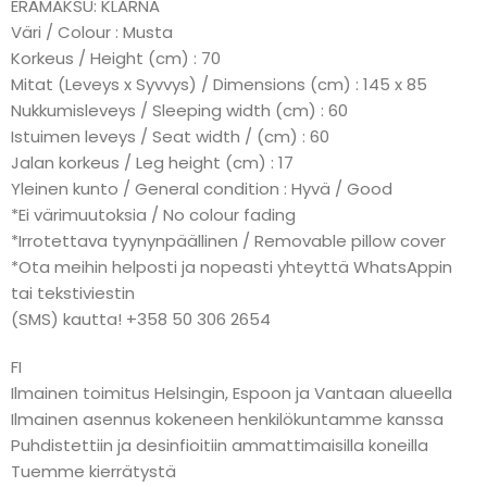
ERÄMAKSU: KLARNA
Väri / Colour : Musta
Korkeus / Height (cm) : 70
Mitat (Leveys x Syvvys) / Dimensions (cm) : 145 x 85
Nukkumisleveys / Sleeping width (cm) : 60
Istuimen leveys / Seat width / (cm) : 60
Jalan korkeus / Leg height (cm) : 17
Yleinen kunto / General condition : Hyvä / Good
*Ei värimuutoksia / No colour fading
*Irrotettava tyynynpäällinen / Removable pillow cover
*Ota meihin helposti ja nopeasti yhteyttä WhatsAppin
tai tekstiviestin
(SMS) kautta! +358 50 306 2654
FI
Ilmainen toimitus Helsingin, Espoon ja Vantaan alueella
Ilmainen asennus kokeneen henkilökuntamme kanssa
Puhdistettiin ja desinfioitiin ammattimaisilla koneilla
Tuemme kierrätystä