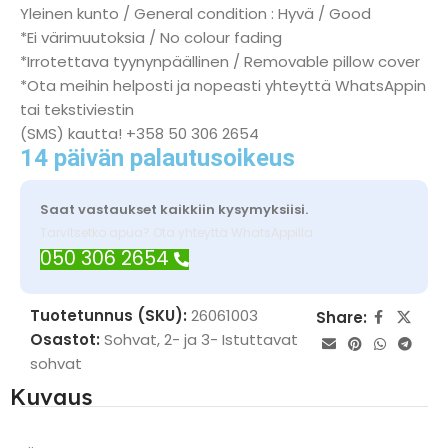
Yleinen kunto / General condition : Hyvä / Good
*Ei värimuutoksia / No colour fading
*Irrotettava tyynynpäällinen / Removable pillow cover
*Ota meihin helposti ja nopeasti yhteyttä WhatsAppin
tai tekstiviestin
(SMS) kautta! +358 50 306 2654
14 päivän palautusoikeus
Saat vastaukset kaikkiin kysymyksiisi.
Tarvitsetko apua? Ota yhteyttä WhatsAppilla
050 306 2654
Tuotetunnus (SKU):
26061003
Share:
Osastot:
Sohvat
,
2- ja 3- Istuttavat
sohvat
Kuvaus