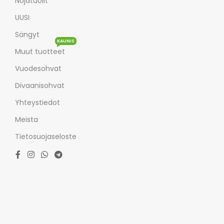
Nojatuolit
UUSI
Sängyt
KAUNIS
Muut tuotteet
Vuodesohvat
Divaanisohvat
Yhteystiedot
Meista
Tietosuojaseloste