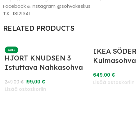
Facebook & Instagram @sohvakeskus
T.K.: 18121341
RELATED PRODUCTS
IKEA SÖDE
SALE
HJORT KNUDSEN 3
Kulmasohva
Istuttava Nahkasohva
649,00
€
199,00
€
249,00
€
Lisää ostoskoriin
Lisää ostoskoriin