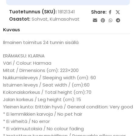
Tuotetunnus (SKU):
18121341
Share:
Osastot:
Sohvat
,
Kulmasohvat
Kuvaus
Ilmainen toimitus 24 tunnin sisällä
ERÄMAKSU: KLARNA
Väri / Colour: Harmaa
Mitat / Dimensions (cm): 223×200
Nukkumisleveys / Sleeping width (cm): 60
Istuimen leveys / Seat width / (cm):60
Kokonaiskorkeus / Total height (cm):70
Jalan korkeus / Leg height (cm): 15
Yleinen kunto: Erittäin hyvä / General condition: Very good
* Ei lemmikkien karvoja / No pet hair
* Ei virheitä / No error
* Ei värimuutoksia / No colour fading
* Irrotettava tyynynpäällinen / Removable pillow cover