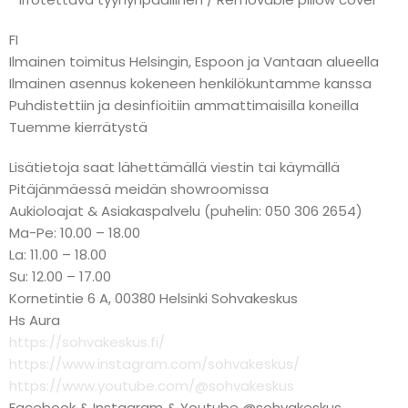
FI
Ilmainen toimitus Helsingin, Espoon ja Vantaan alueella
Ilmainen asennus kokeneen henkilökuntamme kanssa
Puhdistettiin ja desinfioitiin ammattimaisilla koneilla
Tuemme kierrätystä
Lisätietoja saat lähettämällä viestin tai käymällä
Pitäjänmäessä meidän showroomissa
Aukioloajat & Asiakaspalvelu (puhelin: 050 306 2654)
Ma-Pe: 10.00 – 18.00
La: 11.00 – 18.00
Su: 12.00 – 17.00
Kornetintie 6 A, 00380 Helsinki Sohvakeskus
Hs Aura
https://sohvakeskus.fi/
https://www.instagram.com/sohvakeskus/
https://www.youtube.com/@sohvakeskus
Facebook & Instagram & Youtube @sohvakeskus