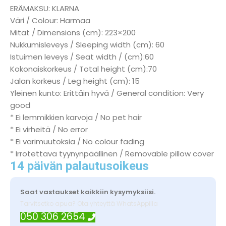
ERÄMAKSU: KLARNA
Väri / Colour: Harmaa
Mitat / Dimensions (cm): 223×200
Nukkumisleveys / Sleeping width (cm): 60
Istuimen leveys / Seat width / (cm):60
Kokonaiskorkeus / Total height (cm):70
Jalan korkeus / Leg height (cm): 15
Yleinen kunto: Erittäin hyvä / General condition: Very
good
* Ei lemmikkien karvoja / No pet hair
* Ei virheitä / No error
* Ei värimuutoksia / No colour fading
* Irrotettava tyynynpäällinen / Removable pillow cover
14 päivän palautusoikeus
Saat vastaukset kaikkiin kysymyksiisi.
Tarvitsetko apua? Ota yhteyttä WhatsAppilla
050 306 2654