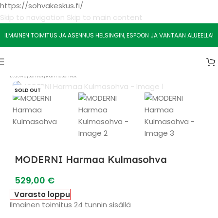
https://sohvakeskus.fi/
Skip to navigation
Skip to main content
ILMAINEN TOIMITUS JA ASENNUS HELSINGIN, ESPOON JA VANTAAN ALUEELLA!
Etusivu
/
Sohvat
/
Kulmasohvat
SOLD OUT
MODERNI Harmaa Kulmasohva
529,00
€
Varasto loppu
Ilmainen toimitus 24 tunnin sisällä