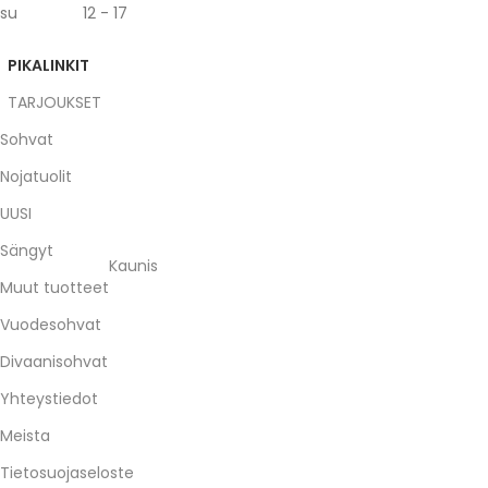
su 12 - 17
PIKALINKIT
TARJOUKSET
Sohvat
Nojatuolit
UUSI
Sängyt
Kaunis
Muut tuotteet
Vuodesohvat
Divaanisohvat
Yhteystiedot
Meista
Tietosuojaseloste