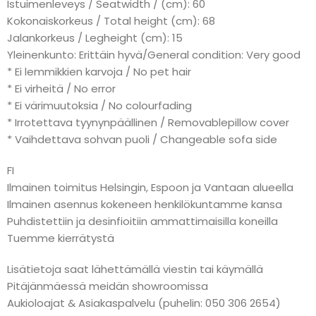
Istuimenleveys / Seatwidth / (cm): 60
Kokonaiskorkeus / Total height (cm): 68
Jalankorkeus / Legheight (cm): 15
Yleinenkunto: Erittäin hyvä/General condition: Very good
* Ei lemmikkien karvoja / No pet hair
* Ei virheitä / No error
* Ei värimuutoksia / No colourfading
* Irrotettava tyynynpäällinen / Removablepillow cover
* Vaihdettava sohvan puoli / Changeable sofa side
FI
Ilmainen toimitus Helsingin, Espoon ja Vantaan alueella
Ilmainen asennus kokeneen henkilökuntamme kansa
Puhdistettiin ja desinfioitiin ammattimaisilla koneilla
Tuemme kierrätystä
Lisätietoja saat lähettämällä viestin tai käymällä
Pitäjänmäessä meidän showroomissa
Aukioloajat & Asiakaspalvelu (puhelin: 050 306 2654)