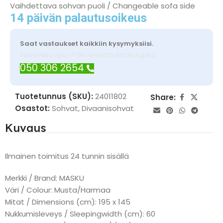
Vaihdettava sohvan puoli / Changeable sofa side
14 päivän palautusoikeus
Saat vastaukset kaikkiin kysymyksiisi.
Tarvitsetko apua? Ota yhteyttä WhatsAppilla
050 306 2654
Tuotetunnus (SKU):
24011802
Share:
Osastot:
Sohvat
,
Divaanisohvat
Kuvaus
Ilmainen toimitus 24 tunnin sisällä
Merkki / Brand: MASKU
Väri / Colour: Musta/Harmaa
Mitat / Dimensions (cm): 195 x 145
Nukkumisleveys / Sleepingwidth (cm): 60