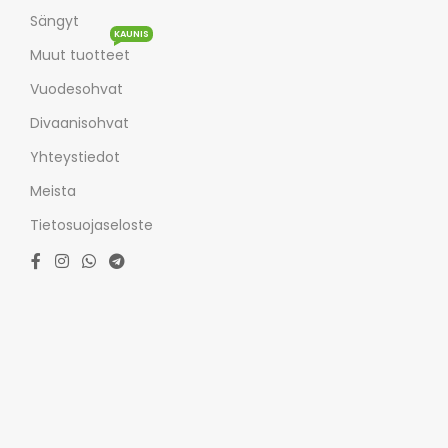
Sängyt
KAUNIS
Muut tuotteet
Vuodesohvat
Divaanisohvat
Yhteystiedot
Meista
Tietosuojaseloste