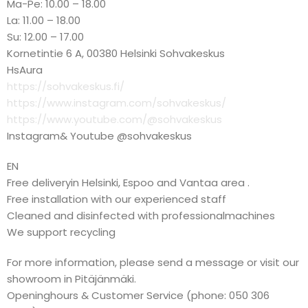
Ma-Pe: 10.00 – 18.00
La: 11.00 – 18.00
Su: 12.00 – 17.00
Kornetintie 6 A, 00380 Helsinki Sohvakeskus
HsAura
https://sohvakeskus.fi/
https://www.instagram.com/sohvakeskus/
https://www.youtube.com/@sohvakeskus
Instagram& Youtube @sohvakeskus
EN
Free deliveryin Helsinki, Espoo and Vantaa area .
Free installation with our experienced staff
Cleaned and disinfected with professionalmachines
We support recycling
For more information, please send a message or visit our
showroom in Pitäjänmäki.
Openinghours & Customer Service (phone: 050 306