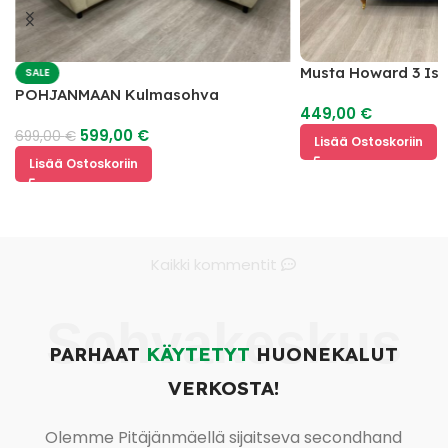
Musta Howard 3 Is
SALE
POHJANMAAN Kulmasohva
449,00
€
599,00
€
699,00
€
Lisää Ostoskoriin
Lisää Ostoskoriin
Kaikki kommentit
Sohvakeskus
PARHAAT
KÄYTETYT
HUONEKALUT
VERKOSTA!
Olemme Pitäjänmäellä sijaitseva secondhand