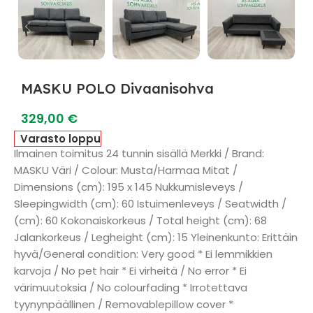
MASKU POLO Divaanisohva
329,00
€
Varasto loppu
Ilmainen toimitus 24 tunnin sisällä Merkki / Brand:
MASKU Väri / Colour: Musta/Harmaa Mitat /
Dimensions (cm): 195 x 145 Nukkumisleveys /
Sleepingwidth (cm): 60 Istuimenleveys / Seatwidth /
(cm): 60 Kokonaiskorkeus / Total height (cm): 68
Jalankorkeus / Legheight (cm): 15 Yleinenkunto: Erittäin
hyvä/General condition: Very good * Ei lemmikkien
karvoja / No pet hair * Ei virheitä / No error * Ei
värimuutoksia / No colourfading * Irrotettava
tyynynpäällinen / Removablepillow cover *