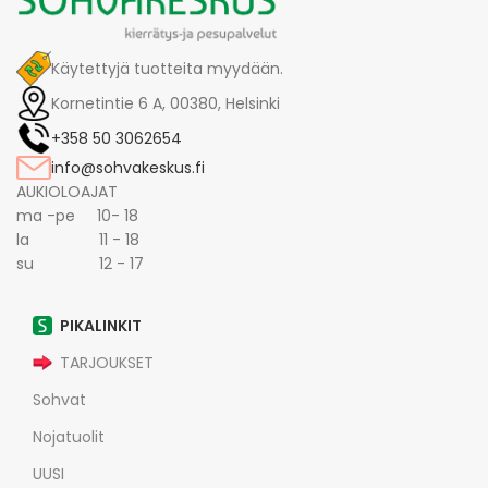
Käytettyjä tuotteita myydään.
Kornetintie 6 A, 00380, Helsinki
+358 50 3062654
info@sohvakeskus.fi
AUKIOLOAJAT
ma -pe 10- 18
la 11 - 18
su 12 - 17
PIKALINKIT
TARJOUKSET
Sohvat
Nojatuolit
UUSI