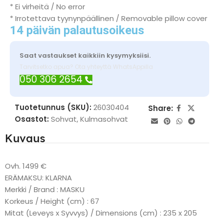
* Ei virheitä / No error
* Irrotettava tyynynpäällinen / Removable pillow cover
14 päivän palautusoikeus
Saat vastaukset kaikkiin kysymyksiisi.
Tarvitsetko apua? Ota yhteyttä WhatsAppilla
050 306 2654
Tuotetunnus (SKU):
26030404
Share:
Osastot:
Sohvat
,
Kulmasohvat
Kuvaus
Ovh. 1499 €
ERÄMAKSU: KLARNA
Merkki / Brand : MASKU
Korkeus / Height (cm) : 67
Mitat (Leveys x Syvvys) / Dimensions (cm) : 235 x 205