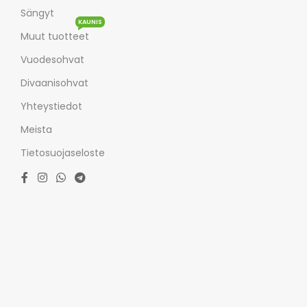
Sängyt
KAUNIS
Muut tuotteet
Vuodesohvat
Divaanisohvat
Yhteystiedot
Meista
Tietosuojaseloste