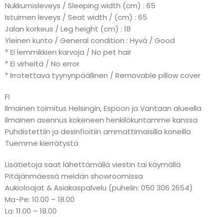
Nukkumisleveys / Sleeping width (cm) : 65
Istuimen leveys / Seat width / (cm) : 65
Jalan korkeus / Leg height (cm) : 18
Yleinen kunto / General condition : Hyvä / Good
* Ei lemmikkien karvoja / No pet hair
* Ei virheitä / No error
* Irrotettava tyynynpäällinen / Removable pillow cover
FI
Ilmainen toimitus Helsingin, Espoon ja Vantaan alueella
Ilmainen asennus kokeneen henkilökuntamme kanssa
Puhdistettiin ja desinfioitiin ammattimaisilla koneilla
Tuemme kierrätystä
Lisätietoja saat lähettämällä viestin tai käymällä
Pitäjänmäessä meidän showroomissa
Aukioloajat & Asiakaspalvelu (puhelin: 050 306 2654)
Ma-Pe: 10.00 – 18.00
La: 11.00 – 18.00