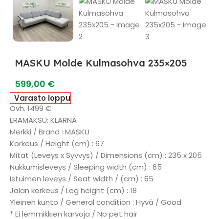
MASKU Molde Kulmasohva 235×205
599,00
€
Varasto loppu
Ovh. 1499 €
ERÄMAKSU: KLARNA
Merkki / Brand : MASKU
Korkeus / Height (cm) : 67
Mitat (Leveys x Syvvys) / Dimensions (cm) : 235 x 205
Nukkumisleveys / Sleeping width (cm) : 65
Istuimen leveys / Seat width / (cm) : 65
Jalan korkeus / Leg height (cm) : 18
Yleinen kunto / General condition : Hyvä / Good
* Ei lemmikkien karvoja / No pet hair