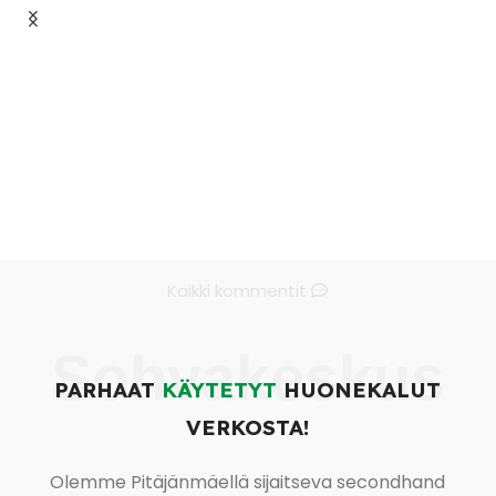
Kaikki kommentit
Sohvakeskus
PARHAAT
KÄYTETYT
HUONEKALUT
VERKOSTA!
Olemme Pitäjänmäellä sijaitseva secondhand