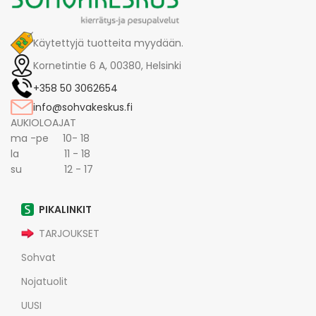
Käytettyjä tuotteita myydään.
Kornetintie 6 A, 00380, Helsinki
+358 50 3062654
info@sohvakeskus.fi
AUKIOLOAJAT
ma -pe 10- 18
la 11 - 18
su 12 - 17
PIKALINKIT
TARJOUKSET
Sohvat
Nojatuolit
UUSI