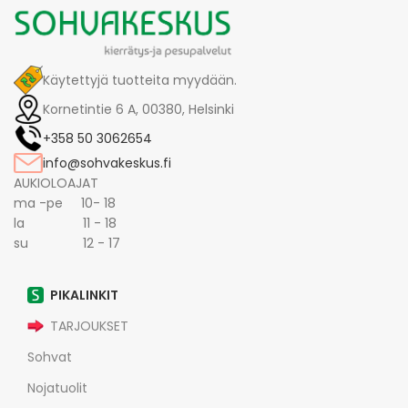
Käytettyjä tuotteita myydään.
Kornetintie 6 A, 00380, Helsinki
+358 50 3062654
info@sohvakeskus.fi
AUKIOLOAJAT
ma -pe 10- 18
la 11 - 18
su 12 - 17
PIKALINKIT
TARJOUKSET
Sohvat
Nojatuolit