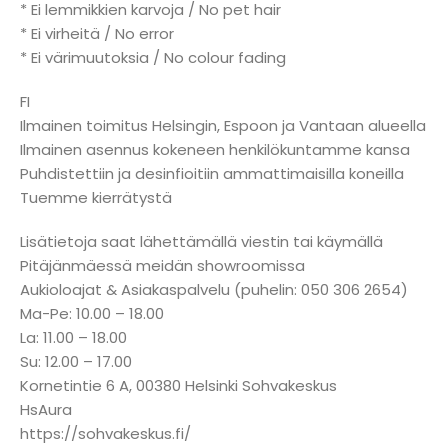
* Ei lemmikkien karvoja / No pet hair
* Ei virheitä / No error
* Ei värimuutoksia / No colour fading
FI
Ilmainen toimitus Helsingin, Espoon ja Vantaan alueella
Ilmainen asennus kokeneen henkilökuntamme kansa
Puhdistettiin ja desinfioitiin ammattimaisilla koneilla
Tuemme kierrätystä
Lisätietoja saat lähettämällä viestin tai käymällä
Pitäjänmäessä meidän showroomissa
Aukioloajat & Asiakaspalvelu (puhelin: 050 306 2654)
Ma-Pe: 10.00 – 18.00
La: 11.00 – 18.00
Su: 12.00 – 17.00
Kornetintie 6 A, 00380 Helsinki Sohvakeskus
HsAura
https://sohvakeskus.fi/