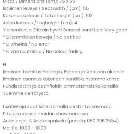
Mitat / Dimensions (cm): 75 x 65
Istuimen leveys / Seatwidth / (cm): 55
Kokonaiskorkeus / Total height (cm): 102
Jalan korkeus / Legheight (cm): 4
Yleinenkunto: Erittäin hyvä/General condition: Very good
* Ei lemmikkien karvoja / No pet hair
* Ei virheitä / No error
* Ei värimuutoksia / No colour fading
FI
Ilmainen toimitus Helsingin, Espoon ja Vantaan alueella
Ilmainen asennus kokeneen henkilökuntamme kansa
Puhdistettiin ja desinfioitiin ammattimaisilla koneilla
Tuemme kierrätystä
Lisätietoja saat lähettämällä viestin tai käymällä
Pitäjänmäessä meidän showroomissa
Aukioloajat & Asiakaspalvelu (puhelin: 050 306 2654)
Ma-Pe: 10.00 – 18.00