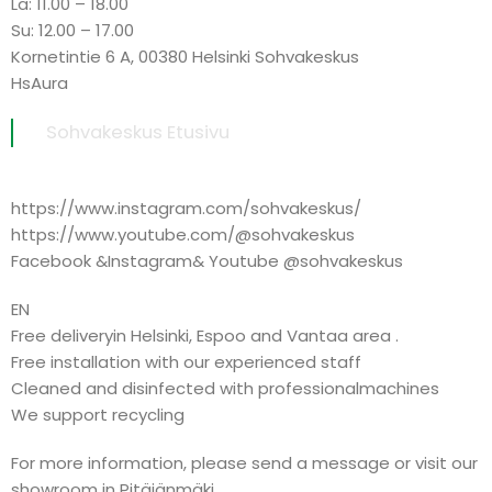
La: 11.00 – 18.00
Su: 12.00 – 17.00
Kornetintie 6 A, 00380 Helsinki Sohvakeskus
HsAura
Sohvakeskus Etusivu
https://www.instagram.com/sohvakeskus/
https://www.youtube.com/@sohvakeskus
Facebook &Instagram& Youtube @sohvakeskus
EN
Free deliveryin Helsinki, Espoo and Vantaa area .
Free installation with our experienced staff
Cleaned and disinfected with professionalmachines
We support recycling
For more information, please send a message or visit our
showroom in Pitäjänmäki.