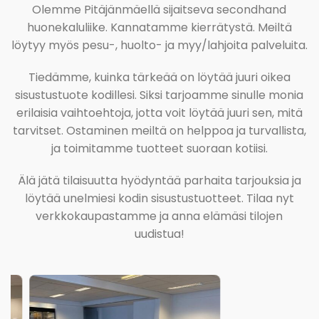
Olemme Pitäjänmäellä sijaitseva secondhand
huonekaluliike. Kannatamme kierrätystä. Meiltä
löytyy myös pesu-, huolto- ja myy/lahjoita palveluita.
Tiedämme, kuinka tärkeää on löytää juuri oikea
sisustustuote kodillesi. Siksi tarjoamme sinulle monia
erilaisia vaihtoehtoja, jotta voit löytää juuri sen, mitä
tarvitset. Ostaminen meiltä on helppoa ja turvallista,
ja toimitamme tuotteet suoraan kotiisi.
Älä jätä tilaisuutta hyödyntää parhaita tarjouksia ja
löytää unelmiesi kodin sisustustuotteet. Tilaa nyt
verkkokaupastamme ja anna elämäsi tilojen
uudistua!