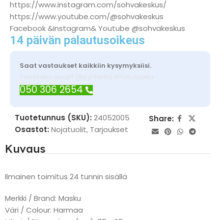
https://www.instagram.com/sohvakeskus/
https://www.youtube.com/@sohvakeskus
Facebook &Instagram& Youtube @sohvakeskus
14 päivän palautusoikeus
Saat vastaukset kaikkiin kysymyksiisi.
Tarvitsetko apua? Ota yhteyttä WhatsAppilla
050 306 2654
Tuotetunnus (SKU):
24052005
Share:
Osastot:
Nojatuolit
,
Tarjoukset
Kuvaus
Ilmainen toimitus 24 tunnin sisällä
Merkki / Brand: Masku
Väri / Colour: Harmaa