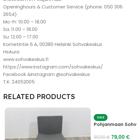
Openinghours & Customer Service (phone: 050 306
2654)
Mo-Fr: 10.00 – 18.00
Sa: 11.00 – 18.00
Su: 12.00 – 17.00
Kornetintie 6 A, 00380 Helsinki Sohvakeskus
HsAura
www.sohvakeskus.fi
https://www.instagram.com/sohvakeskus/
Facebook &Instagram @sohvakeskus
T.K: 24052005
RELATED PRODUCTS
SALE
Pohjanmaan Sohva
79,00
€
99,00
€