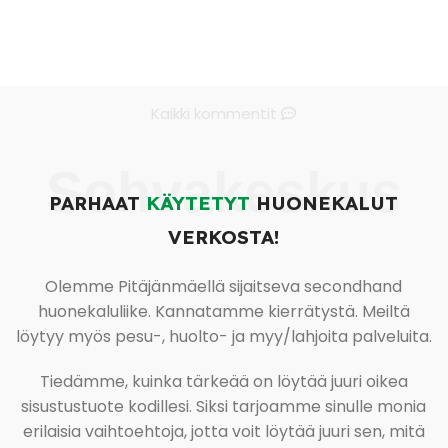
Kaikki kommentit
Sohvakeskus
PARHAAT
KÄYTETYT
HUONEKALUT
VERKOSTA!
Olemme Pitäjänmäellä sijaitseva secondhand
huonekaluliike. Kannatamme kierrätystä. Meiltä
löytyy myös pesu-, huolto- ja myy/lahjoita palveluita.
Tiedämme, kuinka tärkeää on löytää juuri oikea
sisustustuote kodillesi. Siksi tarjoamme sinulle monia
erilaisia vaihtoehtoja, jotta voit löytää juuri sen, mitä