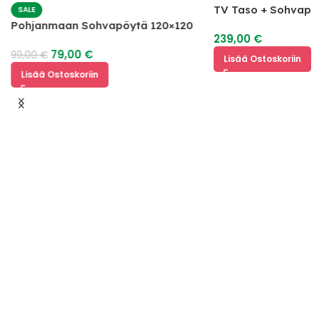
TV Taso + Sohvapö
SALE
Pohjanmaan Sohvapöytä 120×120
239,00
€
79,00
€
99,00
€
Lisää Ostoskoriin
Lisää Ostoskoriin