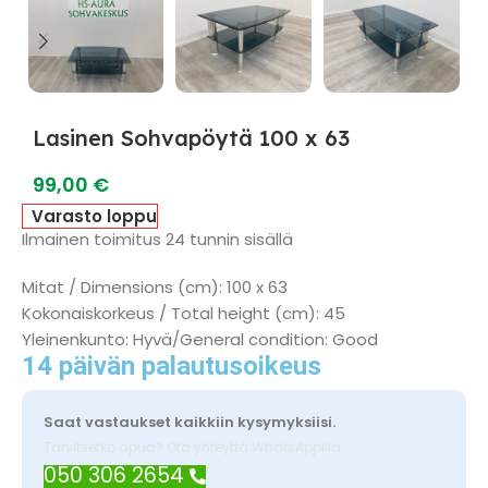
Lasinen Sohvapöytä 100 x 63
99,00
€
Varasto loppu
Ilmainen toimitus 24 tunnin sisällä
Mitat / Dimensions (cm): 100 x 63
Kokonaiskorkeus / Total height (cm): 45
Yleinenkunto: Hyvä/General condition: Good
14 päivän palautusoikeus
Saat vastaukset kaikkiin kysymyksiisi.
Tarvitsetko apua? Ota yhteyttä WhatsAppilla
050 306 2654