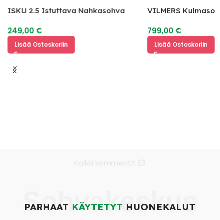
ISKU 2.5 Istuttava Nahkasohva
VILMERS Kulmasoh
249,00
€
799,00
€
Lisää Ostoskoriin
Lisää Ostoskoriin
Kaikki kommentit
Sohvakeskus
PARHAAT
KÄYTETYT
HUONEKALUT