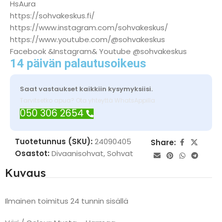
HsAura
https://sohvakeskus.fi/
https://www.instagram.com/sohvakeskus/
https://www.youtube.com/@sohvakeskus
Facebook &Instagram& Youtube @sohvakeskus
14 päivän palautusoikeus
Saat vastaukset kaikkiin kysymyksiisi.
Tarvitsetko apua? Ota yhteyttä WhatsAppilla
050 306 2654
Tuotetunnus (SKU):
24090405
Share:
Osastot:
Divaanisohvat
,
Sohvat
Kuvaus
Ilmainen toimitus 24 tunnin sisällä