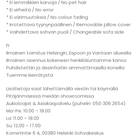
* Ei lemmikkien karvoja / No pet hair
* Ei virheitä / No error
* Ei värimuutoksia / No colour fading
* Irrotettava tyynynpäällinen / Removable pillow cover
* Vaihdettava sohvan puoli / Changeable sofa side
FI
Ilmainen toimitus Helsingin, Espoon ja Vantaan alueella
Ilmainen asennus kokeneen henkilökuntamme kansa
Puhdistettiin ja desinfioitiin ammattimaisilla koneilla
Tuemme kierrätystä
Lisätietoja saat lähettämällä viestin tai käymällä
Pitäjänmäessä meidän showroomissa
Aukioloajat & Asiakaspalvelu (puhelin: 050 306 2654)
Ma-Pe: 10.00 – 18.00
La: 11.00 – 18.00
Su: 12.00 – 17.00
Kornetintie 6 A, 00380 Helsinki Sohvakeskus