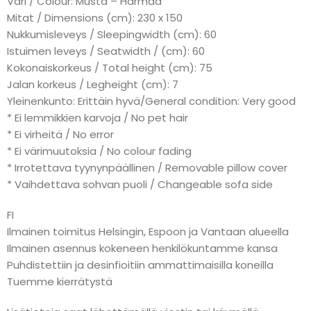
Väri / Colour: Musta – Harmaa
Mitat / Dimensions (cm): 230 x 150
Nukkumisleveys / Sleepingwidth (cm): 60
Istuimen leveys / Seatwidth / (cm): 60
Kokonaiskorkeus / Total height (cm): 75
Jalan korkeus / Legheight (cm): 7
Yleinenkunto: Erittäin hyvä/General condition: Very good
* Ei lemmikkien karvoja / No pet hair
* Ei virheitä / No error
* Ei värimuutoksia / No colour fading
* Irrotettava tyynynpäällinen / Removable pillow cover
* Vaihdettava sohvan puoli / Changeable sofa side
FI
Ilmainen toimitus Helsingin, Espoon ja Vantaan alueella
Ilmainen asennus kokeneen henkilökuntamme kansa
Puhdistettiin ja desinfioitiin ammattimaisilla koneilla
Tuemme kierrätystä