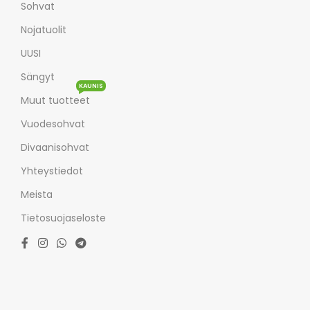
Sohvat
Nojatuolit
UUSI
Sängyt
KAUNIS
Muut tuotteet
Vuodesohvat
Divaanisohvat
Yhteystiedot
Meista
Tietosuojaseloste