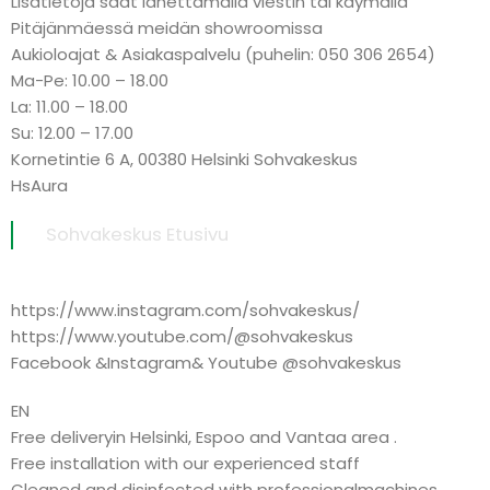
Lisätietoja saat lähettämällä viestin tai käymällä
Pitäjänmäessä meidän showroomissa
Aukioloajat & Asiakaspalvelu (puhelin: 050 306 2654)
Ma-Pe: 10.00 – 18.00
La: 11.00 – 18.00
Su: 12.00 – 17.00
Kornetintie 6 A, 00380 Helsinki Sohvakeskus
HsAura
Sohvakeskus Etusivu
https://www.instagram.com/sohvakeskus/
https://www.youtube.com/@sohvakeskus
Facebook &Instagram& Youtube @sohvakeskus
EN
Free deliveryin Helsinki, Espoo and Vantaa area .
Free installation with our experienced staff
Cleaned and disinfected with professionalmachines