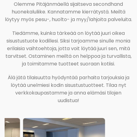
Olemme Pitäjänmäellä sijaitseva secondhand
huonekaluliike. Kannatamme kierrätystä. Meiltä
löytyy myös pesu-, huolto- ja myy/lahjoita palveluita.
Tiedämme, kuinka tärkeää on löytää juuri oikea
sisustustuote kodillesi. Siksi tarjoamme sinulle monia
erilaisia vaihtoehtoja, jotta voit löytää juuri sen, mitä
tarvitset. Ostaminen meiltä on helppoa ja turvallista,
ja toimitamme tuotteet suoraan kotiisi.
Älä jätä tilaisuutta hyödyntää parhaita tarjouksia ja
löytää unelmiesi kodin sisustustuotteet. Tilaa nyt
verkkokaupastamme ja anna elämäsi tilojen
uudistua!