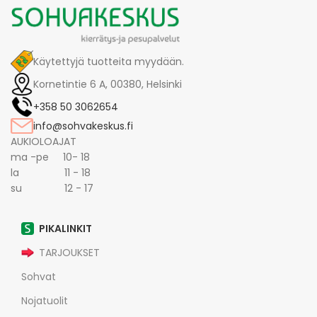
Käytettyjä tuotteita myydään.
Kornetintie 6 A, 00380, Helsinki
+358 50 3062654
info@sohvakeskus.fi
AUKIOLOAJAT
ma -pe 10- 18
la 11 - 18
su 12 - 17
PIKALINKIT
TARJOUKSET
Sohvat
Nojatuolit