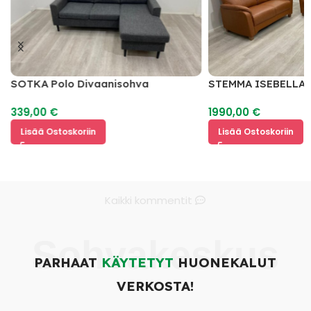
SOTKA Polo Divaanisohva
STEMMA ISEBELLA 
2
339,00
€
1990,00
€
Lisää Ostoskoriin
Lisää Ostoskoriin
Kaikki kommentit
Sohvakeskus
PARHAAT
KÄYTETYT
HUONEKALUT
VERKOSTA!