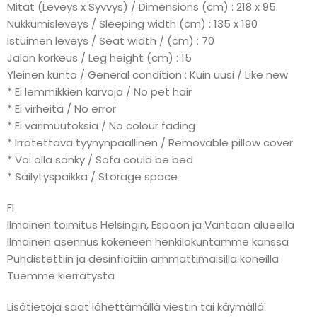
Mitat (Leveys x Syvvys) / Dimensions (cm) : 218 x 95
Nukkumisleveys / Sleeping width (cm) : 135 x 190
Istuimen leveys / Seat width / (cm) : 70
Jalan korkeus / Leg height (cm) : 15
Yleinen kunto / General condition : Kuin uusi / Like new
* Ei lemmikkien karvoja / No pet hair
* Ei virheitä / No error
* Ei värimuutoksia / No colour fading
* Irrotettava tyynynpäällinen / Removable pillow cover
* Voi olla sänky / Sofa could be bed
* Säilytyspaikka / Storage space
FI
Ilmainen toimitus Helsingin, Espoon ja Vantaan alueella
Ilmainen asennus kokeneen henkilökuntamme kanssa
Puhdistettiin ja desinfioitiin ammattimaisilla koneilla
Tuemme kierrätystä
Lisätietoja saat lähettämällä viestin tai käymällä