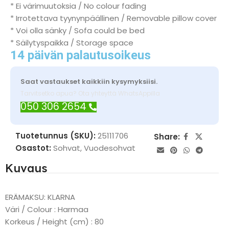
* Ei värimuutoksia / No colour fading
* Irrotettava tyynynpäällinen / Removable pillow cover
* Voi olla sänky / Sofa could be bed
* Säilytyspaikka / Storage space
14 päivän palautusoikeus
Saat vastaukset kaikkiin kysymyksiisi.
Tarvitsetko apua? Ota yhteyttä WhatsAppilla
050 306 2654
Tuotetunnus (SKU):
25111706
Share:
Osastot:
Sohvat
,
Vuodesohvat
Kuvaus
ERÄMAKSU: KLARNA
Väri / Colour : Harmaa
Korkeus / Height (cm) : 80