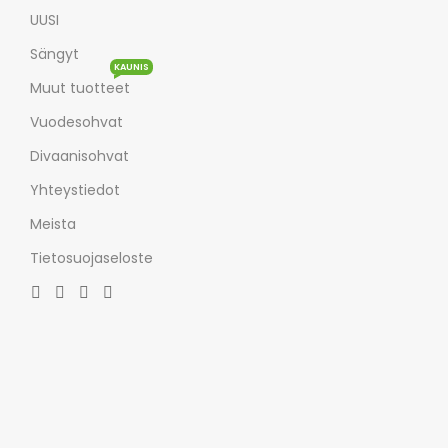
UUSI
Sängyt
KAUNIS
Muut tuotteet
Vuodesohvat
Divaanisohvat
Yhteystiedot
Meista
Tietosuojaseloste