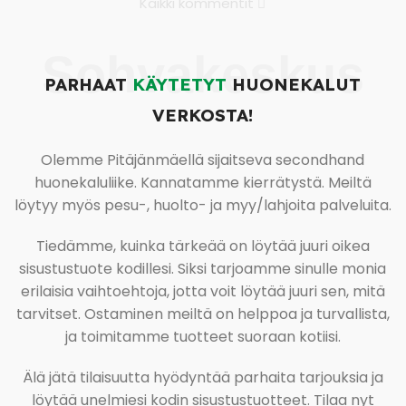
Kaikki kommentit
Sohvakeskus
PARHAAT
KÄYTETYT
HUONEKALUT
VERKOSTA!
Olemme Pitäjänmäellä sijaitseva secondhand
huonekaluliike. Kannatamme kierrätystä. Meiltä
löytyy myös pesu-, huolto- ja myy/lahjoita palveluita.
Tiedämme, kuinka tärkeää on löytää juuri oikea
sisustustuote kodillesi. Siksi tarjoamme sinulle monia
erilaisia vaihtoehtoja, jotta voit löytää juuri sen, mitä
tarvitset. Ostaminen meiltä on helppoa ja turvallista,
ja toimitamme tuotteet suoraan kotiisi.
Älä jätä tilaisuutta hyödyntää parhaita tarjouksia ja
löytää unelmiesi kodin sisustustuotteet. Tilaa nyt