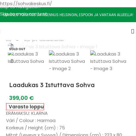
https://sohvakeskus.fi/
Skip to navigation
Skip to main content
ILMAINEN TOIMITUS JA ASENNUS HELSINGIN, ESPOON JA VANTAAN ALUEELLA!
Watch video
Etusivu
/
Sohvat
/
2- ja 3- Istuttavat sohvat
SOLD OUT
Laadukas 3 Istuttava Sohva
399,00
€
Varasto loppu
ERÄMAKSU: KLARNA
Väri / Colour : Harmaa
Korkeus / Height (cm) : 75
Mitat (Leveys x Syvvys) / Dimensions (cm) : 223 x 80