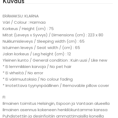
Kuvaus
ERÄMAKSU: KLARNA
Väri / Colour : Harmaa
Korkeus / Height (cm) : 75
Mitat (Leveys x Syvvys) / Dimensions (cm) : 223 x 80
Nukkumisleveys / Sleeping width (cm) : 65
Istuimen leveys / Seat width / (cm) : 65
Jalan korkeus / Leg height (cm) : 12
Yleinen kunto / General condition : Kuin uusi / Like new
* Ei lemmikkien karvoja / No pet hair
* Ei virheitä / No error
* Ei värimuutoksia / No colour fading
* Irrotettava tyynynpäällinen / Removable pillow cover
FI
Ilmainen toimitus Helsingin, Espoon ja Vantaan alueella
Ilmainen asennus kokeneen henkilökuntamme kanssa
Puhdistettiin ja desinfioitiin ammattimaisilla koneilla