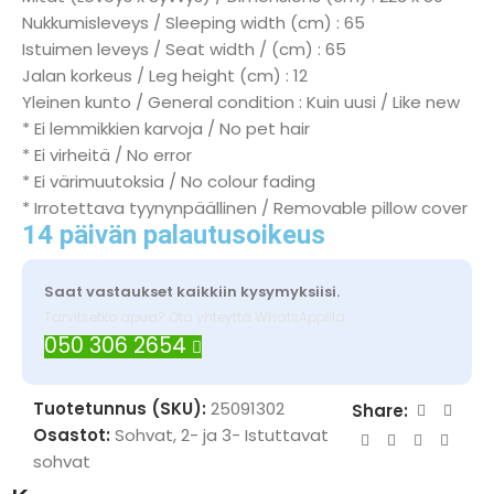
Nukkumisleveys / Sleeping width (cm) : 65
Istuimen leveys / Seat width / (cm) : 65
Jalan korkeus / Leg height (cm) : 12
Yleinen kunto / General condition : Kuin uusi / Like new
* Ei lemmikkien karvoja / No pet hair
* Ei virheitä / No error
* Ei värimuutoksia / No colour fading
* Irrotettava tyynynpäällinen / Removable pillow cover
14 päivän palautusoikeus
Saat vastaukset kaikkiin kysymyksiisi.
Tarvitsetko apua? Ota yhteyttä WhatsAppilla
050 306 2654
Tuotetunnus (SKU):
25091302
Share:
Osastot:
Sohvat
,
2- ja 3- Istuttavat
sohvat