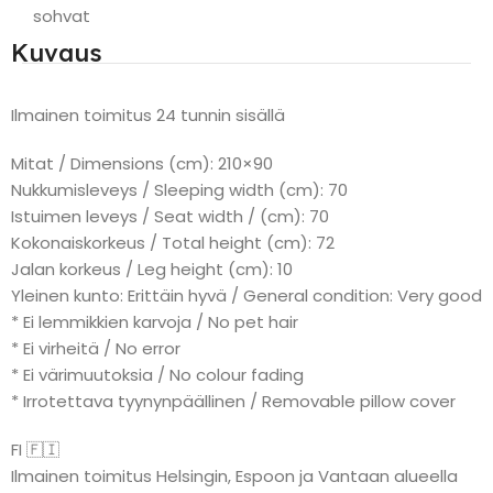
sohvat
Kuvaus
Ilmainen toimitus 24 tunnin sisällä
Mitat / Dimensions (cm): 210×90
Nukkumisleveys / Sleeping width (cm): 70
Istuimen leveys / Seat width / (cm): 70
Kokonaiskorkeus / Total height (cm): 72
Jalan korkeus / Leg height (cm): 10
Yleinen kunto: Erittäin hyvä / General condition: Very good
* Ei lemmikkien karvoja / No pet hair
* Ei virheitä / No error
* Ei värimuutoksia / No colour fading
* Irrotettava tyynynpäällinen / Removable pillow cover
FI 🇫🇮
Ilmainen toimitus Helsingin, Espoon ja Vantaan alueella