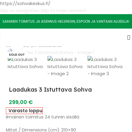
https://sohvakeskus.fi/
Skip to navigation
Skip to main content
ILMAINEN TOIMITUS JA ASENNUS HELSINGIN, ESPOON JA VANTAAN ALUEELLA!
Watch video
Etusivu
/
Sohvat
/
2- ja 3- Istuttavat sohvat
SOLD OUT
Laadukas 3 Istuttava Sohva
299,00
€
Varasto loppu
Ilmainen toimitus 24 tunnin sisällä
Mitat / Dimensions (cm): 210×90