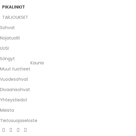
PIKALINKIT
TARJOUKSET
Sohvat
Nojatuolit
UUSI
Sängyt
Kaunis
Muut tuotteet
Vuodesohvat
Divaanisohvat
Yhteystiedot
Meista
Tietosuojaseloste