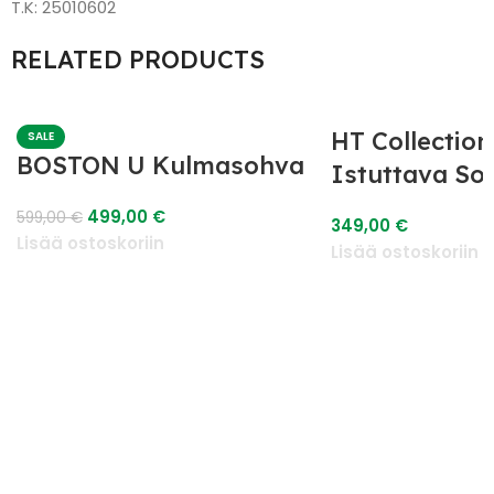
T.K: 25010602
RELATED PRODUCTS
HT Collection
SALE
BOSTON U Kulmasohva
Istuttava So
499,00
€
599,00
€
349,00
€
Lisää ostoskoriin
Lisää ostoskoriin