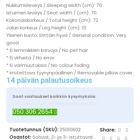
Nukkumisleveys / Sleeping width (cm): 70
Istuimen leveys / Seat width / (cm): 70
Kokonaiskorkeus / Total height (cm): 72
Jalan korkeus / Leg height (cm): 10
Yleinen kunto: Erittäin hyvä / General condition: Very
good
* Ei lemmikkien karvoja / No pet hair
* Ei virheitä / No error
* Ei värimuutoksia / No colour fading
* Irrotettava tyynynpäällinen / Removable pillow cover
14 päivän palautusoikeus
Saat vastaukset kaikkiin kysymyksiisi.
Tarvitsetko apua? Ota yhteyttä WhatsAppilla
050 306 2654
Tuotetunnus (SKU):
25010602
Share:
Osastot:
Sohvat
,
2- ja 3- Istuttavat