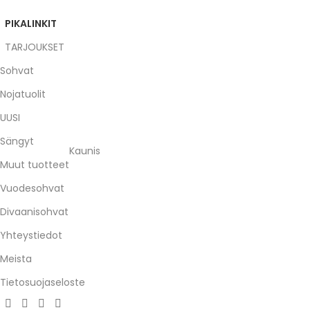
PIKALINKIT
TARJOUKSET
Sohvat
Nojatuolit
UUSI
Sängyt
Kaunis
Muut tuotteet
Vuodesohvat
Divaanisohvat
Yhteystiedot
Meista
Tietosuojaseloste