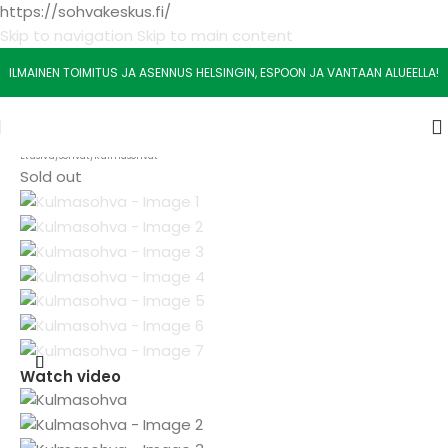
https://sohvakeskus.fi/
Skip to navigation
Skip to main content
ILMAINEN TOIMITUS JA ASENNUS HELSINGIN, ESPOON JA VANTAAN ALUEELLA!
Etusivu
/
Sohvat
/
Kulmasohvat
Sold out
Watch video