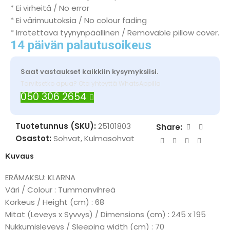
* Ei virheitä / No error
* Ei värimuutoksia / No colour fading
* Irrotettava tyynynpäällinen / Removable pillow cover.
14 päivän palautusoikeus
Saat vastaukset kaikkiin kysymyksiisi.
Tarvitsetko apua? Ota yhteyttä WhatsAppilla
050 306 2654
Tuotetunnus (SKU):
25101803
Share:
Osastot:
Sohvat
,
Kulmasohvat
Kuvaus
ERÄMAKSU: KLARNA
Väri / Colour : Tummanvihreä
Korkeus / Height (cm) : 68
Mitat (Leveys x Syvvys) / Dimensions (cm) : 245 x 195
Nukkumisleveys / Sleeping width (cm) : 70