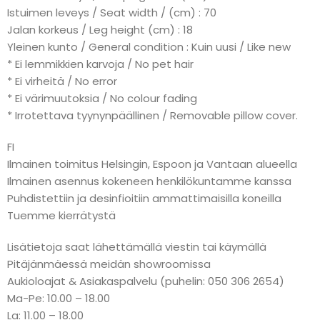
Istuimen leveys / Seat width / (cm) : 70
Jalan korkeus / Leg height (cm) : 18
Yleinen kunto / General condition : Kuin uusi / Like new
* Ei lemmikkien karvoja / No pet hair
* Ei virheitä / No error
* Ei värimuutoksia / No colour fading
* Irrotettava tyynynpäällinen / Removable pillow cover.
FI
Ilmainen toimitus Helsingin, Espoon ja Vantaan alueella
Ilmainen asennus kokeneen henkilökuntamme kanssa
Puhdistettiin ja desinfioitiin ammattimaisilla koneilla
Tuemme kierrätystä
Lisätietoja saat lähettämällä viestin tai käymällä
Pitäjänmäessä meidän showroomissa
Aukioloajat & Asiakaspalvelu (puhelin: 050 306 2654)
Ma-Pe: 10.00 – 18.00
La: 11.00 – 18.00