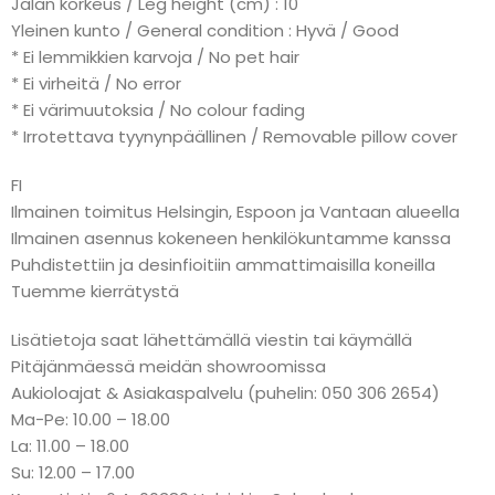
Jalan korkeus / Leg height (cm) : 10
Yleinen kunto / General condition : Hyvä / Good
* Ei lemmikkien karvoja / No pet hair
* Ei virheitä / No error
* Ei värimuutoksia / No colour fading
* Irrotettava tyynynpäällinen / Removable pillow cover
FI
Ilmainen toimitus Helsingin, Espoon ja Vantaan alueella
Ilmainen asennus kokeneen henkilökuntamme kanssa
Puhdistettiin ja desinfioitiin ammattimaisilla koneilla
Tuemme kierrätystä
Lisätietoja saat lähettämällä viestin tai käymällä
Pitäjänmäessä meidän showroomissa
Aukioloajat & Asiakaspalvelu (puhelin: 050 306 2654)
Ma-Pe: 10.00 – 18.00
La: 11.00 – 18.00
Su: 12.00 – 17.00