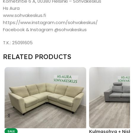
Kornetintie 6 A, 00380 Helsinki – Sohvakeskus
Hs Aura
www.sohvakeskus.fi
https://www.instagram.com/sohvakeskus/
Facebook & Instagram @sohvakeskus
T.K.: 25091605
RELATED PRODUCTS
Kulmasohva + Nisk
SALE