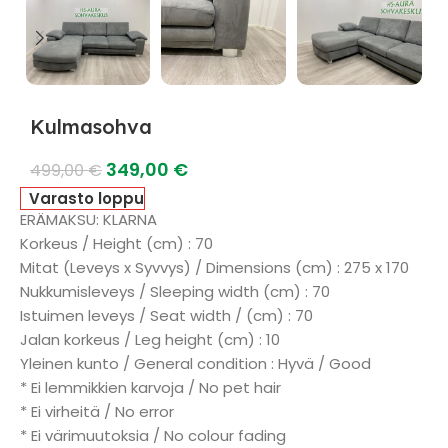
Kulmasohva
349,00
€
499,00
€
Varasto loppu
ERÄMAKSU: KLARNA
Korkeus / Height (cm) : 70
Mitat (Leveys x Syvvys) / Dimensions (cm) : 275 x 170
Nukkumisleveys / Sleeping width (cm) : 70
Istuimen leveys / Seat width / (cm) : 70
Jalan korkeus / Leg height (cm) : 10
Yleinen kunto / General condition : Hyvä / Good
* Ei lemmikkien karvoja / No pet hair
* Ei virheitä / No error
* Ei värimuutoksia / No colour fading