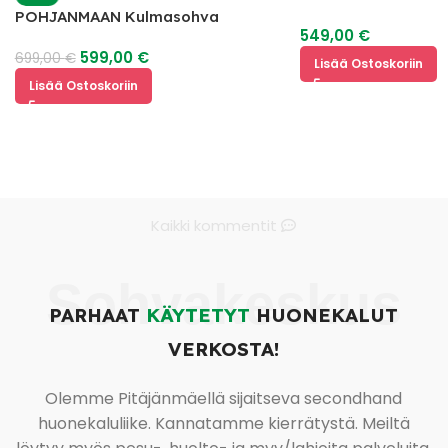
POHJANMAAN Kulmasohva
549,00
€
599,00
€
699,00
€
Lisää Ostoskoriin
Lisää Ostoskoriin
Kaikki kommentit
Sohvakeskus
PARHAAT
KÄYTETYT
HUONEKALUT
VERKOSTA!
Olemme Pitäjänmäellä sijaitseva secondhand
huonekaluliike. Kannatamme kierrätystä. Meiltä