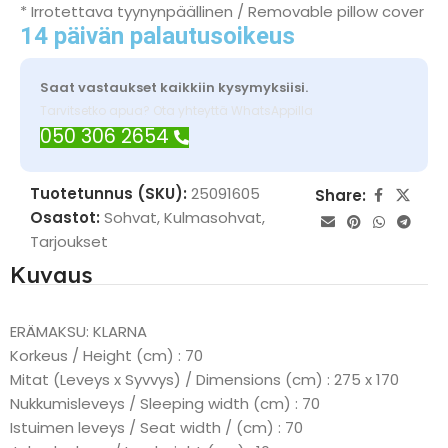
* Irrotettava tyynynpäällinen / Removable pillow cover
14 päivän palautusoikeus
Saat vastaukset kaikkiin kysymyksiisi.
Tarvitsetko apua? Ota yhteyttä WhatsAppilla
050 306 2654
Tuotetunnus (SKU):
25091605
Share:
Osastot:
Sohvat
,
Kulmasohvat
,
Tarjoukset
Kuvaus
ERÄMAKSU: KLARNA
Korkeus / Height (cm) : 70
Mitat (Leveys x Syvvys) / Dimensions (cm) : 275 x 170
Nukkumisleveys / Sleeping width (cm) : 70
Istuimen leveys / Seat width / (cm) : 70