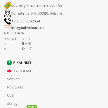
Käytettyjä tuotteita myydään.
Kornetintie 6 A, 00380, Helsinki
+358 50 3062654
info@sohvakeskus.fi
AUKIOLOAJAT
ma -pe 10- 18
la 11 - 18
su 12 - 17
PIKALINKIT
TARJOUKSET
Sohvat
Nojatuolit
UUSI
Sängyt
KAUNIS