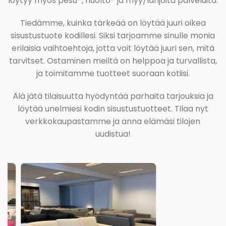
löytyy myös pesu-, huolto- ja myy/lahjoita palveluita.
Tiedämme, kuinka tärkeää on löytää juuri oikea
sisustustuote kodillesi. Siksi tarjoamme sinulle monia
erilaisia vaihtoehtoja, jotta voit löytää juuri sen, mitä
tarvitset. Ostaminen meiltä on helppoa ja turvallista,
ja toimitamme tuotteet suoraan kotiisi.
Älä jätä tilaisuutta hyödyntää parhaita tarjouksia ja
löytää unelmiesi kodin sisustustuotteet. Tilaa nyt
verkkokaupastamme ja anna elämäsi tilojen
uudistua!