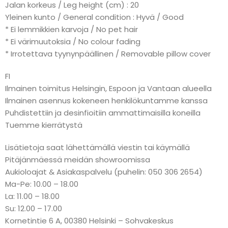
Jalan korkeus / Leg height (cm) : 20
Yleinen kunto / General condition : Hyvä / Good
* Ei lemmikkien karvoja / No pet hair
* Ei värimuutoksia / No colour fading
* Irrotettava tyynynpäällinen / Removable pillow cover
FI
Ilmainen toimitus Helsingin, Espoon ja Vantaan alueella
Ilmainen asennus kokeneen henkilökuntamme kanssa
Puhdistettiin ja desinfioitiin ammattimaisilla koneilla
Tuemme kierrätystä
Lisätietoja saat lähettämällä viestin tai käymällä
Pitäjänmäessä meidän showroomissa
Aukioloajat & Asiakaspalvelu (puhelin: 050 306 2654)
Ma-Pe: 10.00 – 18.00
La: 11.00 – 18.00
Su: 12.00 – 17.00
Kornetintie 6 A, 00380 Helsinki – Sohvakeskus