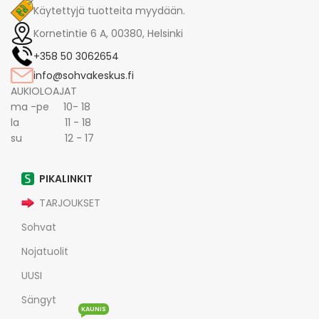
Käytettyjä tuotteita myydään.
Kornetintie 6 A, 00380, Helsinki
+358 50 3062654
info@sohvakeskus.fi
AUKIOLOAJAT
ma -pe 10- 18
la 11 - 18
su 12 - 17
PIKALINKIT
TARJOUKSET
Sohvat
Nojatuolit
UUSI
Sängyt
KAUNIS