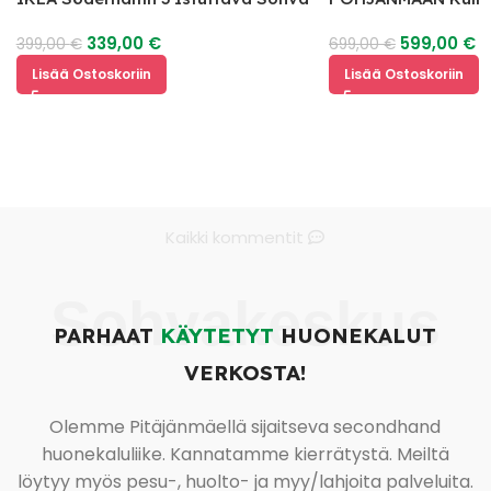
339,00
€
599,00
€
399,00
€
699,00
€
Lisää Ostoskoriin
Lisää Ostoskoriin
Kaikki kommentit
Sohvakeskus
PARHAAT
KÄYTETYT
HUONEKALUT
VERKOSTA!
Olemme Pitäjänmäellä sijaitseva secondhand
huonekaluliike. Kannatamme kierrätystä. Meiltä
löytyy myös pesu-, huolto- ja myy/lahjoita palveluita.