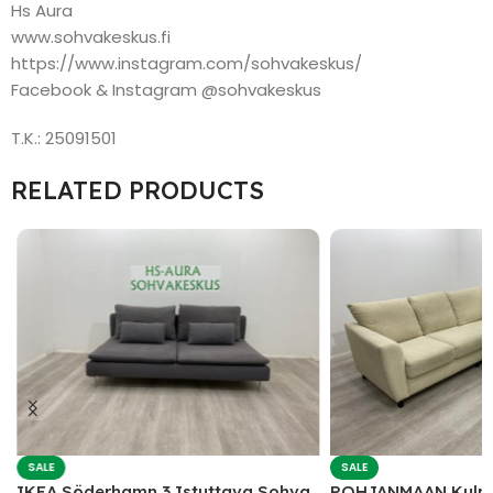
Hs Aura
www.sohvakeskus.fi
https://www.instagram.com/sohvakeskus/
Facebook & Instagram @sohvakeskus
T.K.: 25091501
RELATED PRODUCTS
SALE
SALE
IKEA Söderhamn 3 Istuttava Sohva
POHJANMAAN Kulm