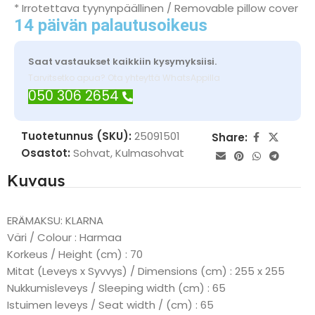
* Irrotettava tyynynpäällinen / Removable pillow cover
14 päivän palautusoikeus
Saat vastaukset kaikkiin kysymyksiisi.
Tarvitsetko apua? Ota yhteyttä WhatsAppilla
050 306 2654
Tuotetunnus (SKU):
25091501
Share:
Osastot:
Sohvat
,
Kulmasohvat
Kuvaus
ERÄMAKSU: KLARNA
Väri / Colour : Harmaa
Korkeus / Height (cm) : 70
Mitat (Leveys x Syvvys) / Dimensions (cm) : 255 x 255
Nukkumisleveys / Sleeping width (cm) : 65
Istuimen leveys / Seat width / (cm) : 65