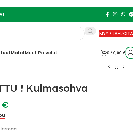
A!
MYY / LAHJOITA
tteet
Matot
Muut Palvelut
0
/
0,00
€
TTU ! Kulmasohva
0
€
pu
: Harmaa