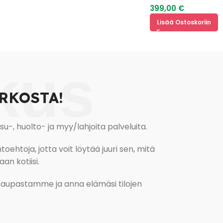
399,00
€
Lisää Ostoskoriin
kus
RKOSTA!
, huolto- ja myy/lahjoita palveluita.
oehtoja, jotta voit löytää juuri sen, mitä
an kotiisi.
kokaupastamme ja anna elämäsi tilojen