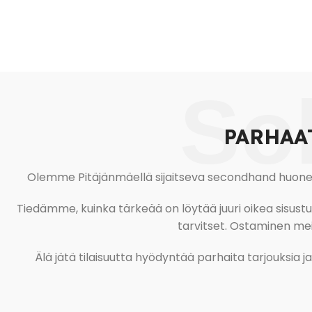
So
PARHAA
Olemme Pitäjänmäellä sijaitseva secondhand huonekal
Tiedämme, kuinka tärkeää on löytää juuri oikea sisustustu
tarvitset. Ostaminen meil
Älä jätä tilaisuutta hyödyntää parhaita tarjouksia 