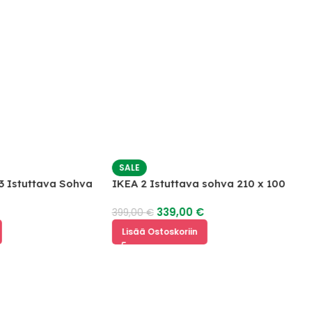
SALE
 Istuttava Sohva
IKEA 2 Istuttava sohva 210 x 100
339,00
€
399,00
€
Lisää Ostoskoriin