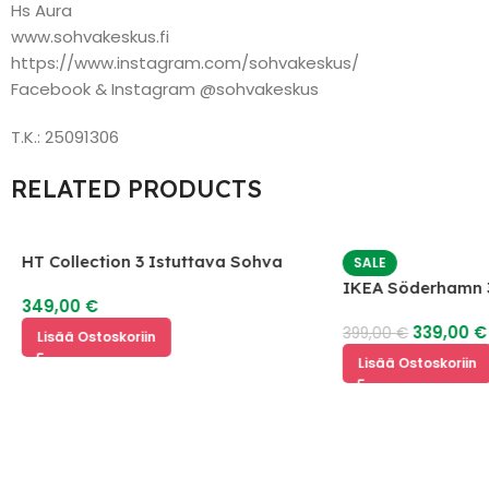
Hs Aura
www.sohvakeskus.fi
https://www.instagram.com/sohvakeskus/
Facebook & Instagram @sohvakeskus
T.K.: 25091306
RELATED PRODUCTS
HT Collection 3 Istuttava Sohva
SALE
IKEA Söderhamn 3
349,00
€
339,00
€
399,00
€
Lisää Ostoskoriin
Lisää Ostoskoriin