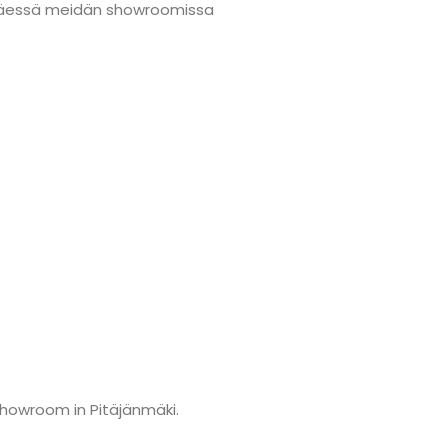
änmäessä meidän showroomissa
showroom in Pitäjänmäki.