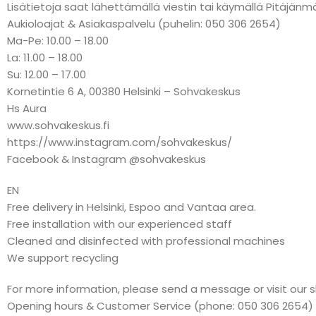
Lisätietoja saat lähettämällä viestin tai käymällä Pitäj
Aukioloajat & Asiakaspalvelu (puhelin: 050 306 2654)
Ma-Pe: 10.00 – 18.00
La: 11.00 – 18.00
Su: 12.00 – 17.00
Kornetintie 6 A, 00380 Helsinki – Sohvakeskus
Hs Aura
www.sohvakeskus.fi
https://www.instagram.com/sohvakeskus/
Facebook & Instagram @sohvakeskus
EN
Free delivery in Helsinki, Espoo and Vantaa area.
Free installation with our experienced staff
Cleaned and disinfected with professional machines
We support recycling
For more information, please send a message or visit our 
Opening hours & Customer Service (phone: 050 306 2654)