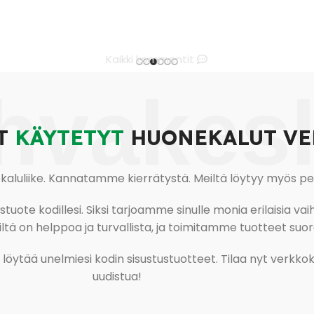
Kaikki kommentit
hvakes
T
KÄYTETYT
HUONEKALUT VE
uliike. Kannatamme kierrätystä. Meiltä löytyy myös pesu-
ote kodillesi. Siksi tarjoamme sinulle monia erilaisia vaiht
tä on helppoa ja turvallista, ja toimitamme tuotteet suora
ja löytää unelmiesi kodin sisustustuotteet. Tilaa nyt verk
uudistua!