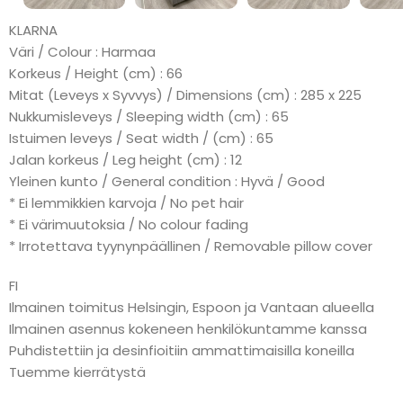
KLARNA
Väri / Colour : Harmaa
Korkeus / Height (cm) : 66
Mitat (Leveys x Syvvys) / Dimensions (cm) : 285 x 225
Nukkumisleveys / Sleeping width (cm) : 65
Istuimen leveys / Seat width / (cm) : 65
Jalan korkeus / Leg height (cm) : 12
Yleinen kunto / General condition : Hyvä / Good
* Ei lemmikkien karvoja / No pet hair
* Ei värimuutoksia / No colour fading
* Irrotettava tyynynpäällinen / Removable pillow cover
FI
Ilmainen toimitus Helsingin, Espoon ja Vantaan alueella
Ilmainen asennus kokeneen henkilökuntamme kanssa
Puhdistettiin ja desinfioitiin ammattimaisilla koneilla
Tuemme kierrätystä