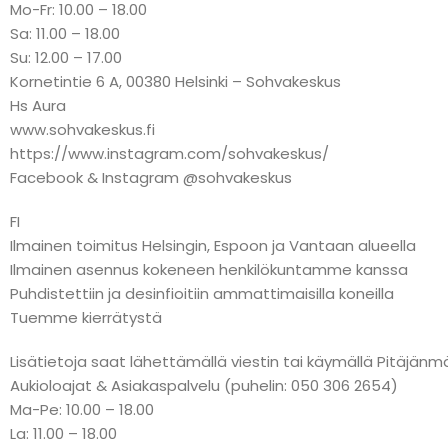
Mo-Fr: 10.00 – 18.00
Sa: 11.00 – 18.00
Su: 12.00 – 17.00
Kornetintie 6 A, 00380 Helsinki – Sohvakeskus
Hs Aura
www.sohvakeskus.fi
https://www.instagram.com/sohvakeskus/
Facebook & Instagram @sohvakeskus
FI
Ilmainen toimitus Helsingin, Espoon ja Vantaan alueella
Ilmainen asennus kokeneen henkilökuntamme kanssa
Puhdistettiin ja desinfioitiin ammattimaisilla koneilla
Tuemme kierrätystä
Lisätietoja saat lähettämällä viestin tai käymällä Pitäj
Aukioloajat & Asiakaspalvelu (puhelin: 050 306 2654)
Ma-Pe: 10.00 – 18.00
La: 11.00 – 18.00