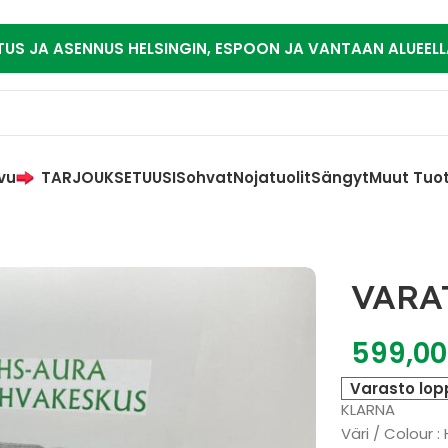
TUS JA ASENNUS HELSINGIN, ESPOON JA VANTAAN ALUEELL
vu
TARJOUKSET
UUSI
Sohvat
Nojatuolit
Sängyt
Muut Tuo
VARA
599,0
Varasto lop
KLARNA
Väri / Colour 