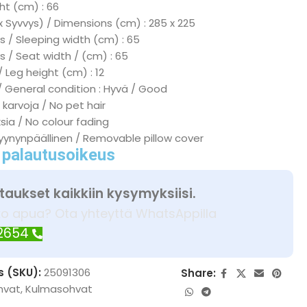
ht (cm) : 66
x Syvvys) / Dimensions (cm) : 285 x 225
 / Sleeping width (cm) : 65
s / Seat width / (cm) : 65
/ Leg height (cm) : 12
/ General condition : Hyvä / Good
 karvoja / No pet hair
ksia / No colour fading
tyynynpäällinen / Removable pillow cover
 palautusoikeus
taukset kaikkiin kysymyksiisi.
ko apua? Ota yhteyttä WhatsAppilla
 2654
s (SKU):
25091306
Share:
hvat
,
Kulmasohvat