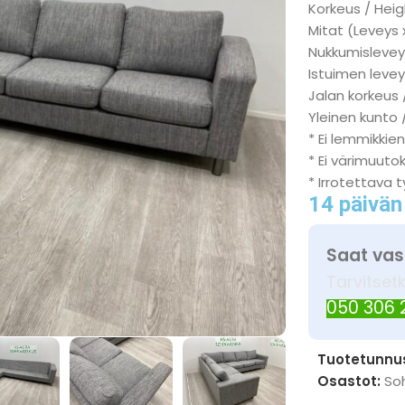
Korkeus / Heig
Mitat (Leveys 
Nukkumisleveys
Istuimen levey
Jalan korkeus 
Yleinen kunto 
* Ei lemmikkien
* Ei värimuuto
* Irrotettava 
14 päivän
Saat vas
Tarvitset
050 306
Tuotetunnu
Osastot:
So