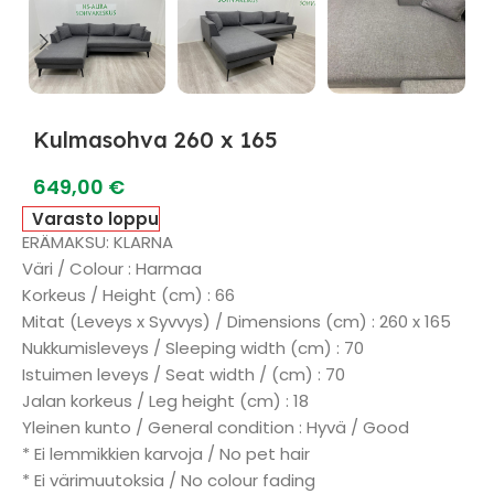
Kulmasohva 260 x 165
649,00
€
Varasto loppu
ERÄMAKSU: KLARNA
Väri / Colour : Harmaa
Korkeus / Height (cm) : 66
Mitat (Leveys x Syvvys) / Dimensions (cm) : 260 x 165
Nukkumisleveys / Sleeping width (cm) : 70
Istuimen leveys / Seat width / (cm) : 70
Jalan korkeus / Leg height (cm) : 18
Yleinen kunto / General condition : Hyvä / Good
* Ei lemmikkien karvoja / No pet hair
* Ei värimuutoksia / No colour fading