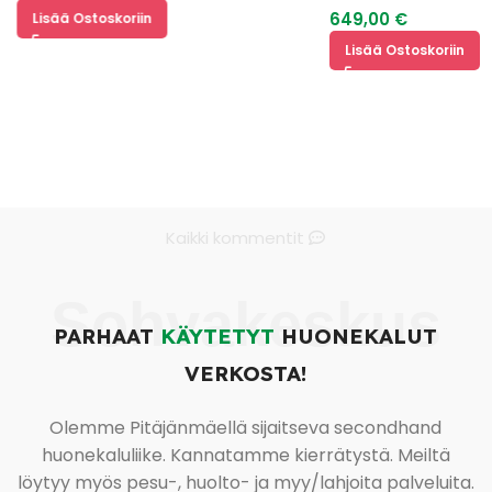
649,00
€
Lisää Ostoskoriin
Lisää Ostoskoriin
Kaikki kommentit
Sohvakeskus
PARHAAT
KÄYTETYT
HUONEKALUT
VERKOSTA!
Olemme Pitäjänmäellä sijaitseva secondhand
huonekaluliike. Kannatamme kierrätystä. Meiltä
löytyy myös pesu-, huolto- ja myy/lahjoita palveluita.