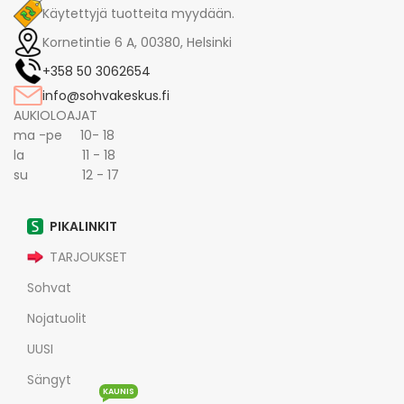
Käytettyjä tuotteita myydään.
Kornetintie 6 A, 00380, Helsinki
+358 50 3062654
info@sohvakeskus.fi
AUKIOLOAJAT
ma -pe 10- 18
la 11 - 18
su 12 - 17
PIKALINKIT
TARJOUKSET
Sohvat
Nojatuolit
UUSI
Sängyt
KAUNIS