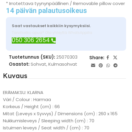
* Irrotettava tyynynpäällinen / Removable pillow cover
14 päivän palautusoikeus
Saat vastaukset kaikkiin kysymyksiisi.
Tarvitsetko apua? Ota yhteyttä WhatsAppilla
050 306 2654
Tuotetunnus (SKU):
25070303
Share:
Osastot:
Sohvat
,
Kulmasohvat
Kuvaus
ERÄMAKSU: KLARNA
Väri / Colour : Harmaa
Korkeus / Height (cm) : 66
Mitat (Leveys x Syvvys) / Dimensions (cm) : 260 x 165
Nukkumisleveys / Sleeping width (cm) : 70
Istuimen leveys / Seat width / (cm) : 70