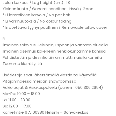
Jalan korkeus / Leg height (cm) : 18
Yleinen kunto / General condition : Hyvä / Good
* Ei lemmikkien karvoja / No pet hair
* Ei värimuutoksia / No colour fading
* Irrotettava tyynynpäällinen / Removable pillow cover
FI
Ilmainen toimitus Helsingin, Espoon ja Vantaan alueella
Ilmainen asennus kokeneen henkilökuntamme kanssa
Puhdistettiin ja desinfioitiin ammattimaisilla koneilla
Tuemme kierrätystä
Lisätietoja saat lähettämällä viestin tai käymällä
Pitäjänmäessä meidän showroomissa
Aukioloajat & Asiakaspalvelu (puhelin: 050 306 2654)
Ma-Pe: 10.00 – 18.00
La: 11.00 – 18.00
Su: 12.00 – 17.00
Kornetintie 6 A, 00380 Helsinki – Sohvakeskus