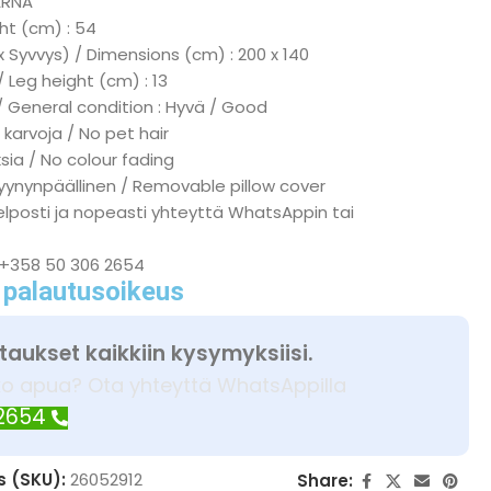
ARNA
ht (cm) : 54
x Syvvys) / Dimensions (cm) : 200 x 140
/ Leg height (cm) : 13
/ General condition : Hyvä / Good
 karvoja / No pet hair
ksia / No colour fading
tyynynpäällinen / Removable pillow cover
elposti ja nopeasti yhteyttä WhatsAppin tai
 +358 50 306 2654
 palautusoikeus
taukset kaikkiin kysymyksiisi.
ko apua? Ota yhteyttä WhatsAppilla
 2654
s (SKU):
26052912
Share: