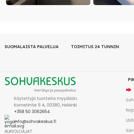
SUOMALAISTA PALVELUA
TOIMITUS 24 TUNNIN
PI
Käytettyjä tuotteita myydään.
Soh
Kornetintie 6 A, 00380, Helsinki
Noja
+358 50 3062654
UUS
info@sohvakeskus.fi
Sän
AUKIOLOAJAT