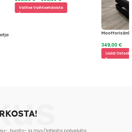
Valitse Vaihtoehdoista
Moottorisänky 200 
349,00
€
Lisää Ostoskoriin
kus
RKOSTA!
, huolto- ja myy/lahjoita palveluita.