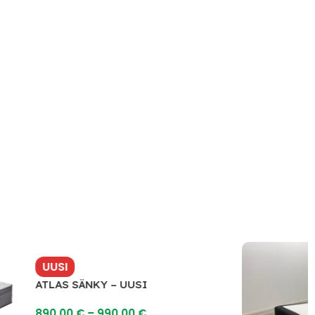
UUSI
ATLAS SÄNKY – UUSI
890,00
€
–
990,00
€