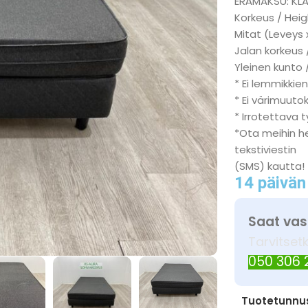
ERÄMAKSU: KL
Korkeus / Heig
Mitat (Leveys 
Jalan korkeus 
Yleinen kunto 
* Ei lemmikkien
* Ei värimuuto
* Irrotettava 
*Ota meihin h
tekstiviestin
(SMS) kautta!
14 päivän
Saat vas
Tarvitset
050 306
Tuotetunnu