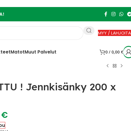
A!
MYY / LAHJOITA
tteet
Matot
Muut Palvelut
0
/
0,00
€
TU ! Jennkisänky 200 x
0
€
pu