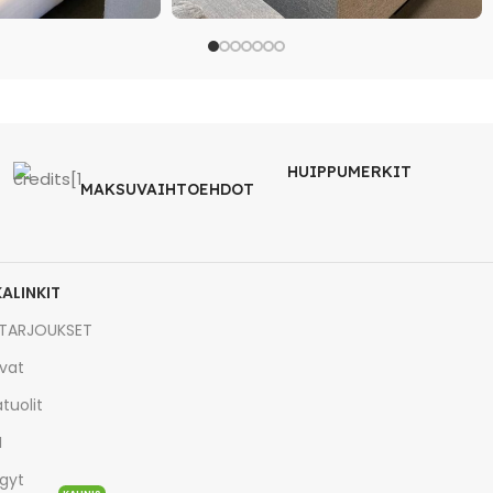
HUIPPUMERKIT
MAKSUVAIHTOEHDOT
KALINKIT
TARJOUKSET
vat
tuolit
I
gyt