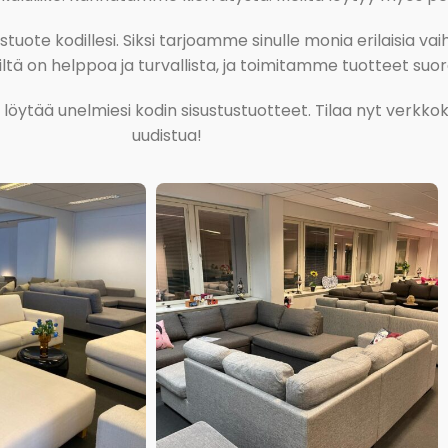
ote kodillesi. Siksi tarjoamme sinulle monia erilaisia vaiht
tä on helppoa ja turvallista, ja toimitamme tuotteet suora
ja löytää unelmiesi kodin sisustustuotteet. Tilaa nyt verk
uudistua!