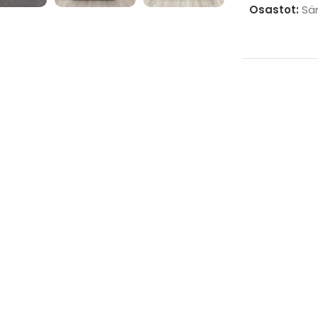
Osastot:
Sä