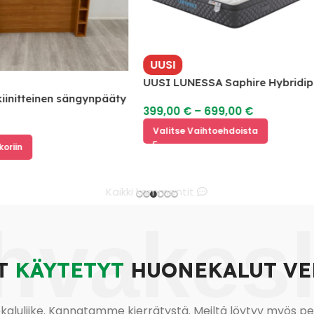
UUSI
UUSI LUNESSA Saphire Hybridipatja
teinen sängynpääty
399,00
€
–
699,00
€
Valitse Vaihtoehdoista
Kaikki kommentit
hvakes
T
KÄYTETYT
HUONEKALUT VE
uliike. Kannatamme kierrätystä. Meiltä löytyy myös pesu-