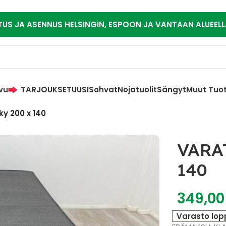
TUS JA ASENNUS HELSINGIN, ESPOON JA VANTAAN ALUEELL
vu
TARJOUKSET
UUSI
Sohvat
Nojatuolit
Sängyt
Muut Tuo
y 200 x 140
VARAT
140
349,0
Varasto lop