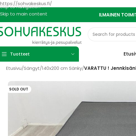
https://sohvakeskus.fi/
Skip to navigation
Skip to main content
ILMAINEN TOIMI
Etusi
Tuotteet
Etusivu
/
Sängyt
/
140x200 cm Sänky
/
VARATTU ! Jennkisänk
SOLD OUT