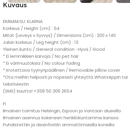
Kuvaus
ERÄMAKSU: KLARNA
Korkeus / Height (cm) : 54
Mitat (Leveys x Syvvys) / Dimensions (cm) : 200 x 140
Jalan korkeus / Leg height (cm) : 13
Yleinen kunto / General condition : Hyvä / Good
* Ei lemmikkien karvoja / No pet hair
* Ei värimuutoksia / No colour fading
* Irrotettava tyynynpäällinen / Removable pillow cover
*Ota meihin helposti ja nopeasti yhteyttä WhatsAppin tai
tekstiviestin
(SMS) kautta! +358 50 306 2654
FI
Ilmainen toimitus Helsingin, Espoon ja Vantaan alueella
Ilmainen asennus kokeneen henkilökuntamme kanssa
Puhdistettiin ja desinfioitiin ammattimaisilla koneilla