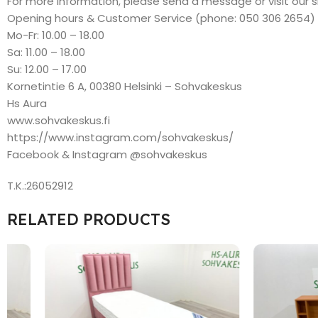
For more information, please send a message or visit our 
Opening hours & Customer Service (phone: 050 306 2654)
Mo-Fr: 10.00 – 18.00
Sa: 11.00 – 18.00
Su: 12.00 – 17.00
Kornetintie 6 A, 00380 Helsinki – Sohvakeskus
Hs Aura
www.sohvakeskus.fi
https://www.instagram.com/sohvakeskus/
Facebook & Instagram @sohvakeskus
T.K.:26052912
RELATED PRODUCTS