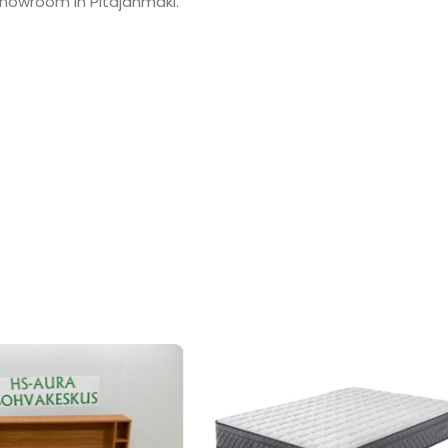
showroom in Pitäjänmäki.