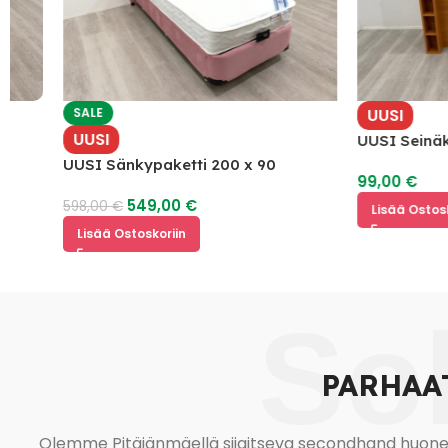
SALE
UUSI
UUSI
UUSI Seinäkiinit
hyllyillä
UUSI Sänkypaketti 200 x 90
99,00
€
549,00
€
598,00
€
Lisää Ostoskoriin
Lisää Ostoskoriin
So
PARHAA
Olemme Pitäjänmäellä sijaitseva secondhand huonekal