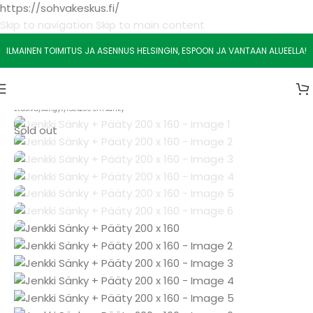
https://sohvakeskus.fi/
Skip to navigation
Skip to main content
ILMAINEN TOIMITUS JA ASENNUS HELSINGIN, ESPOON JA VANTAAN ALUEELLA!
Etusivu
/
Sängyt
/
160x200 cm Sänky
Sold out