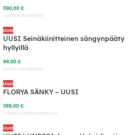
1190,00
€
Lisää ostoskoriin
Uusi
UUSI Seinäkiinitteinen sängynpääty
hyllyillä
99,00
€
Lisää ostoskoriin
Uusi
FLORYA SÄNKY – UUSI
399,00
€
Valitse vaihtoehdoista
Uusi