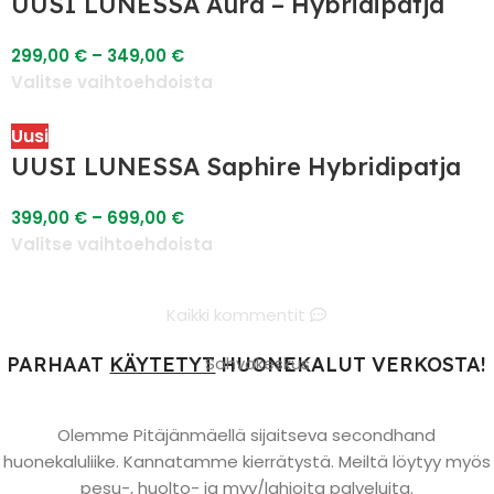
UUSI LUNESSA Aura – Hybridipatja
299,00
€
–
349,00
€
Valitse vaihtoehdoista
Uusi
UUSI LUNESSA Saphire Hybridipatja
399,00
€
–
699,00
€
Valitse vaihtoehdoista
Kaikki kommentit
PARHAAT
KÄYTETYT
Sohvakeskus
HUONEKALUT VERKOSTA!
Olemme Pitäjänmäellä sijaitseva secondhand
huonekaluliike. Kannatamme kierrätystä. Meiltä löytyy myös
pesu-, huolto- ja myy/lahjoita palveluita.