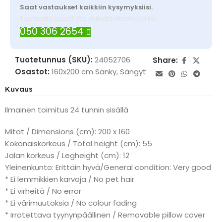
Saat vastaukset kaikkiin kysymyksiisi.
Tarvitsetko apua? Ota yhteyttä WhatsAppilla
050 306 2654
Tuotetunnus (SKU):
24052706
Share:
Osastot:
160x200 cm Sänky
,
Sängyt
Kuvaus
Ilmainen toimitus 24 tunnin sisällä
Mitat / Dimensions (cm): 200 x 160
Kokonaiskorkeus / Total height (cm): 55
Jalan korkeus / Legheight (cm): 12
Yleinenkunto: Erittäin hyvä/General condition: Very good
* Ei lemmikkien karvoja / No pet hair
* Ei virheitä / No error
* Ei värimuutoksia / No colour fading
* Irrotettava tyynynpäällinen / Removable pillow cover