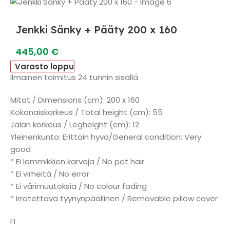
Jenkki Sänky + Pääty 200 x 160
445,00
€
Varasto loppu
Ilmainen toimitus 24 tunnin sisällä
Mitat / Dimensions (cm): 200 x 160
Kokonaiskorkeus / Total height (cm): 55
Jalan korkeus / Legheight (cm): 12
Yleinenkunto: Erittäin hyvä/General condition: Very
good
* Ei lemmikkien karvoja / No pet hair
* Ei virheitä / No error
* Ei värimuutoksia / No colour fading
* Irrotettava tyynynpäällinen / Removable pillow cover
FI