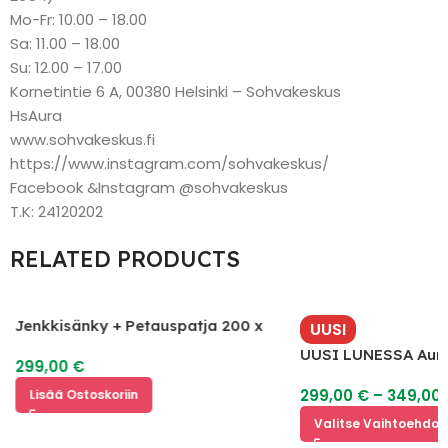
Mo-Fr: 10.00 – 18.00
Sa: 11.00 – 18.00
Su: 12.00 – 17.00
Kornetintie 6 A, 00380 Helsinki – Sohvakeskus
HsAura
www.sohvakeskus.fi
https://www.instagram.com/sohvakeskus/
Facebook &Instagram @sohvakeskus
T.K: 24120202
RELATED PRODUCTS
Jenkkisänky + Petauspatja 200 x
UUSI
120
UUSI LUNESSA Aura
299,00
€
299,00
€
–
349,00
Lisää Ostoskoriin
Valitse Vaihtoehdoi