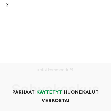
Kaikki kommentit
Sohvakeskus
PARHAAT
KÄYTETYT
HUONEKALUT
VERKOSTA!