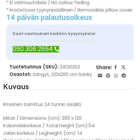
* Ei värimuutoksia / No colour fading
* Irrotettava tyynynpäällinen / Removable pillow cover
14 päivän palautusoikeus
Saat vastaukset kaikkiin kysymyksiisi.
Tarvitsetko apua? Ota yhteyttä WhatsAppilla
050 306 2654
Tuotetunnus (SKU):
24120202
Share:
Osastot:
Sängyt
,
120x200 cm Sänky
Kuvaus
Ilmainen toimitus 24 tunnin sisällä
Mitat / Dimensions (cm): 200 x 120
Kokonaiskorkeus / Total height (cm):54
Jalan korkeus / Legheight (cm): 14