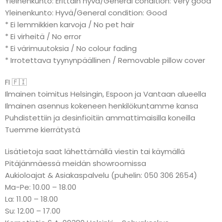
Yleinenkunto: Erittäin hyvä/General condition: Very good
Yleinenkunto: Hyvä/General condition: Good
* Ei lemmikkien karvoja / No pet hair
* Ei virheitä / No error
* Ei värimuutoksia / No colour fading
* Irrotettava tyynynpäällinen / Removable pillow cover
FI 🇫🇮
Ilmainen toimitus Helsingin, Espoon ja Vantaan alueella
Ilmainen asennus kokeneen henkilökuntamme kansa
Puhdistettiin ja desinfioitiin ammattimaisilla koneilla
Tuemme kierrätystä
Lisätietoja saat lähettämällä viestin tai käymällä
Pitäjänmäessä meidän showroomissa
Aukioloajat & Asiakaspalvelu (puhelin: 050 306 2654)
Ma-Pe: 10.00 – 18.00
La: 11.00 – 18.00
Su: 12.00 – 17.00