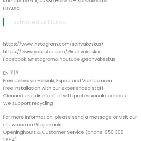
Kornetintie 6 A, 00380 Helsinki – Sohvakeskus
HsAura
Sohvakeskus Etusivu
https://www.instagram.com/sohvakeskus/
https://www.youtube.com/@sohvakeskus
Facebook &Instagram& Youtube @sohvakeskus
EN 🇬🇧
Free deliveryin Helsinki, Espoo and Vantaa area .
Free installation with our experienced staff
Cleaned and disinfected with professionalmachines
We support recycling
For more information, please send a message or visit our
showroom in Pitäjänmäki.
Openinghours & Customer Service (phone: 050 306
2654)