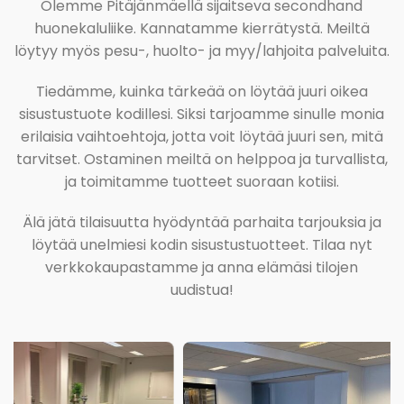
Olemme Pitäjänmäellä sijaitseva secondhand
huonekaluliike. Kannatamme kierrätystä. Meiltä
löytyy myös pesu-, huolto- ja myy/lahjoita palveluita.
Tiedämme, kuinka tärkeää on löytää juuri oikea
sisustustuote kodillesi. Siksi tarjoamme sinulle monia
erilaisia vaihtoehtoja, jotta voit löytää juuri sen, mitä
tarvitset. Ostaminen meiltä on helppoa ja turvallista,
ja toimitamme tuotteet suoraan kotiisi.
Älä jätä tilaisuutta hyödyntää parhaita tarjouksia ja
löytää unelmiesi kodin sisustustuotteet. Tilaa nyt
verkkokaupastamme ja anna elämäsi tilojen
uudistua!