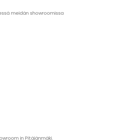
nmäessä meidän showroomissa
howroom in Pitäjänmäki.