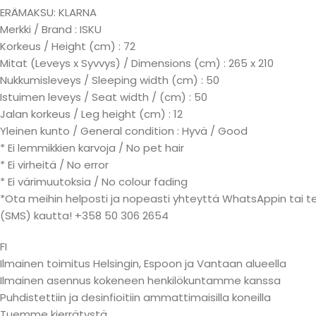
ERÄMAKSU: KLARNA
Merkki / Brand : ISKU
Korkeus / Height (cm) : 72
Mitat (Leveys x Syvvys) / Dimensions (cm) : 265 x 210
Nukkumisleveys / Sleeping width (cm) : 50
Istuimen leveys / Seat width / (cm) : 50
Jalan korkeus / Leg height (cm) : 12
Yleinen kunto / General condition : Hyvä / Good
* Ei lemmikkien karvoja / No pet hair
* Ei virheitä / No error
* Ei värimuutoksia / No colour fading
*Ota meihin helposti ja nopeasti yhteyttä WhatsAppin tai te
(SMS) kautta! +358 50 306 2654
FI
Ilmainen toimitus Helsingin, Espoon ja Vantaan alueella
Ilmainen asennus kokeneen henkilökuntamme kanssa
Puhdistettiin ja desinfioitiin ammattimaisilla koneilla
Tuemme kierrätystä