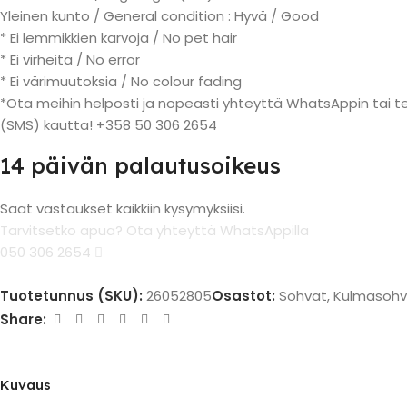
Yleinen kunto / General condition : Hyvä / Good
* Ei lemmikkien karvoja / No pet hair
* Ei virheitä / No error
* Ei värimuutoksia / No colour fading
*Ota meihin helposti ja nopeasti yhteyttä WhatsAppin tai te
(SMS) kautta! +358 50 306 2654
14 päivän palautusoikeus
Saat vastaukset kaikkiin kysymyksiisi.
Tarvitsetko apua? Ota yhteyttä WhatsAppilla
050 306 2654
Tuotetunnus (SKU):
26052805
Osastot:
Sohvat
,
Kulmasohv
Share:
Kuvaus