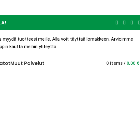
LA!
s myydä tuotteesi meille. Alla voit täyttää lomakkeen. Arvioimme
pin kautta meihin yhteyttä.
atot
Muut Palvelut
0
Items
/
0,00
€