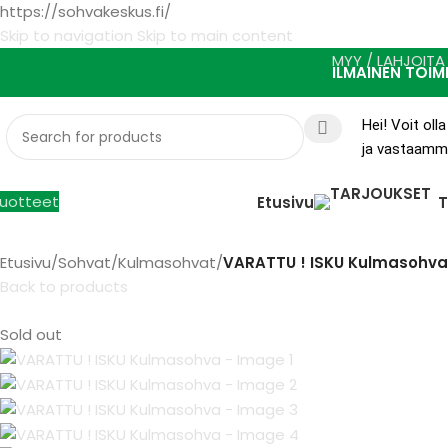
https://sohvakeskus.fi/
Skip to navigation
Skip to main content
MYY / LAHJOITA
ILMAINEN TOIM
Hei! Voit ol
ja vastaamme
uotteet
Etusivu
Etusivu
/
Sohvat
/
Kulmasohvat
/
VARATTU ! ISKU Kulmasohva
Back to products
Sold out