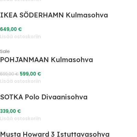
IKEA SÖDERHAMN Kulmasohva
649,00
€
Lisää ostoskoriin
Sale
POHJANMAAN Kulmasohva
599,00
€
699,00
€
Lisää ostoskoriin
SOTKA Polo Divaanisohva
339,00
€
Lisää ostoskoriin
Musta Howard 3 Istuttavasohva