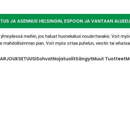
ITUS JA ASENNUS HELSINGIN, ESPOON JA VANTAAN ALUEEL
la yhteydessä meihin, jos haluat huonekalusi noudettavaksi. Voit myö
 mahdollisimman pian. Voit myös ottaa puhelun, viestin tai whatsap
TARJOUKSET
UUSI
Sohvat
Nojatuolit
Sängyt
Muut Tuotteet
M