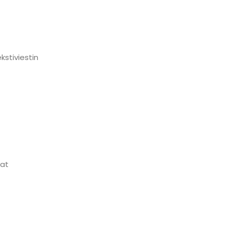
kstiviestin
at