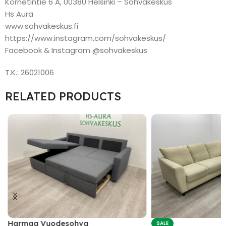
Kornetintie 6 A, 00380 Helsinki – Sohvakeskus
Hs Aura
www.sohvakeskus.fi
https://www.instagram.com/sohvakeskus/
Facebook & Instagram @sohvakeskus
T.K.: 26021006
RELATED PRODUCTS
Harmaa Vuodesohva
SALE