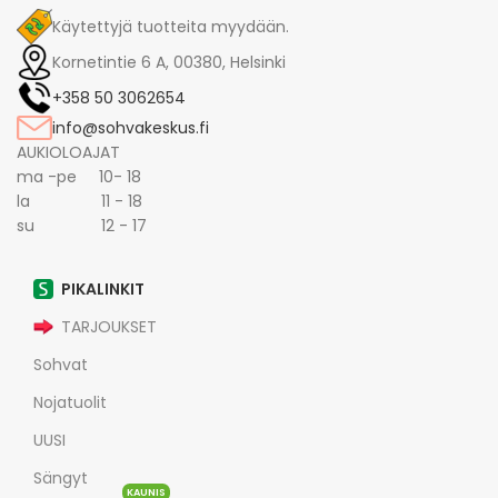
Käytettyjä tuotteita myydään.
Kornetintie 6 A, 00380, Helsinki
+358 50 3062654
info@sohvakeskus.fi
AUKIOLOAJAT
ma -pe 10- 18
la 11 - 18
su 12 - 17
PIKALINKIT
TARJOUKSET
Sohvat
Nojatuolit
UUSI
Sängyt
KAUNIS