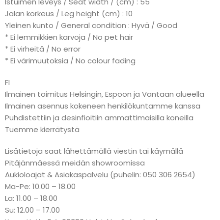
Istuimen leveys / Seat width / (cm) : 55
Jalan korkeus / Leg height (cm) : 10
Yleinen kunto / General condition : Hyvä / Good
* Ei lemmikkien karvoja / No pet hair
* Ei virheitä / No error
* Ei värimuutoksia / No colour fading
FI
Ilmainen toimitus Helsingin, Espoon ja Vantaan alueella
Ilmainen asennus kokeneen henkilökuntamme kanssa
Puhdistettiin ja desinfioitiin ammattimaisilla koneilla
Tuemme kierrätystä
Lisätietoja saat lähettämällä viestin tai käymällä
Pitäjänmäessä meidän showroomissa
Aukioloajat & Asiakaspalvelu (puhelin: 050 306 2654)
Ma-Pe: 10.00 – 18.00
La: 11.00 – 18.00
Su: 12.00 – 17.00