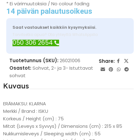
* Ei värimuutoksia / No colour fading
14 päivän palautusoikeus
Saat vastaukset kaikkiin kysymyksiisi.
Tarvitsetko apua? Ota yhteyttä WhatsAppilla
050 306 2654
Tuotetunnus (SKU):
26021006
Share:
Osastot:
Sohvat
,
2- ja 3- Istuttavat
sohvat
Kuvaus
ERÄMAKSU: KLARNA
Merkki / Brand : ISKU
Korkeus / Height (cm) : 75
Mitat (Leveys x Syvvys) / Dimensions (cm) : 215 x 85
Nukkumisleveys / Sleeping width (cm) : 55