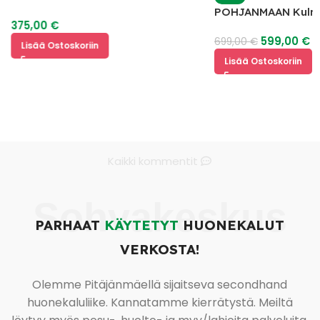
POHJANMAAN Kulm
375,00
€
599,00
€
699,00
€
Lisää Ostoskoriin
Lisää Ostoskoriin
Kaikki kommentit
Sohvakeskus
PARHAAT
KÄYTETYT
HUONEKALUT
VERKOSTA!
Olemme Pitäjänmäellä sijaitseva secondhand
huonekaluliike. Kannatamme kierrätystä. Meiltä