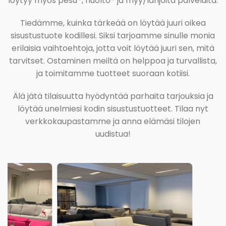
löytyy myös pesu-, huolto- ja myy/lahjoita palveluita.
Tiedämme, kuinka tärkeää on löytää juuri oikea
sisustustuote kodillesi. Siksi tarjoamme sinulle monia
erilaisia vaihtoehtoja, jotta voit löytää juuri sen, mitä
tarvitset. Ostaminen meiltä on helppoa ja turvallista,
ja toimitamme tuotteet suoraan kotiisi.
Älä jätä tilaisuutta hyödyntää parhaita tarjouksia ja
löytää unelmiesi kodin sisustustuotteet. Tilaa nyt
verkkokaupastamme ja anna elämäsi tilojen
uudistua!