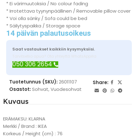
* Ei värimuutoksia / No colour fading
* Irrotettava tyynynpäällinen / Removable pillow cover
* Voi olla sänky / Sofa could be bed
* Säilytyspaikka / Storage space
14 päivän palautusoikeus
Saat vastaukset kaikkiin kysymyksiisi.
Tarvitsetko apua? Ota yhteyttä WhatsAppilla
050 306 2654
Tuotetunnus (SKU):
26011107
Share:
Osastot:
Sohvat
,
Vuodesohvat
Kuvaus
ERÄMAKSU: KLARNA
Merkki / Brand : IKEA
Korkeus / Height (cm) : 76