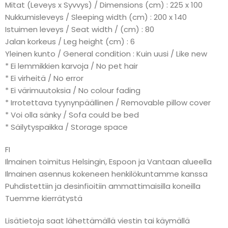
Mitat (Leveys x Syvvys) / Dimensions (cm) : 225 x 100
Nukkumisleveys / Sleeping width (cm) : 200 x 140
Istuimen leveys / Seat width / (cm) : 80
Jalan korkeus / Leg height (cm) : 6
Yleinen kunto / General condition : Kuin uusi / Like new
* Ei lemmikkien karvoja / No pet hair
* Ei virheitä / No error
* Ei värimuutoksia / No colour fading
* Irrotettava tyynynpäällinen / Removable pillow cover
* Voi olla sänky / Sofa could be bed
* Säilytyspaikka / Storage space
FI
Ilmainen toimitus Helsingin, Espoon ja Vantaan alueella
Ilmainen asennus kokeneen henkilökuntamme kanssa
Puhdistettiin ja desinfioitiin ammattimaisilla koneilla
Tuemme kierrätystä
Lisätietoja saat lähettämällä viestin tai käymällä