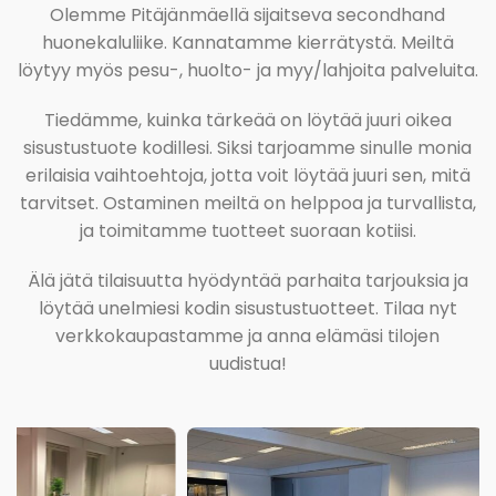
Olemme Pitäjänmäellä sijaitseva secondhand
huonekaluliike. Kannatamme kierrätystä. Meiltä
löytyy myös pesu-, huolto- ja myy/lahjoita palveluita.
Tiedämme, kuinka tärkeää on löytää juuri oikea
sisustustuote kodillesi. Siksi tarjoamme sinulle monia
erilaisia vaihtoehtoja, jotta voit löytää juuri sen, mitä
tarvitset. Ostaminen meiltä on helppoa ja turvallista,
ja toimitamme tuotteet suoraan kotiisi.
Älä jätä tilaisuutta hyödyntää parhaita tarjouksia ja
löytää unelmiesi kodin sisustustuotteet. Tilaa nyt
verkkokaupastamme ja anna elämäsi tilojen
uudistua!