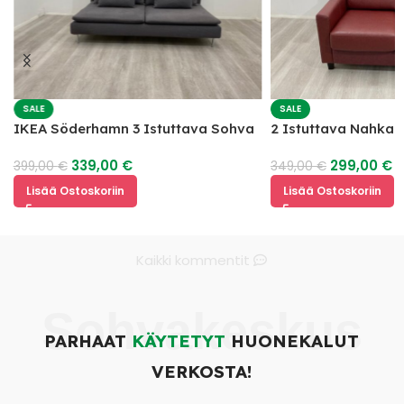
SALE
SALE
IKEA Söderhamn 3 Istuttava Sohva
2 Istuttava Nahka
339,00
€
299,00
€
399,00
€
349,00
€
Lisää Ostoskoriin
Lisää Ostoskoriin
Kaikki kommentit
Sohvakeskus
PARHAAT
KÄYTETYT
HUONEKALUT
VERKOSTA!