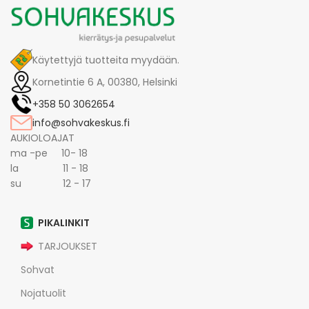
Käytettyjä tuotteita myydään.
Kornetintie 6 A, 00380, Helsinki
+358 50 3062654
info@sohvakeskus.fi
AUKIOLOAJAT
ma -pe 10- 18
la 11 - 18
su 12 - 17
PIKALINKIT
TARJOUKSET
Sohvat
Nojatuolit