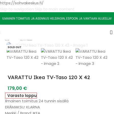
https://sohvakeskus.fi/
Skip to navigation
Skip to main content
ILMAINEN TOIMITUS JA ASENNUS HELSINGIN, ESPOON JA VANTAAN ALUEELLA!
Watch video
Etusivu
/
Muut
/
TV Tasot
SOLD OUT
VARATTU Ikea TV-Taso 120 X 42
179,00
€
Varasto loppu
Ilmainen toimitus 24 tunnin sisällä
ERÄMAKSU: KLARNA
Merkki / Brand: IKEA