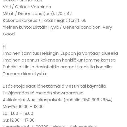
Väri / Colour: Valkoinen
Mitat / Dimensions (cm): 120 x 42
Kokonaiskorkeus / Total height (cm): 66
Yleinen kunto: Erittäin Hyvä / General condition: Very
Good
FI
Ilmainen toimitus Helsingin, Espoon ja Vantaan alueella
Ilmainen asennus kokeneen henkilökuntamme kanssa
Puhdistettiin ja desinfioitiin ammattimaisilla koneilla
Tuemme kierrätystä
Lisätietoja saat lähettämällä viestin tai käymällä
Pitäjänmäessä meidän showroomissa
Aukioloajat & Asiakaspalvelu (puhelin: 050 306 2654)
Ma-Pe: 10.00 – 18.00
La: 11.00 – 18.00
Su: 12.00 – 17.00
Kornetintie 6 A, 00380 Helsinki – Sohvakeskus