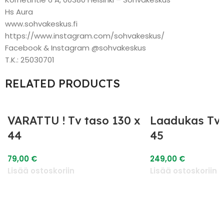
Hs Aura
www.sohvakeskus.fi
https://www.instagram.com/sohvakeskus/
Facebook & Instagram @sohvakeskus
T.K.: 25030701
RELATED PRODUCTS
VARATTU ! Tv taso 130 x
Laadukas Tv 
44
45
79,00
€
249,00
€
Lisää ostoskoriin
Lisää ostoskoriin