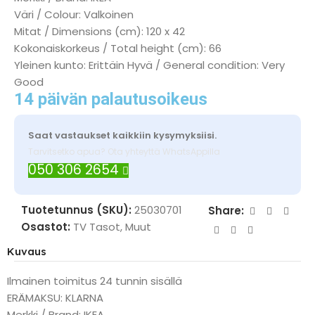
Väri / Colour: Valkoinen
Mitat / Dimensions (cm): 120 x 42
Kokonaiskorkeus / Total height (cm): 66
Yleinen kunto: Erittäin Hyvä / General condition: Very
Good
14 päivän palautusoikeus
Saat vastaukset kaikkiin kysymyksiisi.
Tarvitsetko apua? Ota yhteyttä WhatsAppilla
050 306 2654
Tuotetunnus (SKU):
25030701
Share:
Osastot:
TV Tasot
,
Muut
Kuvaus
Ilmainen toimitus 24 tunnin sisällä
ERÄMAKSU: KLARNA
Merkki / Brand: IKEA