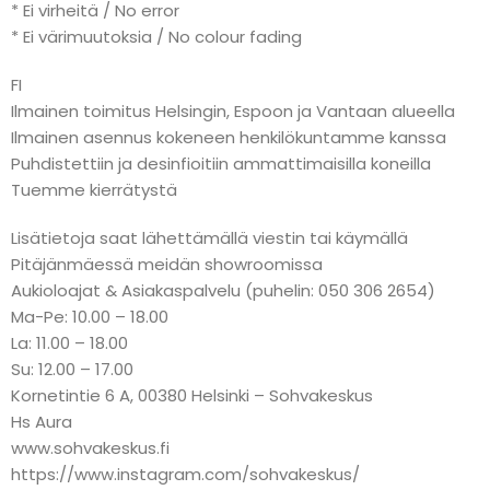
* Ei virheitä / No error
* Ei värimuutoksia / No colour fading
FI
Ilmainen toimitus Helsingin, Espoon ja Vantaan alueella
Ilmainen asennus kokeneen henkilökuntamme kanssa
Puhdistettiin ja desinfioitiin ammattimaisilla koneilla
Tuemme kierrätystä
Lisätietoja saat lähettämällä viestin tai käymällä
Pitäjänmäessä meidän showroomissa
Aukioloajat & Asiakaspalvelu (puhelin: 050 306 2654)
Ma-Pe: 10.00 – 18.00
La: 11.00 – 18.00
Su: 12.00 – 17.00
Kornetintie 6 A, 00380 Helsinki – Sohvakeskus
Hs Aura
www.sohvakeskus.fi
https://www.instagram.com/sohvakeskus/