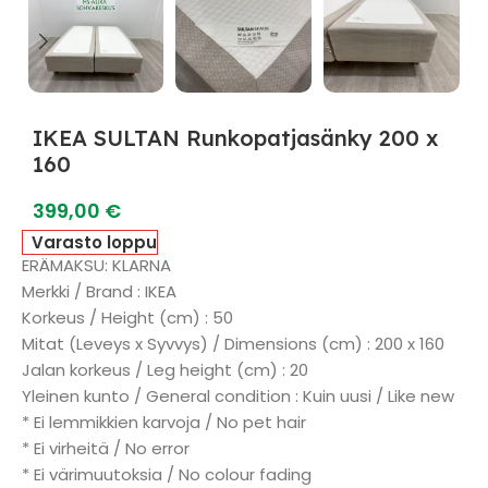
IKEA SULTAN Runkopatjasänky 200 x
160
399,00
€
Varasto loppu
ERÄMAKSU: KLARNA
Merkki / Brand : IKEA
Korkeus / Height (cm) : 50
Mitat (Leveys x Syvvys) / Dimensions (cm) : 200 x 160
Jalan korkeus / Leg height (cm) : 20
Yleinen kunto / General condition : Kuin uusi / Like new
* Ei lemmikkien karvoja / No pet hair
* Ei virheitä / No error
* Ei värimuutoksia / No colour fading