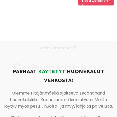
Lisää Ostoskoriin
Kaikki kommentit
Sohvakeskus
PARHAAT
KÄYTETYT
HUONEKALUT
VERKOSTA!
Olemme Pitäjänmäellä sijaitseva secondhand
huonekaluliike. Kannatamme kierrätystä. Meiltä
löytyy myös pesu-, huolto- ja myy/lahjoita palveluita.