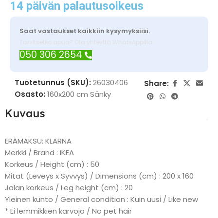
14 päivän palautusoikeus
Saat vastaukset kaikkiin kysymyksiisi.
Tarvitsetko apua? Ota yhteyttä WhatsAppilla
050 306 2654
Tuotetunnus (SKU):
26030406
Share:
Osasto:
160x200 cm Sänky
Kuvaus
ERÄMAKSU: KLARNA
Merkki / Brand : IKEA
Korkeus / Height (cm) : 50
Mitat (Leveys x Syvvys) / Dimensions (cm) : 200 x 160
Jalan korkeus / Leg height (cm) : 20
Yleinen kunto / General condition : Kuin uusi / Like new
* Ei lemmikkien karvoja / No pet hair