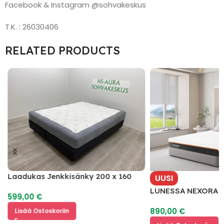
Facebook & Instagram @sohvakeskus
T.K. : 26030406
RELATED PRODUCTS
y
Laadukas Jenkkisänky 200 x 160
UUSI
LUNESSA NEXORA Pa
599,00
€
Memory Foam
890,00
€
Lisää Ostoskoriin