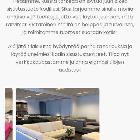
Tiedämme, kuinka tärkeää on löytää juuri oikea
sisustustuote kodillesi. Siksi tarjoamme sinulle monia
erilaisia vaihtoehtoja, jotta voit löytää juuri sen, mitä
tarvitset. Ostaminen meiltä on helppoa ja turvallista,
ja toimitamme tuotteet suoraan kotiisi.
Älä jätä tilaisuutta hyödyntää parhaita tarjouksia ja
löytää unelmiesi kodin sisustustuotteet. Tilaa nyt
verkkokaupastamme ja anna elämäsi tilojen
uudistua!