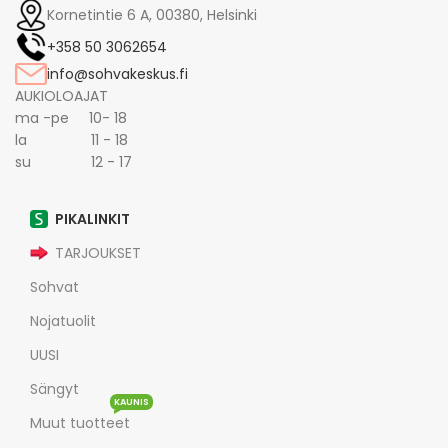
Kornetintie 6 A, 00380, Helsinki
+358 50 3062654
info@sohvakeskus.fi
AUKIOLOAJAT
ma -pe 10- 18
la 11 - 18
su 12 - 17
PIKALINKIT
TARJOUKSET
Sohvat
Nojatuolit
UUSI
Sängyt
KAUNIS
Muut tuotteet