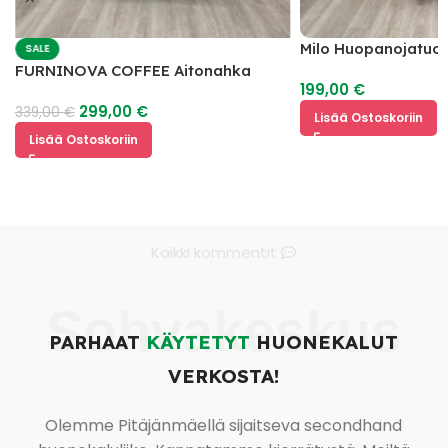
Milo Huopanojatuol
SALE
FURNINOVA COFFEE Aitonahka
199,00
€
Nojatuoli
299,00
€
339,00
€
Lisää Ostoskoriin
Lisää Ostoskoriin
Kaikki kommentit
Sohvakeskus
PARHAAT
KÄYTETYT
HUONEKALUT
VERKOSTA!
Olemme Pitäjänmäellä sijaitseva secondhand