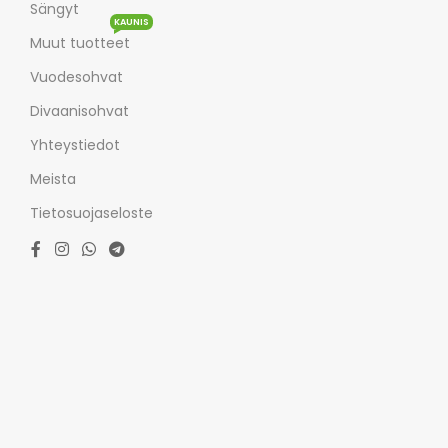
Sängyt
KAUNIS
Muut tuotteet
Vuodesohvat
Divaanisohvat
Yhteystiedot
Meista
Tietosuojaseloste