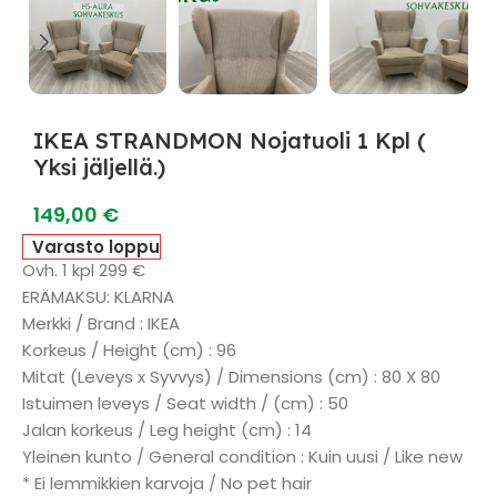
IKEA STRANDMON Nojatuoli 1 Kpl (
Yksi jäljellä.)
149,00
€
Varasto loppu
Ovh. 1 kpl 299 €
ERÄMAKSU: KLARNA
Merkki / Brand : IKEA
Korkeus / Height (cm) : 96
Mitat (Leveys x Syvvys) / Dimensions (cm) : 80 X 80
Istuimen leveys / Seat width / (cm) : 50
Jalan korkeus / Leg height (cm) : 14
Yleinen kunto / General condition : Kuin uusi / Like new
* Ei lemmikkien karvoja / No pet hair