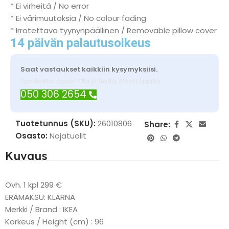
* Ei virheitä / No error
* Ei värimuutoksia / No colour fading
* Irrotettava tyynynpäällinen / Removable pillow cover
14 päivän palautusoikeus
Saat vastaukset kaikkiin kysymyksiisi.
Tarvitsetko apua? Ota yhteyttä WhatsAppilla
050 306 2654
Tuotetunnus (SKU):
26010806
Share:
Osasto:
Nojatuolit
Kuvaus
Ovh. 1 kpl 299 €
ERÄMAKSU: KLARNA
Merkki / Brand : IKEA
Korkeus / Height (cm) : 96