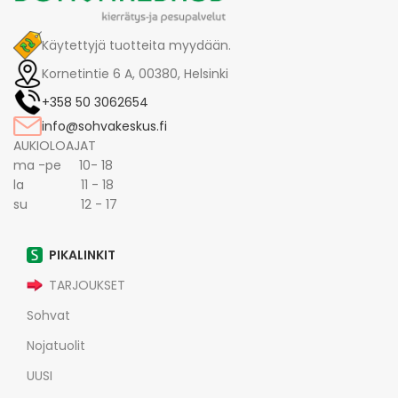
Käytettyjä tuotteita myydään.
Kornetintie 6 A, 00380, Helsinki
+358 50 3062654
info@sohvakeskus.fi
AUKIOLOAJAT
ma -pe 10- 18
la 11 - 18
su 12 - 17
PIKALINKIT
TARJOUKSET
Sohvat
Nojatuolit
UUSI