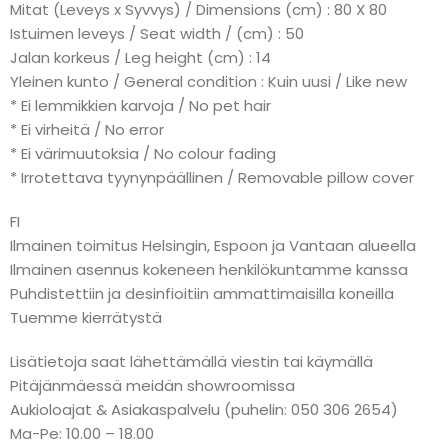
Mitat (Leveys x Syvvys) / Dimensions (cm) : 80 X 80
Istuimen leveys / Seat width / (cm) : 50
Jalan korkeus / Leg height (cm) : 14
Yleinen kunto / General condition : Kuin uusi / Like new
* Ei lemmikkien karvoja / No pet hair
* Ei virheitä / No error
* Ei värimuutoksia / No colour fading
* Irrotettava tyynynpäällinen / Removable pillow cover
FI
Ilmainen toimitus Helsingin, Espoon ja Vantaan alueella
Ilmainen asennus kokeneen henkilökuntamme kanssa
Puhdistettiin ja desinfioitiin ammattimaisilla koneilla
Tuemme kierrätystä
Lisätietoja saat lähettämällä viestin tai käymällä
Pitäjänmäessä meidän showroomissa
Aukioloajat & Asiakaspalvelu (puhelin: 050 306 2654)
Ma-Pe: 10.00 – 18.00