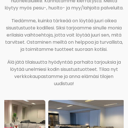
huonekaluliike. Kannatamme kierrätystä. Meiltä
löytyy myös pesu-, huolto- ja myy/lahjoita palveluita.
Tiedämme, kuinka tärkeää on löytää juuri oikea
sisustustuote kodillesi. Siksi tarjoamme sinulle monia
erilaisia vaihtoehtoja, jotta voit löytää juuri sen, mitä
tarvitset. Ostaminen meiltä on helppoa ja turvallista,
ja toimitamme tuotteet suoraan kotiisi.
Älä jätä tilaisuutta hyödyntää parhaita tarjouksia ja
löytää unelmiesi kodin sisustustuotteet. Tilaa nyt
verkkokaupastamme ja anna elämäsi tilojen
uudistua!