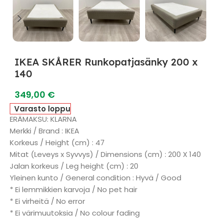
IKEA SKÅRER Runkopatjasänky 200 x
140
349,00
€
Varasto loppu
ERÄMAKSU: KLARNA
Merkki / Brand : IKEA
Korkeus / Height (cm) : 47
Mitat (Leveys x Syvvys) / Dimensions (cm) : 200 X 140
Jalan korkeus / Leg height (cm) : 20
Yleinen kunto / General condition : Hyvä / Good
* Ei lemmikkien karvoja / No pet hair
* Ei virheitä / No error
* Ei värimuutoksia / No colour fading