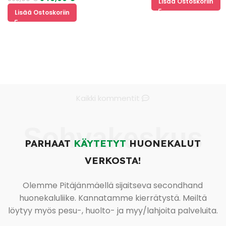
Lisää Ostoskoriin
Lisää Ostoskoriin
Kaikki kommentit
Sohvakeskus
PARHAAT
KÄYTETYT
HUONEKALUT
VERKOSTA!
Olemme Pitäjänmäellä sijaitseva secondhand
huonekaluliike. Kannatamme kierrätystä. Meiltä
löytyy myös pesu-, huolto- ja myy/lahjoita palveluita.