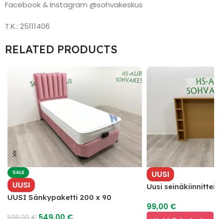
Facebook & Instagram @sohvakeskus
T.K.: 25111406
RELATED PRODUCTS
SALE
UUSI
UUSI
Uusi seinäkiinnitte
hyllyillä
UUSI Sänkypaketti 200 x 90
99,00
€
549,00
€
598,00
€