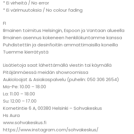
* Ei virheitä / No error
* Ei värimuutoksia / No colour fading
FI
Ilmainen toimitus Helsingin, Espoon ja Vantaan alueella
Ilmainen asennus kokeneen henkilökuntamme kanssa
Puhdistettiin ja desinfioitiin ammattimaisilla koneilla
Tuemme kierrätystä
Lisätietoja saat lähettämällä viestin tai käymällä
Pitäjänmäessä meidän showroomissa
Aukioloajat & Asiakaspalvelu (puhelin: 050 306 2654)
Ma-Pe: 10.00 – 18.00
La: 11.00 – 18.00
Su: 12.00 – 17.00
Kornetintie 6 A, 00380 Helsinki – Sohvakeskus
Hs Aura
www.sohvakeskus.fi
https://www.instagram.com/sohvakeskus/