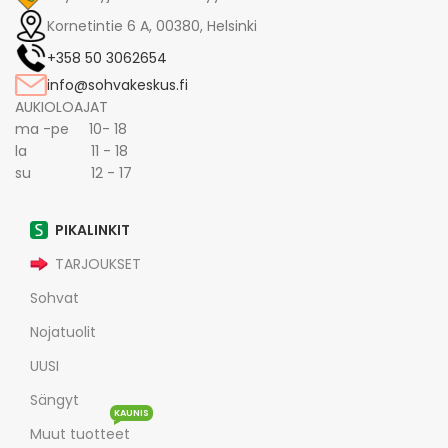
Kornetintie 6 A, 00380, Helsinki
+358 50 3062654
info@sohvakeskus.fi
AUKIOLOAJAT
ma -pe 10- 18
la 11 - 18
su 12 - 17
PIKALINKIT
TARJOUKSET
Sohvat
Nojatuolit
UUSI
Sängyt
KAUNIS
Muut tuotteet