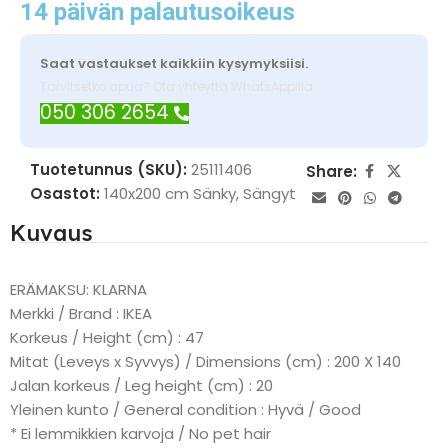
14 päivän palautusoikeus
Saat vastaukset kaikkiin kysymyksiisi.
Tarvitsetko apua? Ota yhteyttä WhatsAppilla
050 306 2654
Tuotetunnus (SKU):
25111406
Share:
Osastot:
140x200 cm Sänky
,
Sängyt
Kuvaus
ERÄMAKSU: KLARNA
Merkki / Brand : IKEA
Korkeus / Height (cm) : 47
Mitat (Leveys x Syvvys) / Dimensions (cm) : 200 X 140
Jalan korkeus / Leg height (cm) : 20
Yleinen kunto / General condition : Hyvä / Good
* Ei lemmikkien karvoja / No pet hair