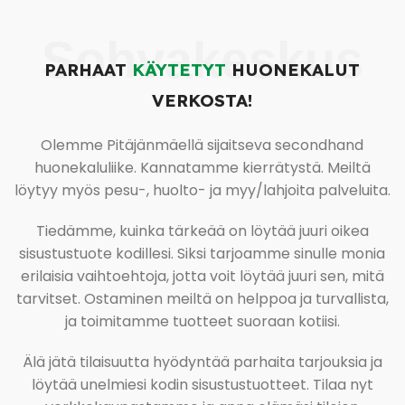
Sohvakeskus
PARHAAT
KÄYTETYT
HUONEKALUT
VERKOSTA!
Olemme Pitäjänmäellä sijaitseva secondhand
huonekaluliike. Kannatamme kierrätystä. Meiltä
löytyy myös pesu-, huolto- ja myy/lahjoita palveluita.
Tiedämme, kuinka tärkeää on löytää juuri oikea
sisustustuote kodillesi. Siksi tarjoamme sinulle monia
erilaisia vaihtoehtoja, jotta voit löytää juuri sen, mitä
tarvitset. Ostaminen meiltä on helppoa ja turvallista,
ja toimitamme tuotteet suoraan kotiisi.
Älä jätä tilaisuutta hyödyntää parhaita tarjouksia ja
löytää unelmiesi kodin sisustustuotteet. Tilaa nyt