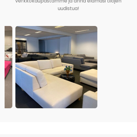
verkkokaupastamme ja anna elämäsi tilojen
uudistua!