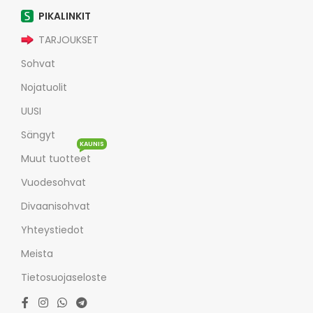
PIKALINKIT
TARJOUKSET
Sohvat
Nojatuolit
UUSI
Sängyt
KAUNIS
Muut tuotteet
Vuodesohvat
Divaanisohvat
Yhteystiedot
Meista
Tietosuojaseloste