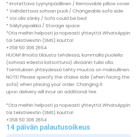
* Irrotettava tyynynpäällinen / Removable pillow cover
* Vaihdettava sohvan puoli / Changeable sofa side
* Voi olla sänky / Sofa could be bed
* Säilytyspaikka / Storage space
*Ota meihin helposti ja nopeasti yhteyttä WhatsAppin
tai tekstiviestin (SMS) kautta!
+358 50 306 2654
HUOM! Ilmoita tilausta tehdessä, kummalla puolella
(sohvaa edestä katsottuna) divaanin tulisi olla.
Toimituksen yhteydessä tehty muutos on maksullinen.
NOTE! Please specify the chaise side (when facing the
sofa) when placing your order. Changing it
upon delivery will incur an additional fee.
*Ota meihin helposti ja nopeasti yhteyttä WhatsAppin
tai tekstiviestin (SMS) kautta!
+358 50 306 2654
14 päivän palautusoikeus