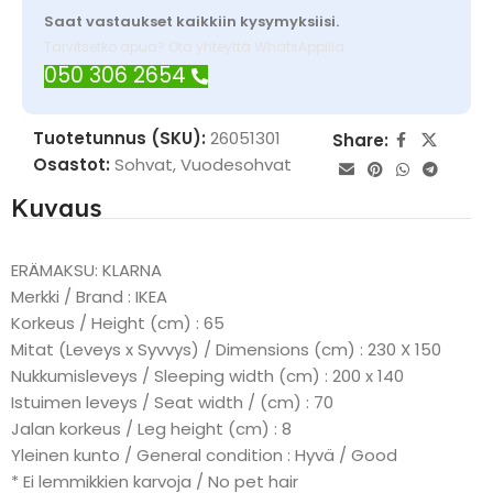
Saat vastaukset kaikkiin kysymyksiisi.
Tarvitsetko apua? Ota yhteyttä WhatsAppilla
050 306 2654
Tuotetunnus (SKU):
26051301
Share:
Osastot:
Sohvat
,
Vuodesohvat
Kuvaus
ERÄMAKSU: KLARNA
Merkki / Brand : IKEA
Korkeus / Height (cm) : 65
Mitat (Leveys x Syvvys) / Dimensions (cm) : 230 X 150
Nukkumisleveys / Sleeping width (cm) : 200 x 140
Istuimen leveys / Seat width / (cm) : 70
Jalan korkeus / Leg height (cm) : 8
Yleinen kunto / General condition : Hyvä / Good
* Ei lemmikkien karvoja / No pet hair