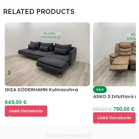
RELATED PRODUCTS
IKEA SÖDERHAMN Kulmasohva
SALE
ASKO 3 Istuttava 
649,00
€
mekanismilla
790,00
€
890,00
€
Lisää Ostoskoriin
Lisää Ostoskoriin
Kaikki kommentit