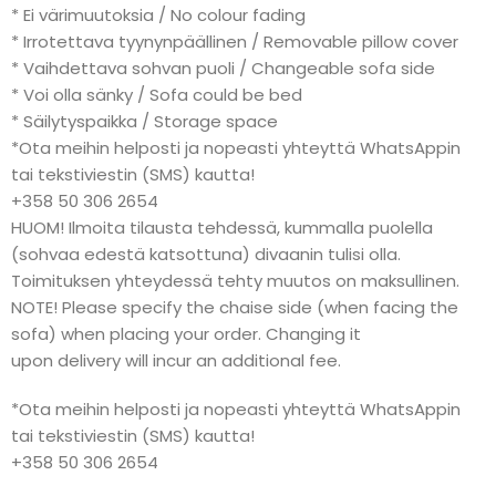
* Ei värimuutoksia / No colour fading
* Irrotettava tyynynpäällinen / Removable pillow cover
* Vaihdettava sohvan puoli / Changeable sofa side
* Voi olla sänky / Sofa could be bed
* Säilytyspaikka / Storage space
*Ota meihin helposti ja nopeasti yhteyttä WhatsAppin
tai tekstiviestin (SMS) kautta!
+358 50 306 2654
HUOM! Ilmoita tilausta tehdessä, kummalla puolella
(sohvaa edestä katsottuna) divaanin tulisi olla.
Toimituksen yhteydessä tehty muutos on maksullinen.
NOTE! Please specify the chaise side (when facing the
sofa) when placing your order. Changing it
upon delivery will incur an additional fee.
*Ota meihin helposti ja nopeasti yhteyttä WhatsAppin
tai tekstiviestin (SMS) kautta!
+358 50 306 2654