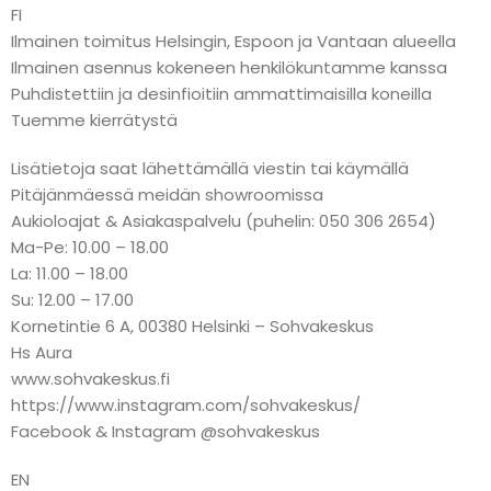
FI
Ilmainen toimitus Helsingin, Espoon ja Vantaan alueella
Ilmainen asennus kokeneen henkilökuntamme kanssa
Puhdistettiin ja desinfioitiin ammattimaisilla koneilla
Tuemme kierrätystä
Lisätietoja saat lähettämällä viestin tai käymällä
Pitäjänmäessä meidän showroomissa
Aukioloajat & Asiakaspalvelu (puhelin: 050 306 2654)
Ma-Pe: 10.00 – 18.00
La: 11.00 – 18.00
Su: 12.00 – 17.00
Kornetintie 6 A, 00380 Helsinki – Sohvakeskus
Hs Aura
www.sohvakeskus.fi
https://www.instagram.com/sohvakeskus/
Facebook & Instagram @sohvakeskus
EN