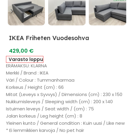
IKEA Friheten Vuodesohva
429,00
€
Varasto loppu
ERÄMAKSU: KLARNA
Merkki / Brand : IKEA
Väri / Colour : Tummanharmaa
Korkeus / Height (cm) : 66
Mitat (Leveys x Syvvys) / Dimensions (cm) : 230 x 150
Nukkumisleveys / Sleeping width (cm) : 200 x 140
Istuimen leveys / Seat width / (cm) : 75
Jalan korkeus / Leg height (cm) : 8
Yleinen kunto / General condition : Kuin uusi / Like new
* Ei lemmikkien karvoja / No pet hair