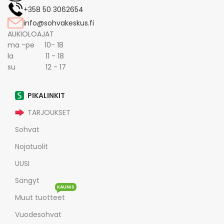
+358 50 3062654
info@sohvakeskus.fi
AUKIOLOAJAT
ma -pe 10- 18
la 11 - 18
su 12 - 17
PIKALINKIT
TARJOUKSET
Sohvat
Nojatuolit
UUSI
Sängyt
KAUNIS
Muut tuotteet
Vuodesohvat