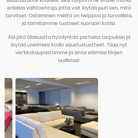
sisustustuote kodillesi. Siksi tarjoamme sinulle monia
erilaisia vaihtoehtoja, jotta voit löytää juuri sen, mitä
tarvitset. Ostaminen meiltä on helppoa ja turvallista,
ja toimitamme tuotteet suoraan kotiisi.
Älä jätä tilaisuutta hyödyntää parhaita tarjouksia ja
löytää unelmiesi kodin sisustustuotteet. Tilaa nyt
verkkokaupastamme ja anna elämäsi tilojen
uudistua!