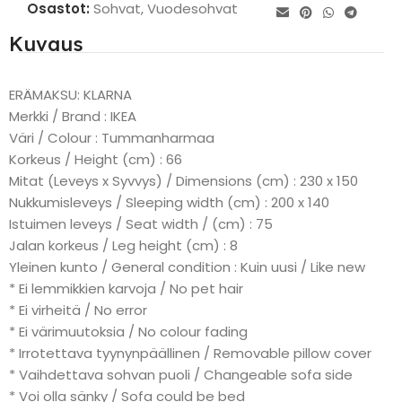
Osastot:
Sohvat
,
Vuodesohvat
Kuvaus
ERÄMAKSU: KLARNA
Merkki / Brand : IKEA
Väri / Colour : Tummanharmaa
Korkeus / Height (cm) : 66
Mitat (Leveys x Syvvys) / Dimensions (cm) : 230 x 150
Nukkumisleveys / Sleeping width (cm) : 200 x 140
Istuimen leveys / Seat width / (cm) : 75
Jalan korkeus / Leg height (cm) : 8
Yleinen kunto / General condition : Kuin uusi / Like new
* Ei lemmikkien karvoja / No pet hair
* Ei virheitä / No error
* Ei värimuutoksia / No colour fading
* Irrotettava tyynynpäällinen / Removable pillow cover
* Vaihdettava sohvan puoli / Changeable sofa side
* Voi olla sänky / Sofa could be bed