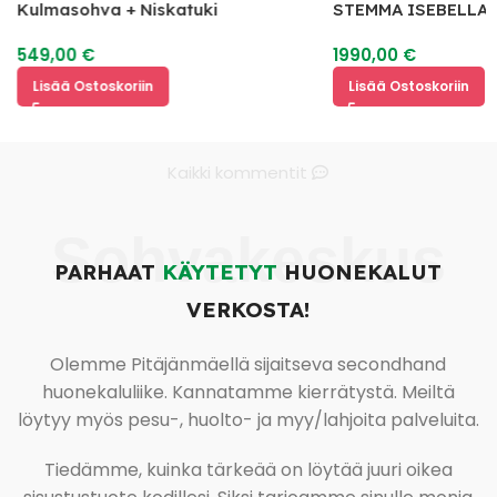
Kulmasohva + Niskatuki
STEMMA ISEBELLA 
2
549,00
€
1990,00
€
Lisää Ostoskoriin
Lisää Ostoskoriin
Kaikki kommentit
Sohvakeskus
PARHAAT
KÄYTETYT
HUONEKALUT
VERKOSTA!
Olemme Pitäjänmäellä sijaitseva secondhand
huonekaluliike. Kannatamme kierrätystä. Meiltä
löytyy myös pesu-, huolto- ja myy/lahjoita palveluita.
Tiedämme, kuinka tärkeää on löytää juuri oikea