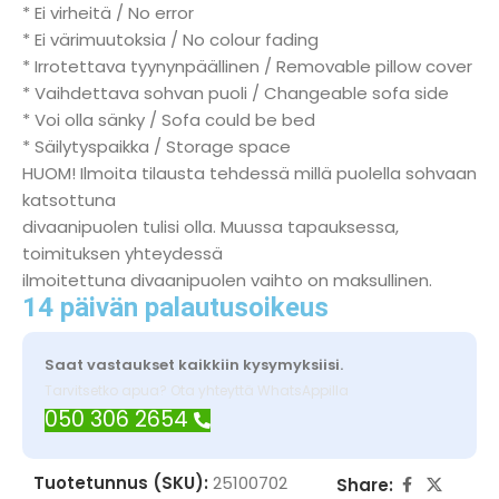
* Ei virheitä / No error
* Ei värimuutoksia / No colour fading
* Irrotettava tyynynpäällinen / Removable pillow cover
* Vaihdettava sohvan puoli / Changeable sofa side
* Voi olla sänky / Sofa could be bed
* Säilytyspaikka / Storage space
HUOM! Ilmoita tilausta tehdessä millä puolella sohvaan
katsottuna
divaanipuolen tulisi olla. Muussa tapauksessa,
toimituksen yhteydessä
ilmoitettuna divaanipuolen vaihto on maksullinen.
14 päivän palautusoikeus
Saat vastaukset kaikkiin kysymyksiisi.
Tarvitsetko apua? Ota yhteyttä WhatsAppilla
050 306 2654
Tuotetunnus (SKU):
25100702
Share: