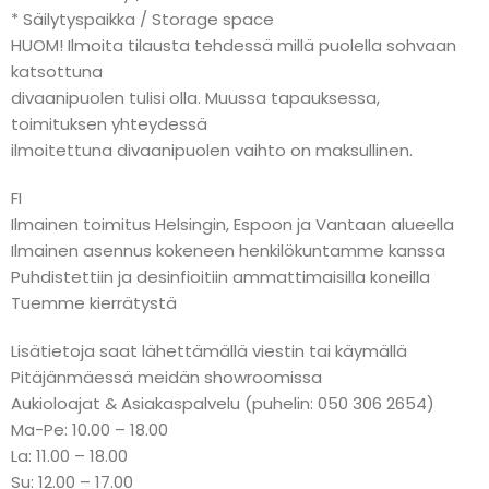
* Säilytyspaikka / Storage space
HUOM! Ilmoita tilausta tehdessä millä puolella sohvaan
katsottuna
divaanipuolen tulisi olla. Muussa tapauksessa,
toimituksen yhteydessä
ilmoitettuna divaanipuolen vaihto on maksullinen.
FI
Ilmainen toimitus Helsingin, Espoon ja Vantaan alueella
Ilmainen asennus kokeneen henkilökuntamme kanssa
Puhdistettiin ja desinfioitiin ammattimaisilla koneilla
Tuemme kierrätystä
Lisätietoja saat lähettämällä viestin tai käymällä
Pitäjänmäessä meidän showroomissa
Aukioloajat & Asiakaspalvelu (puhelin: 050 306 2654)
Ma-Pe: 10.00 – 18.00
La: 11.00 – 18.00
Su: 12.00 – 17.00