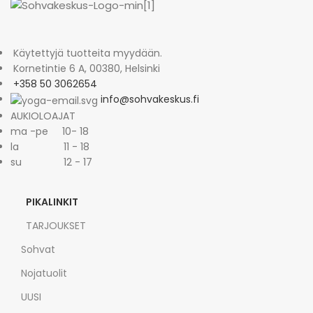
Käytettyjä tuotteita myydään.
Kornetintie 6 A, 00380, Helsinki
+358 50 3062654
info@sohvakeskus.fi
AUKIOLOAJAT
ma -pe 10- 18
la 11 - 18
su 12 - 17
PIKALINKIT
TARJOUKSET
Sohvat
Nojatuolit
UUSI