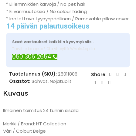
* Ei lemmikkien karvoja / No pet hair
* Ei värimuutoksia / No colour fading
* Irrotettava tyynynpäällinen / Removable pillow cover
14 päivän palautusoikeus
Saat vastaukset kaikkiin kysymyksiisi.
Tarvitsetko apua? Ota yhteyttä WhatsAppilla
050 306 2654
Tuotetunnus (SKU):
25011806
Share:
Osastot:
Sohvat
,
Nojatuolit
Kuvaus
Ilmainen toimitus 24 tunnin sisällä
Merkki / Brand: HT Collection
Väri / Colour: Beige