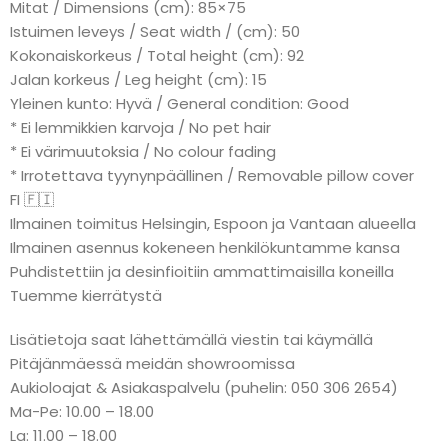
Mitat / Dimensions (cm): 85×75
Istuimen leveys / Seat width / (cm): 50
Kokonaiskorkeus / Total height (cm): 92
Jalan korkeus / Leg height (cm): 15
Yleinen kunto: Hyvä / General condition: Good
* Ei lemmikkien karvoja / No pet hair
* Ei värimuutoksia / No colour fading
* Irrotettava tyynynpäällinen / Removable pillow cover
FI 🇫🇮
Ilmainen toimitus Helsingin, Espoon ja Vantaan alueella
Ilmainen asennus kokeneen henkilökuntamme kansa
Puhdistettiin ja desinfioitiin ammattimaisilla koneilla
Tuemme kierrätystä
Lisätietoja saat lähettämällä viestin tai käymällä
Pitäjänmäessä meidän showroomissa
Aukioloajat & Asiakaspalvelu (puhelin: 050 306 2654)
Ma-Pe: 10.00 – 18.00
La: 11.00 – 18.00