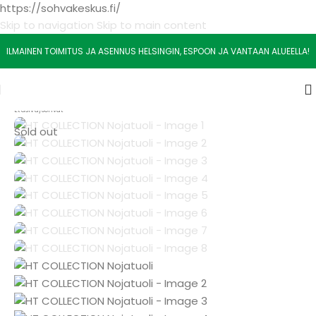
https://sohvakeskus.fi/
Skip to navigation
Skip to main content
ILMAINEN TOIMITUS JA ASENNUS HELSINGIN, ESPOON JA VANTAAN ALUEELLA!
Etusivu
/
Sohvat
Sold out