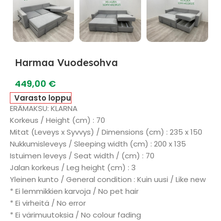
Harmaa Vuodesohva
449,00
€
Varasto loppu
ERÄMAKSU: KLARNA
Korkeus / Height (cm) : 70
Mitat (Leveys x Syvvys) / Dimensions (cm) : 235 x 150
Nukkumisleveys / Sleeping width (cm) : 200 x 135
Istuimen leveys / Seat width / (cm) : 70
Jalan korkeus / Leg height (cm) : 3
Yleinen kunto / General condition : Kuin uusi / Like new
* Ei lemmikkien karvoja / No pet hair
* Ei virheitä / No error
* Ei värimuutoksia / No colour fading