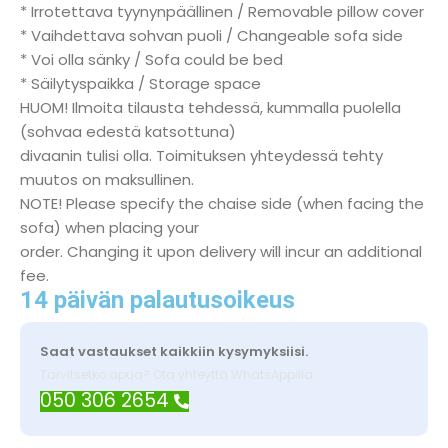
* Irrotettava tyynynpäällinen / Removable pillow cover
* Vaihdettava sohvan puoli / Changeable sofa side
* Voi olla sänky / Sofa could be bed
* Säilytyspaikka / Storage space
HUOM! Ilmoita tilausta tehdessä, kummalla puolella
(sohvaa edestä katsottuna)
divaanin tulisi olla. Toimituksen yhteydessä tehty
muutos on maksullinen.
NOTE! Please specify the chaise side (when facing the
sofa) when placing your
order. Changing it upon delivery will incur an additional
fee.
14 päivän palautusoikeus
Saat vastaukset kaikkiin kysymyksiisi.
Tarvitsetko apua? Ota yhteyttä WhatsAppilla
050 306 2654