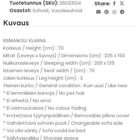
Tuotetunnus (SKU):
26033104
Share:
Osastot:
Sohvat
,
Vuodesohvat
Kuvaus
ERÄMAKSU: KLARNA
Korkeus / Height (cm) : 70
Mitat (Leveys x Syvvys) / Dimensions (cm) : 235 x 150
Nukkumisleveys / Sleeping width (cm) : 200 x 135
Istuimen leveys / Seat width / (cm) : 70
Jalan korkeus / Leg height (cm) : 3
Yleinen kunto / General condition : Kuin uusi / Like new
* Ei lemmikkien karvoja / No pet hair
* Ei virheitä / No error
* Ei värimuutoksia / No colour fading
* Irrotettava tyynynpäällinen / Removable pillow cover
* Vaihdettava sohvan puoli / Changeable sofa side
* Voi olla sänky / Sofa could be bed
* Säilytyspaikka / Storage space