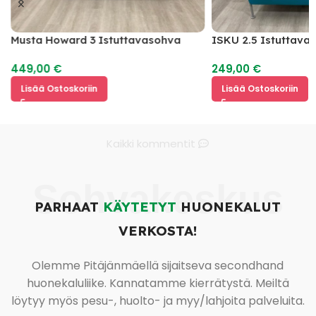
Musta Howard 3 Istuttavasohva
ISKU 2.5 Istuttav
449,00
€
249,00
€
Lisää Ostoskoriin
Lisää Ostoskoriin
Kaikki kommentit
Sohvakeskus
PARHAAT
KÄYTETYT
HUONEKALUT
VERKOSTA!
Olemme Pitäjänmäellä sijaitseva secondhand
huonekaluliike. Kannatamme kierrätystä. Meiltä
löytyy myös pesu-, huolto- ja myy/lahjoita palveluita.