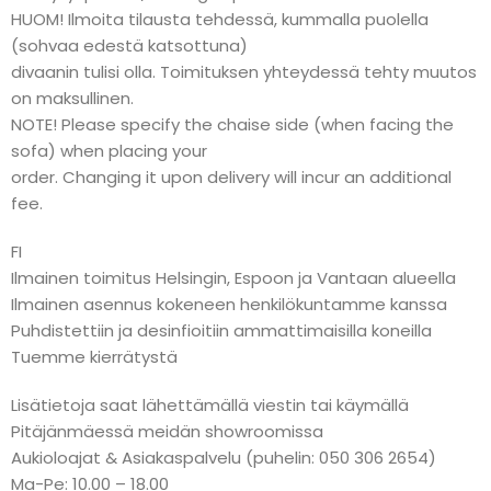
HUOM! Ilmoita tilausta tehdessä, kummalla puolella
(sohvaa edestä katsottuna)
divaanin tulisi olla. Toimituksen yhteydessä tehty muutos
on maksullinen.
NOTE! Please specify the chaise side (when facing the
sofa) when placing your
order. Changing it upon delivery will incur an additional
fee.
FI
Ilmainen toimitus Helsingin, Espoon ja Vantaan alueella
Ilmainen asennus kokeneen henkilökuntamme kanssa
Puhdistettiin ja desinfioitiin ammattimaisilla koneilla
Tuemme kierrätystä
Lisätietoja saat lähettämällä viestin tai käymällä
Pitäjänmäessä meidän showroomissa
Aukioloajat & Asiakaspalvelu (puhelin: 050 306 2654)
Ma-Pe: 10.00 – 18.00