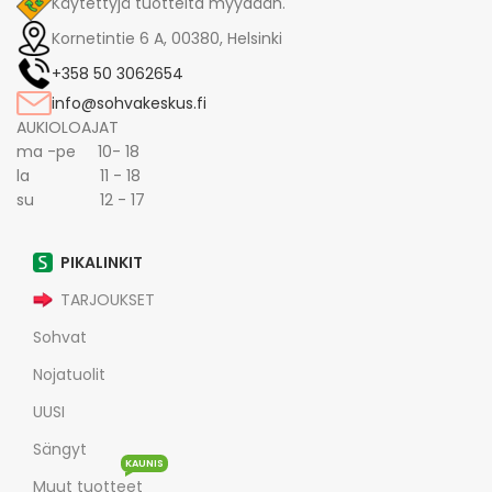
Käytettyjä tuotteita myydään.
Kornetintie 6 A, 00380, Helsinki
+358 50 3062654
info@sohvakeskus.fi
AUKIOLOAJAT
ma -pe 10- 18
la 11 - 18
su 12 - 17
PIKALINKIT
TARJOUKSET
Sohvat
Nojatuolit
UUSI
Sängyt
KAUNIS
Muut tuotteet