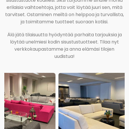
sisustustuote kodillesi. Siksi tarjoamme sinulle monia
erilaisia vaihtoehtoja, jotta voit löytää juuri sen, mitä
tarvitset. Ostaminen meiltä on helppoa ja turvallista,
ja toimitamme tuotteet suoraan kotiisi.
Älä jätä tilaisuutta hyödyntää parhaita tarjouksia ja
löytää unelmiesi kodin sisustustuotteet. Tilaa nyt
verkkokaupastamme ja anna elämäsi tilojen
uudistua!