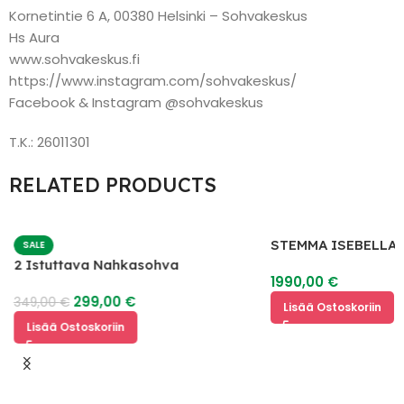
Kornetintie 6 A, 00380 Helsinki – Sohvakeskus
Hs Aura
www.sohvakeskus.fi
https://www.instagram.com/sohvakeskus/
Facebook & Instagram @sohvakeskus
T.K.: 26011301
RELATED PRODUCTS
STEMMA ISEBELLA 
SALE
2
2 Istuttava Nahkasohva
1990,00
€
299,00
€
349,00
€
Lisää Ostoskoriin
Lisää Ostoskoriin