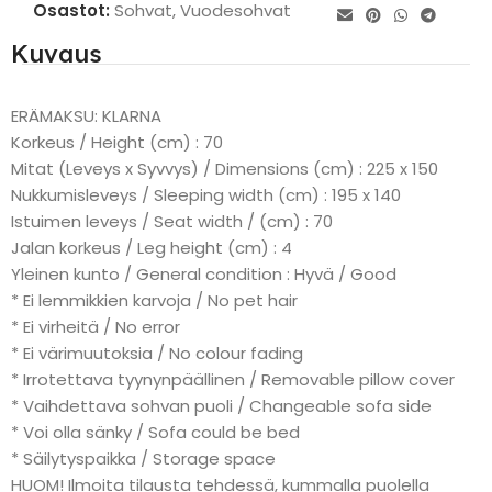
Osastot:
Sohvat
,
Vuodesohvat
Kuvaus
ERÄMAKSU: KLARNA
Korkeus / Height (cm) : 70
Mitat (Leveys x Syvvys) / Dimensions (cm) : 225 x 150
Nukkumisleveys / Sleeping width (cm) : 195 x 140
Istuimen leveys / Seat width / (cm) : 70
Jalan korkeus / Leg height (cm) : 4
Yleinen kunto / General condition : Hyvä / Good
* Ei lemmikkien karvoja / No pet hair
* Ei virheitä / No error
* Ei värimuutoksia / No colour fading
* Irrotettava tyynynpäällinen / Removable pillow cover
* Vaihdettava sohvan puoli / Changeable sofa side
* Voi olla sänky / Sofa could be bed
* Säilytyspaikka / Storage space
HUOM! Ilmoita tilausta tehdessä, kummalla puolella