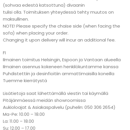
(sohvaa edestä katsottuna) divaanin
tulisi olla. Toimituksen yhteydessä tehty muutos on
maksullinen.
NOTE! Please specify the chaise side (when facing the
sofa) when placing your order.
Changing it upon delivery will incur an additional fee.
FI
Ilmainen toimitus Helsingin, Espoon ja Vantaan alueella
Ilmainen asennus kokeneen henkilökuntamme kanssa
Puhdistettiin ja desinfioitiin ammattimaisilla koneilla
Tuemme kierrätystä
Lisätietoja saat lähettämällä viestin tai käymällä
Pitäjänmäessä meidän showroomissa
Aukioloajat & Asiakaspalvelu (puhelin: 050 306 2654)
Ma-Pe: 10.00 – 18.00
La: 11.00 – 18.00
Su: 12.00 – 17.00