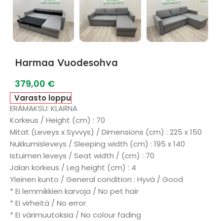
Harmaa Vuodesohva
379,00
€
Varasto loppu
ERÄMAKSU: KLARNA
Korkeus / Height (cm) : 70
Mitat (Leveys x Syvvys) / Dimensions (cm) : 225 x 150
Nukkumisleveys / Sleeping width (cm) : 195 x 140
Istuimen leveys / Seat width / (cm) : 70
Jalan korkeus / Leg height (cm) : 4
Yleinen kunto / General condition : Hyvä / Good
* Ei lemmikkien karvoja / No pet hair
* Ei virheitä / No error
* Ei värimuutoksia / No colour fading