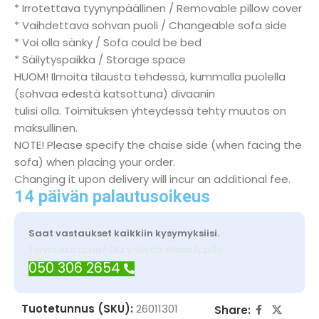
* Irrotettava tyynynpäällinen / Removable pillow cover
* Vaihdettava sohvan puoli / Changeable sofa side
* Voi olla sänky / Sofa could be bed
* Säilytyspaikka / Storage space
HUOM! Ilmoita tilausta tehdessä, kummalla puolella
(sohvaa edestä katsottuna) divaanin
tulisi olla. Toimituksen yhteydessä tehty muutos on
maksullinen.
NOTE! Please specify the chaise side (when facing the
sofa) when placing your order.
Changing it upon delivery will incur an additional fee.
14 päivän palautusoikeus
Saat vastaukset kaikkiin kysymyksiisi.
Tarvitsetko apua? Ota yhteyttä WhatsAppilla
050 306 2654
Tuotetunnus (SKU):
26011301
Share: