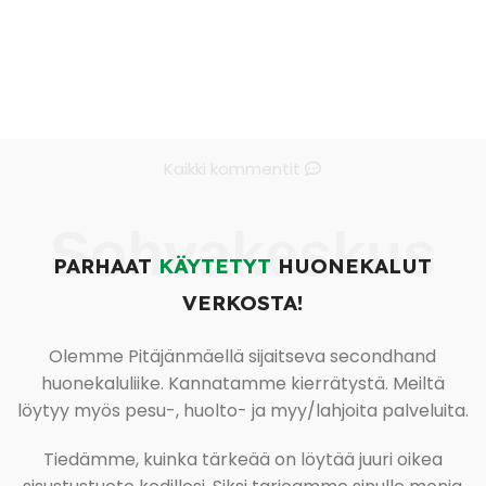
Kaikki kommentit
Sohvakeskus
PARHAAT
KÄYTETYT
HUONEKALUT
VERKOSTA!
Olemme Pitäjänmäellä sijaitseva secondhand
huonekaluliike. Kannatamme kierrätystä. Meiltä
löytyy myös pesu-, huolto- ja myy/lahjoita palveluita.
Tiedämme, kuinka tärkeää on löytää juuri oikea