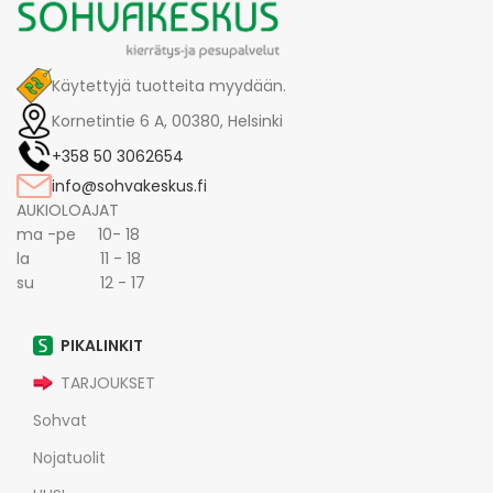
Käytettyjä tuotteita myydään.
Kornetintie 6 A, 00380, Helsinki
+358 50 3062654
info@sohvakeskus.fi
AUKIOLOAJAT
ma -pe 10- 18
la 11 - 18
su 12 - 17
PIKALINKIT
TARJOUKSET
Sohvat
Nojatuolit