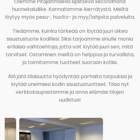
Olemme Pitäjänmäellä sijaitseva secondhand
huonekaluliike. Kannatamme kierrätystä. Meiltä
löytyy myös pesu-, huolto- ja myy/lahjoita palveluita.
Tiedämme, kuinka tärkeää on löytää juuri oikea
sisustustuote kodillesi. Siksi tarjoamme sinulle monia
erilaisia vaihtoehtoja, jotta voit löytää juuri sen, mitä
tarvitset. Ostaminen meiltä on helppoa ja turvallista,
ja toimitamme tuotteet suoraan kotiisi.
Älä jätä tilaisuutta hyödyntää parhaita tarjouksia ja
löytää unelmiesi kodin sisustustuotteet. Tilaa nyt
verkkokaupastamme ja anna elämäsi tilojen
uudistua!