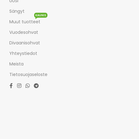
UUSI
Sängyt
KAUNIS
Muut tuotteet
Vuodesohvat
Divaanisohvat
Yhteystiedot
Meista
Tietosuojaseloste