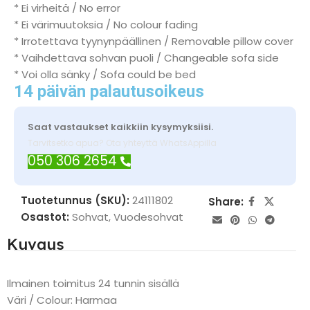
* Ei virheitä / No error
* Ei värimuutoksia / No colour fading
* Irrotettava tyynynpäällinen / Removable pillow cover
* Vaihdettava sohvan puoli / Changeable sofa side
* Voi olla sänky / Sofa could be bed
14 päivän palautusoikeus
Saat vastaukset kaikkiin kysymyksiisi.
Tarvitsetko apua? Ota yhteyttä WhatsAppilla
050 306 2654
Tuotetunnus (SKU):
24111802
Share:
Osastot:
Sohvat
,
Vuodesohvat
Kuvaus
Ilmainen toimitus 24 tunnin sisällä
Väri / Colour: Harmaa