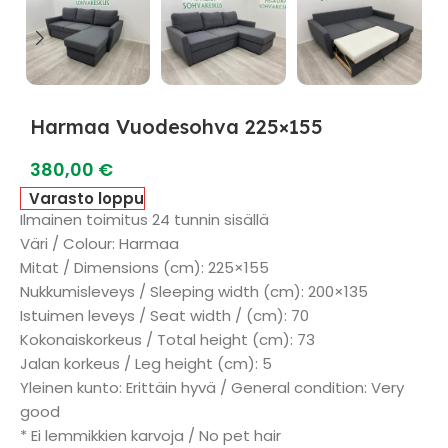
Harmaa Vuodesohva 225×155
380,00
€
Varasto loppu
Ilmainen toimitus 24 tunnin sisällä
Väri / Colour: Harmaa
Mitat / Dimensions (cm): 225×155
Nukkumisleveys / Sleeping width (cm): 200×135
Istuimen leveys / Seat width / (cm): 70
Kokonaiskorkeus / Total height (cm): 73
Jalan korkeus / Leg height (cm): 5
Yleinen kunto: Erittäin hyvä / General condition: Very
good
* Ei lemmikkien karvoja / No pet hair