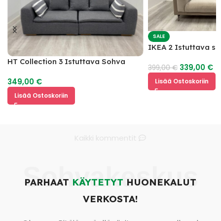
SALE
IKEA 2 Istuttava s
HT Collection 3 Istuttava Sohva
339,00
€
399,00
€
349,00
€
Lisää Ostoskoriin
Lisää Ostoskoriin
Kaikki kommentit
Sohvakeskus
PARHAAT
KÄYTETYT
HUONEKALUT
VERKOSTA!