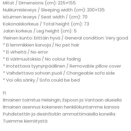
Mitat / Dimensions (cm): 225×155
Nukkumisleveys / Sleeping width (cm): 200×135
Istuimen leveys / Seat width / (cm): 70
Kokonaiskorkeus / Total height (cm): 73
Jalan korkeus / Leg height (cm): 5
Yleinen kunto: Erittäin hyvä / General condition: Very good
* Ei lemmikkien karvoja / No pet hair
* Ei virheitä / No error
* Ei värimuutoksia / No colour fading
* Irrotettava tyynynpäällinen / Removable pillow cover
* Vaihdettava sohvan puoli / Changeable sofa side
* Voi olla sänky / Sofa could be bed
FI
Ilmainen toimitus Helsingin, Espoon ja Vantaan alueella
Ilmainen asennus kokeneen henkilökuntamme kanssa
Puhdistettiin ja desinfioitiin ammattimaisilla koneilla
Tuemme kierrätystä