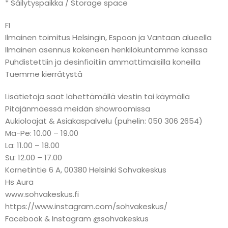
* Säilytyspaikka / Storage space
FI
Ilmainen toimitus Helsingin, Espoon ja Vantaan alueella
Ilmainen asennus kokeneen henkilökuntamme kanssa
Puhdistettiin ja desinfioitiin ammattimaisilla koneilla
Tuemme kierrätystä
Lisätietoja saat lähettämällä viestin tai käymällä
Pitäjänmäessä meidän showroomissa
Aukioloajat & Asiakaspalvelu (puhelin: 050 306 2654)
Ma-Pe: 10.00 – 19.00
La: 11.00 – 18.00
Su: 12.00 – 17.00
Kornetintie 6 A, 00380 Helsinki Sohvakeskus
Hs Aura
www.sohvakeskus.fi
https://www.instagram.com/sohvakeskus/
Facebook & Instagram @sohvakeskus