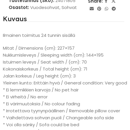
Tuotetunnus (SKU):
24071805
Share:
Osastot:
Vuodesohvat
,
Sohvat
Kuvaus
Ilmainen toimitus 24 tunnin sisällä
Mitat / Dimensions (cm): 227×157
Nukkumisleveys / Sleeping width (cm): 144×195
Istuimen leveys / Seat width / (cm): 70
Kokonaiskorkeus / Total height (cm): 71
Jalan korkeus / Leg height (cm): 3
Yleinen kunto: Erittäin hyvä / General condition: Very good
* Ei lemmikkien karvoja / No pet hair
* Ei virheitä / No error
* Ei värimuutoksia / No colour fading
* Irrotettava tyynynpäällinen / Removable pillow cover
* Vaihdettava sohvan puoli / Changeable sofa side
* Voi olla sänky / Sofa could be bed