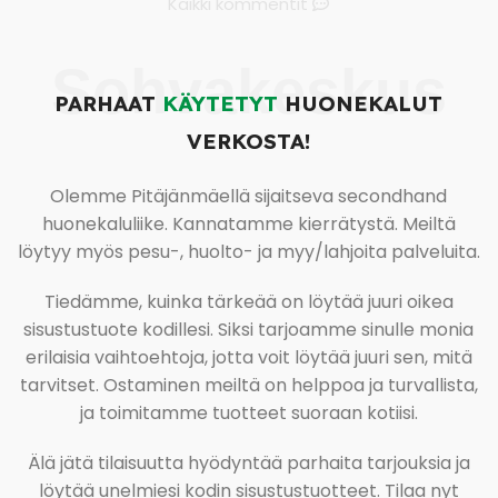
Kaikki kommentit
Sohvakeskus
PARHAAT
KÄYTETYT
HUONEKALUT
VERKOSTA!
Olemme Pitäjänmäellä sijaitseva secondhand
huonekaluliike. Kannatamme kierrätystä. Meiltä
löytyy myös pesu-, huolto- ja myy/lahjoita palveluita.
Tiedämme, kuinka tärkeää on löytää juuri oikea
sisustustuote kodillesi. Siksi tarjoamme sinulle monia
erilaisia vaihtoehtoja, jotta voit löytää juuri sen, mitä
tarvitset. Ostaminen meiltä on helppoa ja turvallista,
ja toimitamme tuotteet suoraan kotiisi.
Älä jätä tilaisuutta hyödyntää parhaita tarjouksia ja
löytää unelmiesi kodin sisustustuotteet. Tilaa nyt