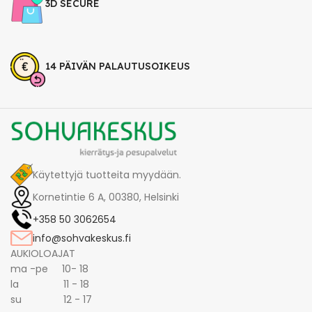
3D SECURE
14 PÄIVÄN PALAUTUSOIKEUS
Käytettyjä tuotteita myydään.
Kornetintie 6 A, 00380, Helsinki
+358 50 3062654
info@sohvakeskus.fi
AUKIOLOAJAT
ma -pe 10- 18
la 11 - 18
su 12 - 17