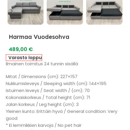
Harmaa Vuodesohva
489,00
€
Varasto loppu
Ilmainen toimitus 24 tunnin sisällä
Mitat / Dimensions (cm): 227×157
Nukkumisleveys / Sleeping width (cm): 144×195
Istuimen leveys / Seat width / (cm): 70
Kokonaiskorkeus / Total height (cm): 71
Jalan korkeus / Leg height (cm): 3
Yleinen kunto: Erittäin hyvä / General condition: Very
good
* Ei lemmikkien karvoja / No pet hair