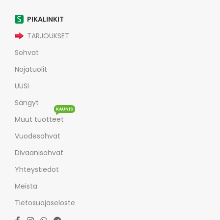
PIKALINKIT
TARJOUKSET
Sohvat
Nojatuolit
UUSI
Sängyt
KAUNIS
Muut tuotteet
Vuodesohvat
Divaanisohvat
Yhteystiedot
Meista
Tietosuojaseloste