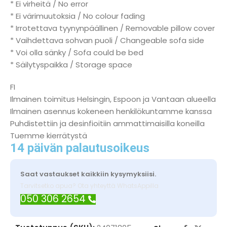
* Ei virheitä / No error
* Ei värimuutoksia / No colour fading
* Irrotettava tyynynpäällinen / Removable pillow cover
* Vaihdettava sohvan puoli / Changeable sofa side
* Voi olla sänky / Sofa could be bed
* Säilytyspaikka / Storage space
FI
Ilmainen toimitus Helsingin, Espoon ja Vantaan alueella
Ilmainen asennus kokeneen henkilökuntamme kanssa
Puhdistettiin ja desinfioitiin ammattimaisilla koneilla
Tuemme kierrätystä
14 päivän palautusoikeus
Saat vastaukset kaikkiin kysymyksiisi.
Tarvitsetko apua? Ota yhteyttä WhatsAppilla
050 306 2654