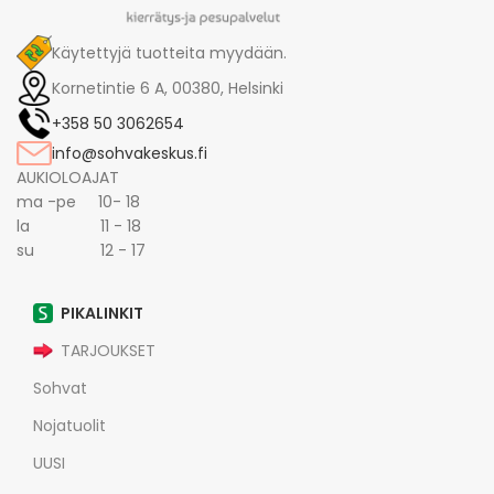
Käytettyjä tuotteita myydään.
Kornetintie 6 A, 00380, Helsinki
+358 50 3062654
info@sohvakeskus.fi
AUKIOLOAJAT
ma -pe 10- 18
la 11 - 18
su 12 - 17
PIKALINKIT
TARJOUKSET
Sohvat
Nojatuolit
UUSI