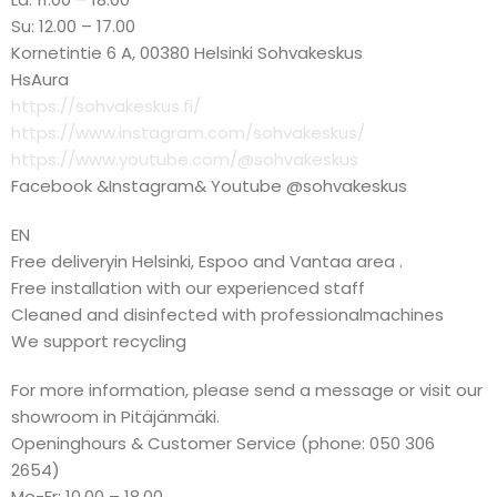
Su: 12.00 – 17.00
Kornetintie 6 A, 00380 Helsinki Sohvakeskus
HsAura
https://sohvakeskus.fi/
https://www.instagram.com/sohvakeskus/
https://www.youtube.com/@sohvakeskus
Facebook &Instagram& Youtube @sohvakeskus
EN
Free deliveryin Helsinki, Espoo and Vantaa area .
Free installation with our experienced staff
Cleaned and disinfected with professionalmachines
We support recycling
For more information, please send a message or visit our
showroom in Pitäjänmäki.
Openinghours & Customer Service (phone: 050 306
2654)
Mo-Fr: 10.00 – 18.00