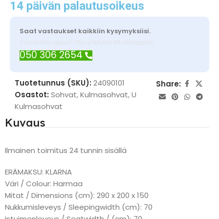
14 päivän palautusoikeus
Saat vastaukset kaikkiin kysymyksiisi.
Tarvitsetko apua? Ota yhteyttä WhatsAppilla
050 306 2654
Tuotetunnus (SKU):
24090101
Share:
Osastot:
Sohvat
,
Kulmasohvat
,
U
Kulmasohvat
Kuvaus
Ilmainen toimitus 24 tunnin sisällä
ERÄMAKSU: KLARNA
Väri / Colour: Harmaa
Mitat / Dimensions (cm): 290 x 200 x 150
Nukkumisleveys / Sleepingwidth (cm): 70
Istuimenleveys / Seatwidth / (cm): 70