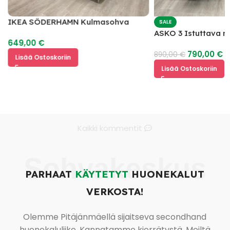
IKEA SÖDERHAMN Kulmasohva
SALE
ASKO 3 Istuttava 
649,00
€
mekanismilla
790,00
€
890,00
€
Lisää Ostoskoriin
Lisää Ostoskoriin
Kaikki kommentit
Sohvakeskus
PARHAAT
KÄYTETYT
HUONEKALUT
VERKOSTA!
Olemme Pitäjänmäellä sijaitseva secondhand
huonekaluliike. Kannatamme kierrätystä. Meiltä