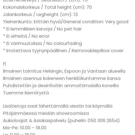
Kokonaiskorkeus / Total height (cm): 70
Jalankorkeus / Legheight (cm): 13
Yleinenkunto: Erittäin hyvä/General condition: Very good
* Ei lemmikkien karvoja / No pet hair
* Ei virheitä / No error
* Ei värimuutoksia / No colourfading
* Irrotettava tyynynpäällinen / Removablepillow cover
FI
Ilmainen toimitus Helsingin, Espoon ja Vantaan alueella
Ilmainen asennus kokeneen henkilökuntamme kansa
Puhdistettiin ja desinfioitiin ammattimaisilla koneilla
Tuemme kierrätystä
Lisätietoja saat lähettämällä viestin tai käymällä
Pitäjänmäessä meidän showroomissa
Aukioloajat & Asiakaspalvelu (puhelin: 050 306 2654)
Ma-Pe: 10.00 – 18.00
La: 11.00 – 18.00