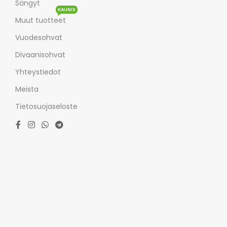
Sängyt
KAUNIS
Muut tuotteet
Vuodesohvat
Divaanisohvat
Yhteystiedot
Meista
Tietosuojaseloste