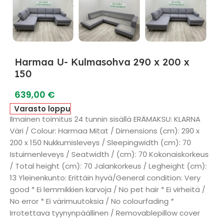
Harmaa U- Kulmasohva 290 x 200 x
150
639,00
€
Varasto loppu
Ilmainen toimitus 24 tunnin sisällä ERÄMAKSU: KLARNA
Väri / Colour: Harmaa Mitat / Dimensions (cm): 290 x
200 x 150 Nukkumisleveys / Sleepingwidth (cm): 70
Istuimenleveys / Seatwidth / (cm): 70 Kokonaiskorkeus
/ Total height (cm): 70 Jalankorkeus / Legheight (cm):
13 Yleinenkunto: Erittäin hyvä/General condition: Very
good * Ei lemmikkien karvoja / No pet hair * Ei virheitä /
No error * Ei värimuutoksia / No colourfading *
Irrotettava tyynynpäällinen / Removablepillow cover