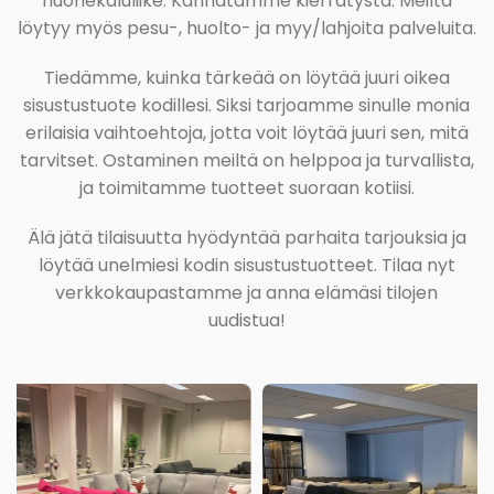
huonekaluliike. Kannatamme kierrätystä. Meiltä
löytyy myös pesu-, huolto- ja myy/lahjoita palveluita.
Tiedämme, kuinka tärkeää on löytää juuri oikea
sisustustuote kodillesi. Siksi tarjoamme sinulle monia
erilaisia vaihtoehtoja, jotta voit löytää juuri sen, mitä
tarvitset. Ostaminen meiltä on helppoa ja turvallista,
ja toimitamme tuotteet suoraan kotiisi.
Älä jätä tilaisuutta hyödyntää parhaita tarjouksia ja
löytää unelmiesi kodin sisustustuotteet. Tilaa nyt
verkkokaupastamme ja anna elämäsi tilojen
uudistua!