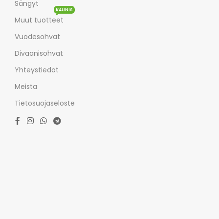
Sängyt
KAUNIS
Muut tuotteet
Vuodesohvat
Divaanisohvat
Yhteystiedot
Meista
Tietosuojaseloste