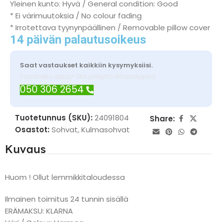
Yleinen kunto: Hyvä / General condition: Good
* Ei värimuutoksia / No colour fading
* Irrotettava tyynynpäällinen / Removable pillow cover
14 päivän palautusoikeus
Saat vastaukset kaikkiin kysymyksiisi.
Tarvitsetko apua? Ota yhteyttä WhatsAppilla
050 306 2654
Tuotetunnus (SKU):
24091804
Share:
Osastot:
Sohvat
,
Kulmasohvat
Kuvaus
Huom ! Ollut lemmikkitaloudessa
Ilmainen toimitus 24 tunnin sisällä
ERÄMAKSU: KLARNA