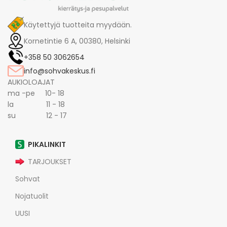
Käytettyjä tuotteita myydään.
Kornetintie 6 A, 00380, Helsinki
+358 50 3062654
info@sohvakeskus.fi
AUKIOLOAJAT
ma -pe 10- 18
la 11 - 18
su 12 - 17
PIKALINKIT
TARJOUKSET
Sohvat
Nojatuolit
UUSI