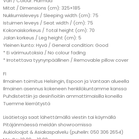
Väri / Colour: Harmaa
Mitat / Dimensions (cm): 325×185
Nukkumisleveys / Sleeping width (cm): 75
Istuimen leveys / Seat width / (cm): 75
Kokonaiskorkeus / Total height (cm): 70
Jalan korkeus / Leg height (cm): 5
Yleinen kunto: Hyvä / General condition: Good
* Ei värimuutoksia / No colour fading
* Irrotettava tyynynpäällinen / Removable pillow cover
FI
Ilmainen toimitus Helsingin, Espoon ja Vantaan alueella
Ilmainen asennus kokeneen henkilökuntamme kanssa
Puhdistettiin ja desinfioitiin ammattimaisilla koneilla
Tuemme kierrätystä
Lisätietoja saat lähettämällä viestin tai käymällä
Pitäjänmäessä meidän showroomissa
Aukioloajat & Asiakaspalvelu (puhelin: 050 306 2654)