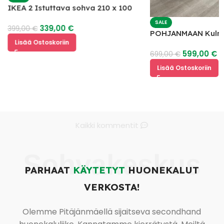
IKEA 2 Istuttava sohva 210 x 100
SALE
339,00
€
399,00
€
POHJANMAAN Kulm
Lisää Ostoskoriin
599,00
€
699,00
€
Lisää Ostoskoriin
Kaikki kommentit
Sohvakeskus
PARHAAT
KÄYTETYT
HUONEKALUT
VERKOSTA!
Olemme Pitäjänmäellä sijaitseva secondhand