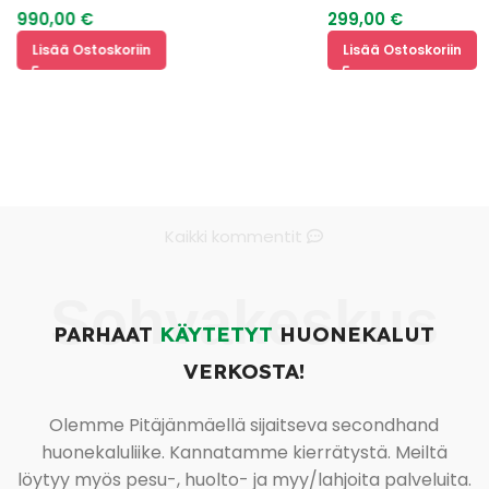
990,00
€
299,00
€
Lisää Ostoskoriin
Lisää Ostoskoriin
Kaikki kommentit
Sohvakeskus
PARHAAT
KÄYTETYT
HUONEKALUT
VERKOSTA!
Olemme Pitäjänmäellä sijaitseva secondhand
huonekaluliike. Kannatamme kierrätystä. Meiltä
löytyy myös pesu-, huolto- ja myy/lahjoita palveluita.