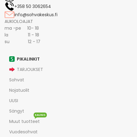
+358 50 3062654
info@sohvakeskus.fi
AUKIOLOAJAT
ma -pe 10- 18
la 11 - 18
su 12 - 17
PIKALINKIT
TARJOUKSET
Sohvat
Nojatuolit
UUSI
Sängyt
KAUNIS
Muut tuotteet
Vuodesohvat