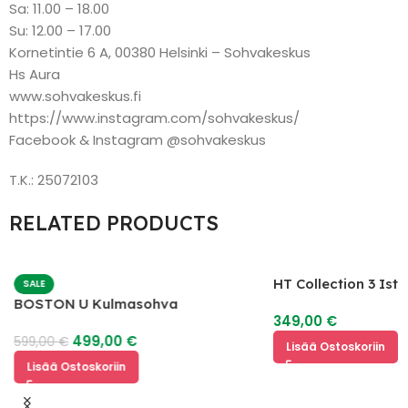
Sa: 11.00 – 18.00
Su: 12.00 – 17.00
Kornetintie 6 A, 00380 Helsinki – Sohvakeskus
Hs Aura
www.sohvakeskus.fi
https://www.instagram.com/sohvakeskus/
Facebook & Instagram @sohvakeskus
T.K.: 25072103
RELATED PRODUCTS
HT Collection 3 Ist
SALE
BOSTON U Kulmasohva
349,00
€
499,00
€
599,00
€
Lisää Ostoskoriin
Lisää Ostoskoriin