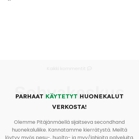
Kaikki kommentit
Sohvakeskus
PARHAAT
KÄYTETYT
HUONEKALUT
VERKOSTA!
Olemme Pitäjänmäellä sijaitseva secondhand
huonekaluliike. Kannatamme kierrätystä. Meiltä
löytyy myös pesu-, huolto- ja myy/lahjoita palveluita.