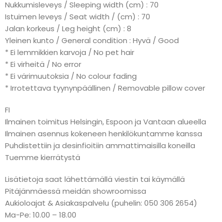
Nukkumisleveys / Sleeping width (cm) : 70
Istuimen leveys / Seat width / (cm) : 70
Jalan korkeus / Leg height (cm) : 8
Yleinen kunto / General condition : Hyvä / Good
* Ei lemmikkien karvoja / No pet hair
* Ei virheitä / No error
* Ei värimuutoksia / No colour fading
* Irrotettava tyynynpäällinen / Removable pillow cover
FI
Ilmainen toimitus Helsingin, Espoon ja Vantaan alueella
Ilmainen asennus kokeneen henkilökuntamme kanssa
Puhdistettiin ja desinfioitiin ammattimaisilla koneilla
Tuemme kierrätystä
Lisätietoja saat lähettämällä viestin tai käymällä
Pitäjänmäessä meidän showroomissa
Aukioloajat & Asiakaspalvelu (puhelin: 050 306 2654)
Ma-Pe: 10.00 – 18.00