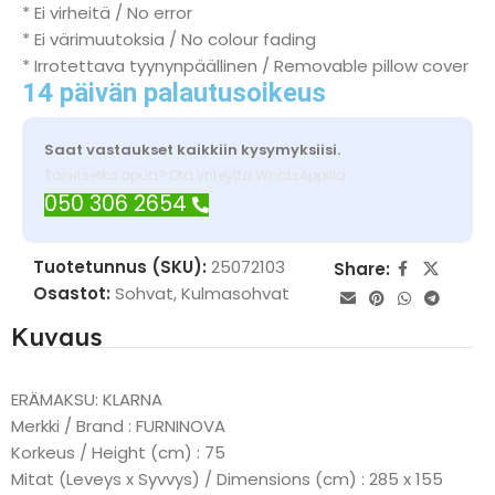
* Ei virheitä / No error
* Ei värimuutoksia / No colour fading
* Irrotettava tyynynpäällinen / Removable pillow cover
14 päivän palautusoikeus
Saat vastaukset kaikkiin kysymyksiisi.
Tarvitsetko apua? Ota yhteyttä WhatsAppilla
050 306 2654
Tuotetunnus (SKU):
25072103
Share:
Osastot:
Sohvat
,
Kulmasohvat
Kuvaus
ERÄMAKSU: KLARNA
Merkki / Brand : FURNINOVA
Korkeus / Height (cm) : 75
Mitat (Leveys x Syvvys) / Dimensions (cm) : 285 x 155