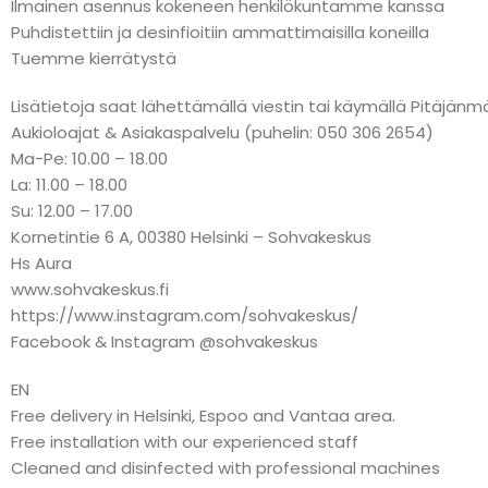
Ilmainen asennus kokeneen henkilökuntamme kanssa
Puhdistettiin ja desinfioitiin ammattimaisilla koneilla
Tuemme kierrätystä
Lisätietoja saat lähettämällä viestin tai käymällä Pitäj
Aukioloajat & Asiakaspalvelu (puhelin: 050 306 2654)
Ma-Pe: 10.00 – 18.00
La: 11.00 – 18.00
Su: 12.00 – 17.00
Kornetintie 6 A, 00380 Helsinki – Sohvakeskus
Hs Aura
www.sohvakeskus.fi
https://www.instagram.com/sohvakeskus/
Facebook & Instagram @sohvakeskus
EN
Free delivery in Helsinki, Espoo and Vantaa area.
Free installation with our experienced staff
Cleaned and disinfected with professional machines