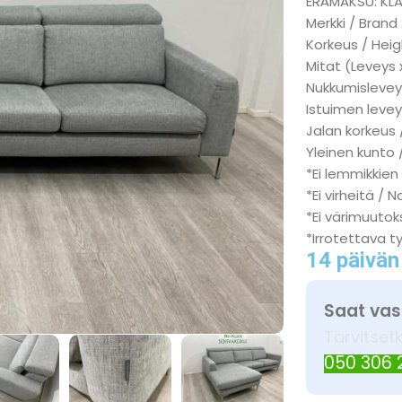
ERÄMAKSU: KL
Merkki / Brand
Korkeus / Heig
Mitat (Leveys 
Nukkumisleveys
Istuimen levey
Jalan korkeus 
Yleinen kunto 
*Ei lemmikkien
*Ei virheitä / N
*Ei värimuutok
*Irrotettava t
14 päivän
Saat vas
Tarvitset
050 306