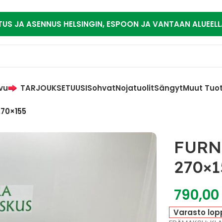
TUS JA ASENNUS HELSINGIN, ESPOON JA VANTAAN ALUEELL
vu
TARJOUKSET
UUSI
Sohvat
Nojatuolit
Sängyt
Muut Tuo
70×155
FURN
270×1
790,0
Varasto lop