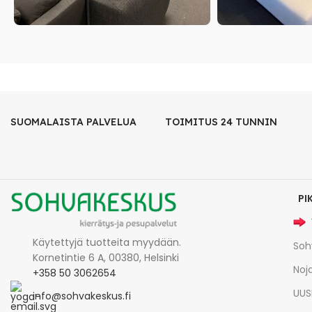
SUOMALAISTA PALVELUA
TOIMITUS 24 TUNNIN
PI
Käytettyjä tuotteita myydään.
Soh
Kornetintie 6 A, 00380, Helsinki
Noja
+358 50 3062654
UUS
info@sohvakeskus.fi