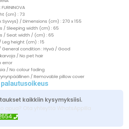
ARNA
 : FURNINOVA
ht (cm) : 73
x Syvvys) / Dimensions (cm) : 270 x 155
 / Sleeping width (cm) : 65
s / Seat width / (cm) : 65
/ Leg height (cm) : 15
/ General condition : Hyvä / Good
 karvoja / No pet hair
o error
sia / No colour fading
yynynpäällinen / Removable pillow cover
 palautusoikeus
taukset kaikkiin kysymyksiisi.
ko apua? Ota yhteyttä WhatsAppilla
 2654