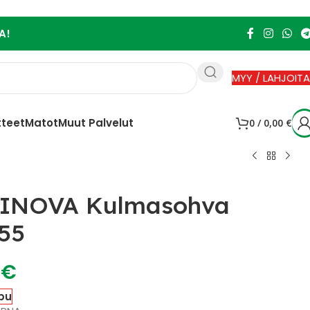
A!
MYY / LAHJOITA
tteet
Matot
Muut Palvelut
0
/
0,00
€
INOVA Kulmasohva
55
0
€
pu