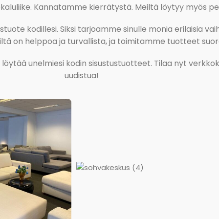
uliike. Kannatamme kierrätystä. Meiltä löytyy myös pesu-
ote kodillesi. Siksi tarjoamme sinulle monia erilaisia vaiht
tä on helppoa ja turvallista, ja toimitamme tuotteet suora
ja löytää unelmiesi kodin sisustustuotteet. Tilaa nyt verk
uudistua!