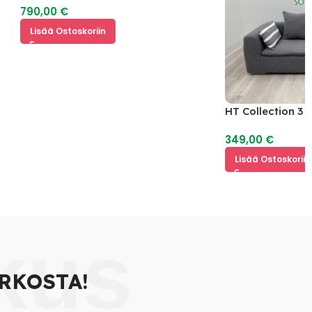
790,00
€
Lisää Ostoskoriin
HT Collection 3 Ist
349,00
€
Lisää Ostoskoriin
kus
RKOSTA!