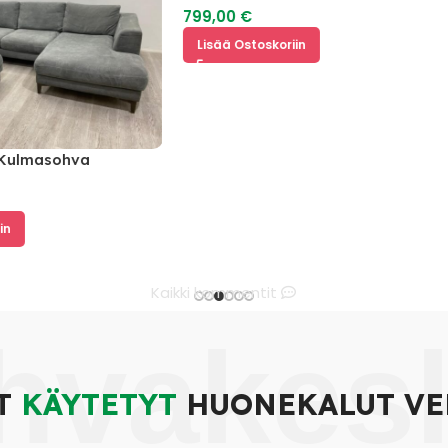
799,00
€
Lisää Ostoskoriin
lmasohva
Kaikki kommentit
hvakes
T
KÄYTETYT
HUONEKALUT VE