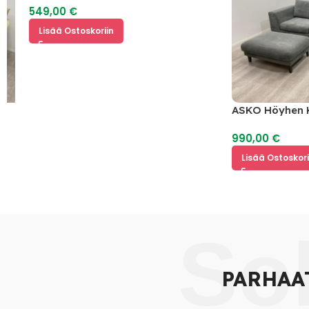
549,00
€
Lisää Ostoskoriin
ASKO Höyhen Ku
990,00
€
Lisää Ostoskoriin
So
PARHAA