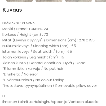
Kuvaus
ERÄMAKSU: KLARNA
Merkki / Brand : FURNINOVA
Korkeus / Height (cm) : 73
Mitat (Leveys x Syvvys) / Dimensions (cm) : 270 x 155
Nukkumisleveys / Sleeping width (cm) : 65
Istuimen leveys / Seat width / (cm) : 65
Jalan korkeus / Leg height (cm) : 15
Yleinen kunto / General condition : Hyvä / Good
*Ei lemmikkien karvoja / No pet hair
*Ei virheitä / No error
*Ei värimuutoksia / No colour fading
*Irrotettava tyynynpäällinen / Removable pillow cover
FI
Ilmainen toimitus Helsingin, Espoon ja Vantaan alueella