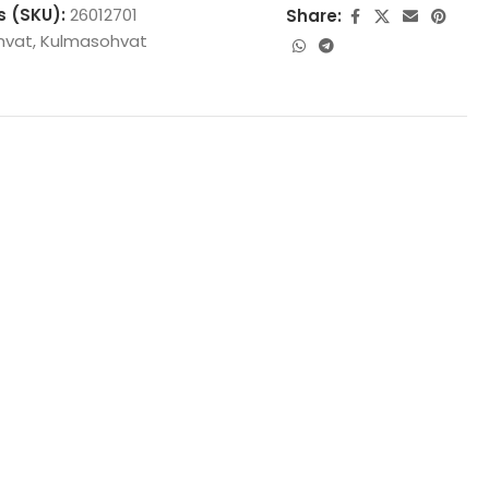
s (SKU):
26012701
Share:
hvat
,
Kulmasohvat