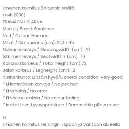
Ilmainen toimitus 24 tunnin sisällä
(ovh.2000)
ERÄMAKSU: KLARNA
Merkki / Brand: Furninova
Väri / Colour: Harmaa
Mitat / Dimensions (cm): 220 x 95
Nukkumisleveys / Sleepingwidth (cm): 70
Istuimen leveys / Seatwidth / (cm): 70
Kokonaiskorkeus / Total height (cm):72
Jalan korkeus / Legheight (cm): 12
Yleinenkunto: Erittäin hyvä/General condition: Very good
* Ei lemmikkien karvoja / No pet hair
* Ei virheitä / No error
* Ei värimuutoksia / No colour fading
* Irrotettava tyynynpäällinen / Removable pillow cover
FI
Ilmainen toimitus Helsingin, Espoon ja Vantaan alueella