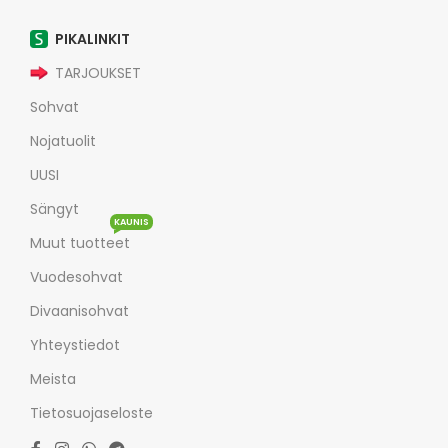
PIKALINKIT
TARJOUKSET
Sohvat
Nojatuolit
UUSI
Sängyt
KAUNIS
Muut tuotteet
Vuodesohvat
Divaanisohvat
Yhteystiedot
Meista
Tietosuojaseloste