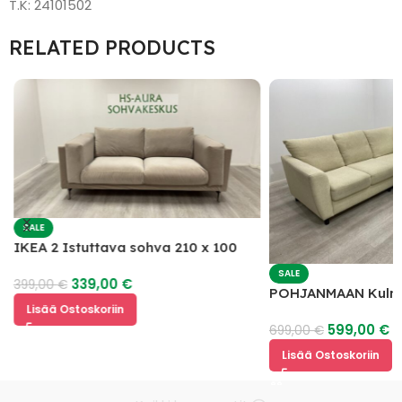
T.K: 24101502
RELATED PRODUCTS
SALE
IKEA 2 Istuttava sohva 210 x 100
SALE
339,00
€
399,00
€
POHJANMAAN Kulm
Lisää Ostoskoriin
599,00
€
699,00
€
Lisää Ostoskoriin