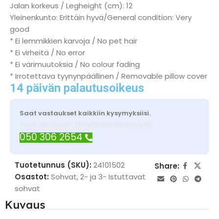
Jalan korkeus / Legheight (cm): 12
Yleinenkunto: Erittäin hyvä/General condition: Very
good
* Ei lemmikkien karvoja / No pet hair
* Ei virheitä / No error
* Ei värimuutoksia / No colour fading
* Irrotettava tyynynpäällinen / Removable pillow cover
14 päivän palautusoikeus
Saat vastaukset kaikkiin kysymyksiisi.
Tarvitsetko apua? Ota yhteyttä WhatsAppilla
050 306 2654
Tuotetunnus (SKU):
24101502
Share:
Osastot:
Sohvat
,
2- ja 3- Istuttavat
sohvat
Kuvaus