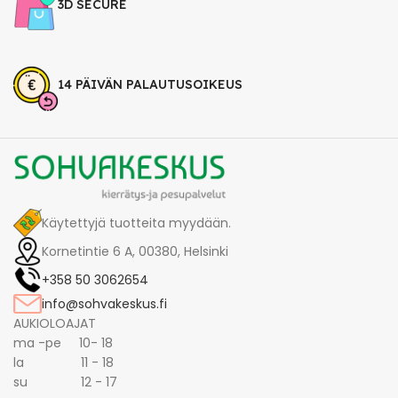
3D SECURE
14 PÄIVÄN PALAUTUSOIKEUS
Käytettyjä tuotteita myydään.
Kornetintie 6 A, 00380, Helsinki
+358 50 3062654
info@sohvakeskus.fi
AUKIOLOAJAT
ma -pe 10- 18
la 11 - 18
su 12 - 17