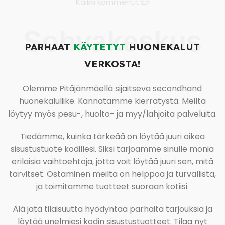
Kaikki kommentit
Sohvakeskus
PARHAAT
KÄYTETYT
HUONEKALUT
VERKOSTA!
Olemme Pitäjänmäellä sijaitseva secondhand
huonekaluliike. Kannatamme kierrätystä. Meiltä
löytyy myös pesu-, huolto- ja myy/lahjoita palveluita.
Tiedämme, kuinka tärkeää on löytää juuri oikea
sisustustuote kodillesi. Siksi tarjoamme sinulle monia
erilaisia vaihtoehtoja, jotta voit löytää juuri sen, mitä
tarvitset. Ostaminen meiltä on helppoa ja turvallista,
ja toimitamme tuotteet suoraan kotiisi.
Älä jätä tilaisuutta hyödyntää parhaita tarjouksia ja
löytää unelmiesi kodin sisustustuotteet. Tilaa nyt