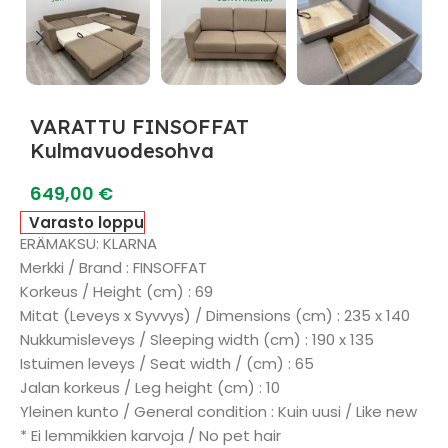
VARATTU FINSOFFAT
Kulmavuodesohva
649,00
€
Varasto loppu
ERÄMAKSU: KLARNA
Merkki / Brand : FINSOFFAT
Korkeus / Height (cm) : 69
Mitat (Leveys x Syvvys) / Dimensions (cm) : 235 x 140
Nukkumisleveys / Sleeping width (cm) : 190 x 135
Istuimen leveys / Seat width / (cm) : 65
Jalan korkeus / Leg height (cm) : 10
Yleinen kunto / General condition : Kuin uusi / Like new
* Ei lemmikkien karvoja / No pet hair