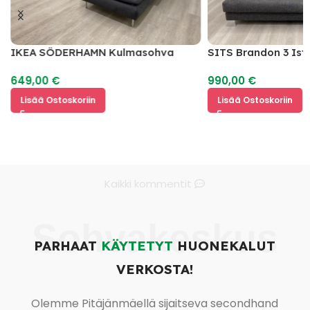
IKEA SÖDERHAMN Kulmasohva
SITS Brandon 3 Ist
649,00
€
990,00
€
Lisää Ostoskoriin
Lisää Ostoskoriin
Kaikki kommentit
Sohvakeskus
PARHAAT
KÄYTETYT
HUONEKALUT
VERKOSTA!
Olemme Pitäjänmäellä sijaitseva secondhand