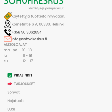
Käytettyjä tuotteita myydään.
Kornetintie 6 A, 00380, Helsinki
+358 50 3062654
info@sohvakeskus.fi
AUKIOLOAJAT
ma -pe 10- 18
la 11 - 18
su 12 - 17
PIKALINKIT
TARJOUKSET
Sohvat
Nojatuolit
UUSI