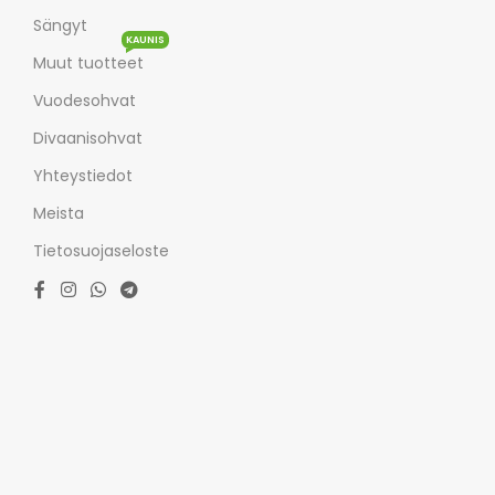
Sängyt
KAUNIS
Muut tuotteet
Vuodesohvat
Divaanisohvat
Yhteystiedot
Meista
Tietosuojaseloste