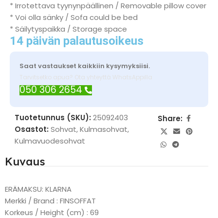
* Irrotettava tyynynpäällinen / Removable pillow cover
* Voi olla sänky / Sofa could be bed
* Säilytyspaikka / Storage space
14 päivän palautusoikeus
Saat vastaukset kaikkiin kysymyksiisi.
Tarvitsetko apua? Ota yhteyttä WhatsAppilla
050 306 2654
Tuotetunnus (SKU):
25092403
Share:
Osastot:
Sohvat
,
Kulmasohvat
,
Kulmavuodesohvat
Kuvaus
ERÄMAKSU: KLARNA
Merkki / Brand : FINSOFFAT
Korkeus / Height (cm) : 69