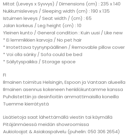
Mitat (Leveys x Syvvys) / Dimensions (cm) : 235 x 140
Nukkumisleveys / Sleeping width (cm) : 190 x 135
Istuimen leveys / Seat width / (cm) : 65
Jalan korkeus / Leg height (cm) : 10
Yleinen kunto / General condition : Kuin uusi / Like new
* Ei lemmikkien karvoja / No pet hair
* Irrotettava tyynynpäällinen / Removable pillow cover
* Voi olla sänky / Sofa could be bed
* Säilytyspaikka / Storage space
FI
Ilmainen toimitus Helsingin, Espoon ja Vantaan alueella
Ilmainen asennus kokeneen henkilökuntamme kanssa
Puhdistettiin ja desinfioitiin ammattimaisilla koneilla
Tuemme kierrätystä
Lisätietoja saat lähettämällä viestin tai käymällä
Pitäjänmäessä meidän showroomissa
Aukioloajat & Asiakaspalvelu (puhelin: 050 306 2654)