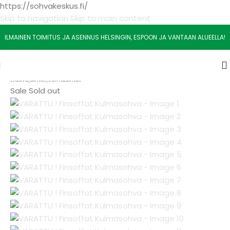
https://sohvakeskus.fi/
Skip to navigation
Skip to main content
ILMAINEN TOIMITUS JA ASENNUS HELSINGIN, ESPOON JA VANTAAN ALUEELLA!
Etusivu
/
Sohvat
/
Kulmasohvat
Sale
Sold out