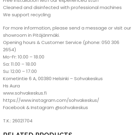
Free installation with our experienced staff
Cleaned and disinfected with professional machines
We support recycling
For more information, please send a message or visit our
showroom in Pitäjänmäki.
Opening hours & Customer Service (phone: 050 306
2654)
Mo-Fr: 10.00 – 18.00
Sa: 11.00 – 18.00
Su: 12.00 – 17.00
Kornetintie 6 A, 00380 Helsinki – Sohvakeskus
Hs Aura
www.sohvakeskus.fi
https://www.instagram.com/sohvakeskus/
Facebook & Instagram @sohvakeskus
T.K.: 26021704
RELATED PRODUCTS