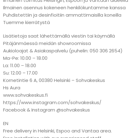
Ilmainen toimitus Helsingin, Espoon ja Vantaan alueella
Ilmainen asennus kokeneen henkilökuntamme kanssa
Puhdistettiin ja desinfioitiin ammattimaisilla koneilla
Tuemme kierrätystä
Lisätietoja saat lähettämällä viestin tai käymällä
Pitäjänmäessä meidän showroomissa
Aukioloajat & Asiakaspalvelu (puhelin: 050 306 2654)
Ma-Pe: 10.00 – 18.00
La: 11.00 – 18.00
Su: 12.00 – 17.00
Kornetintie 6 A, 00380 Helsinki – Sohvakeskus
Hs Aura
www.sohvakeskus.fi
https://www.instagram.com/sohvakeskus/
Facebook & Instagram @sohvakeskus
EN
Free delivery in Helsinki, Espoo and Vantaa area.