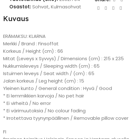
Osastot:
Sohvat
,
Kulmasohvat
Kuvaus
ERÄMAKSU: KLARNA
Merkki / Brand : Finsoffat
Korkeus / Height (cm) : 66
Mitat (Leveys x Syvvys) / Dimensions (cm) : 215 x 235
Nukkumisleveys / Sleeping width (cm) : 65
Istuimen leveys / Seat width / (cm) : 65
Jalan korkeus / Leg height (cm) : 15
Yleinen kunto / General condition : Hyvä / Good
* Ei lemmikkien karvoja / No pet hair
* Ei virheitä / No error
* Ei värimuutoksia / No colour fading
* Irrotettava tyynynpäällinen / Removable pillow cover
FI