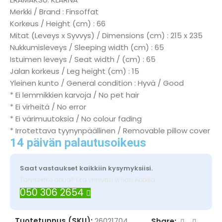
Merkki / Brand : Finsoffat
Korkeus / Height (cm) : 66
Mitat (Leveys x Syvvys) / Dimensions (cm) : 215 x 235
Nukkumisleveys / Sleeping width (cm) : 65
Istuimen leveys / Seat width / (cm) : 65
Jalan korkeus / Leg height (cm) : 15
Yleinen kunto / General condition : Hyvä / Good
* Ei lemmikkien karvoja / No pet hair
* Ei virheitä / No error
* Ei värimuutoksia / No colour fading
* Irrotettava tyynynpäällinen / Removable pillow cover
14 päivän palautusoikeus
Saat vastaukset kaikkiin kysymyksiisi.
Tarvitsetko apua? Ota yhteyttä WhatsAppilla
050 306 2654
Tuotetunnus (SKU):
26021704
Share: